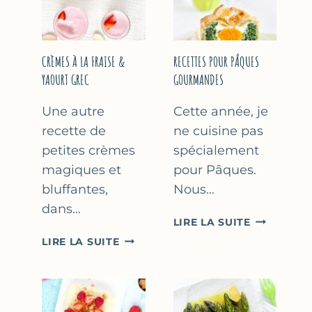
FÊTE
DES
MÈRES
ET
CRÈMES À LA FRAISE &
RECETTES POUR PÂQUES
DES
YAOURT GREC
GOURMANDES
PÈRES
Une autre
Cette année, je
recette de
ne cuisine pas
petites crèmes
spécialement
magiques et
pour Pâques.
bluffantes,
Nous…
dans…
RECETTES
LIRE LA SUITE
POUR
CRÈMES
LIRE LA SUITE
PÂQUES
À
GOURMAN
LA
FRAISE
&