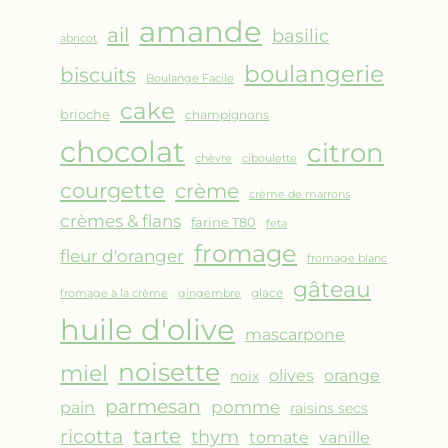
AMANDES
amande
&
ail
basilic
abricot
FRUITS
boulangerie
biscuits
ROUGES
Boulange Facile
cake
brioche
champignons
chocolat
citron
chèvre
ciboulette
courgette
crème
crème de marrons
crèmes & flans
farine T80
feta
fromage
fleur d'oranger
fromage blanc
gâteau
glace
fromage à la crème
gingembre
huile d'olive
mascarpone
noisette
miel
olives
orange
noix
parmesan
pomme
pain
raisins secs
ricotta
tarte
thym
vanille
tomate