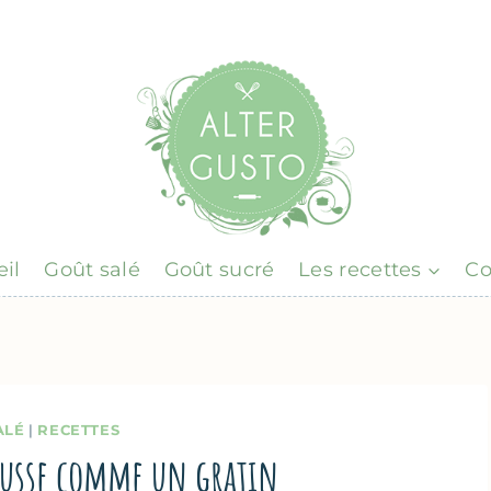
il
Goût salé
Goût sucré
Les recettes
Co
ALÉ
|
RECETTES
rousse comme un gratin