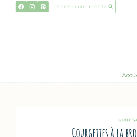
Aller
chercher une recette
au
contenu
Accue
GOÛT S
Courgettes à la b