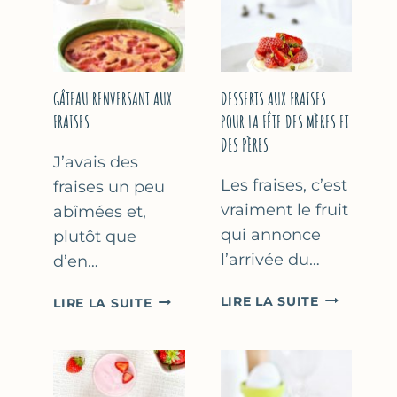
GÂTEAU RENVERSANT AUX
DESSERTS AUX FRAISES
FRAISES
POUR LA FÊTE DES MÈRES ET
DES PÈRES
J’avais des
Les fraises, c’est
fraises un peu
vraiment le fruit
abîmées et,
qui annonce
plutôt que
l’arrivée du…
d’en…
DESSERTS
GÂTEAU
LIRE LA SUITE
LIRE LA SUITE
AUX
RENVERSANT
FRAISES
AUX
POUR
FRAISES
LA