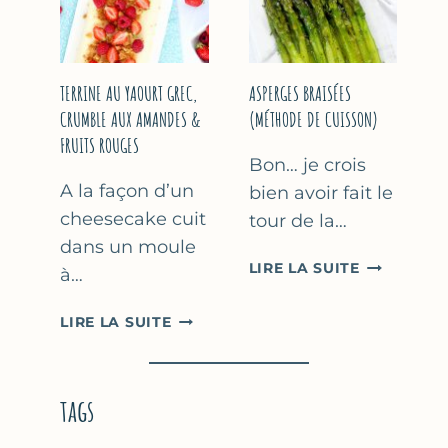
YAOURT
GREC
TERRINE AU YAOURT GREC,
ASPERGES BRAISÉES
CRUMBLE AUX AMANDES &
(MÉTHODE DE CUISSON)
FRUITS ROUGES
Bon… je crois
A la façon d’un
bien avoir fait le
cheesecake cuit
tour de la…
dans un moule
ASPERGES
LIRE LA SUITE
à…
BRAISÉES
(MÉTHODE
TERRINE
LIRE LA SUITE
DE
AU
CUISSON)
YAOURT
GREC,
tags
CRUMBLE
AUX