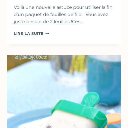
Voilà une nouvelle astuce pour utiliser la fin
d’un paquet de feuilles de filo… Vous avez
juste besoin de 2 feuilles !Ces…
CHIPS
LIRE LA SUITE
DE
FEUILLES
DE
FILO
SALÉES
–
TOPPING
POUR
LES
SALADES
D’ÉTÉ