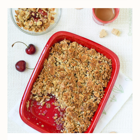
FROMAGE
BLANC
(SANS
SORBETIÈRE)