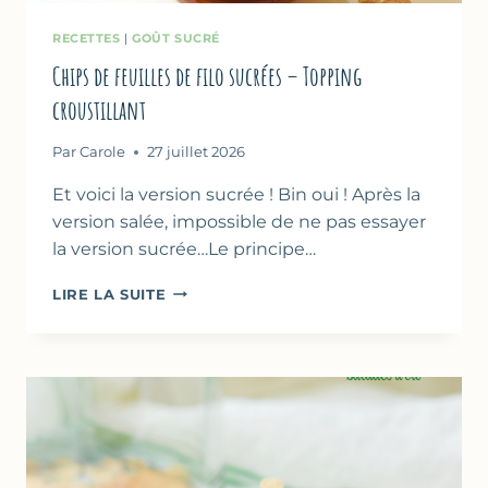
RECETTES
|
GOÛT SUCRÉ
Chips de feuilles de filo sucrées – Topping
croustillant
Par
Carole
27 juillet 2026
Et voici la version sucrée ! Bin oui ! Après la
version salée, impossible de ne pas essayer
la version sucrée…Le principe…
CHIPS
LIRE LA SUITE
DE
FEUILLES
DE
FILO
SUCRÉES
–
TOPPING
CROUSTILLANT