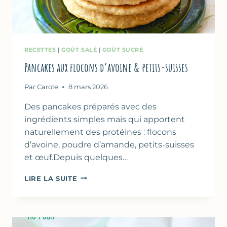
RECETTES
|
GOÛT SALÉ
|
GOÛT SUCRÉ
Pancakes aux flocons d’avoine & petits-suisses
Par
Carole
8 mars 2026
Des pancakes préparés avec des
ingrédients simples mais qui apportent
naturellement des protéines : flocons
d’avoine, poudre d’amande, petits-suisses
et œuf.Depuis quelques…
PANCAKES
LIRE LA SUITE
AUX
FLOCONS
D’AVOINE
&
PETITS-