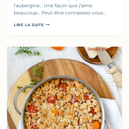
l’aubergine… Une façon que j’aime
beaucoup… Peut-être connaissez-vous…
AUBERGINE
LIRE LA SUITE
À
LA
POÊLE,
SAUCE
SOJA
&
CACAHUÈTES
–
MÉTHODE
DE
CUISSON