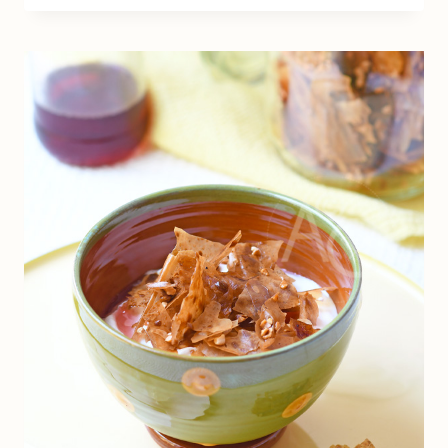
TZATZIKI
À
LA
COURGETTE…