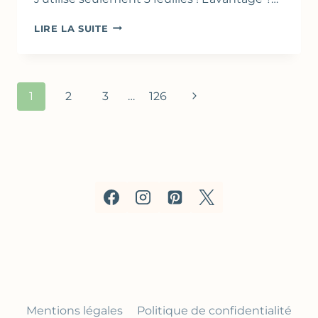
QUICHE
LIRE LA SUITE
À
LA
RICOTTA
&
Navigation
Page
1
2
3
…
126
JAMBON
de
–
suivante
CROÛTE
page
EN
FEUILLES
DE
FILO
Mentions légales
Politique de confidentialité