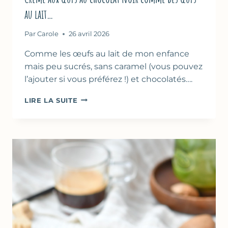
au lait…
Par
Carole
26 avril 2026
Comme les œufs au lait de mon enfance
mais peu sucrés, sans caramel (vous pouvez
l’ajouter si vous préférez !) et chocolatés….
CRÈME
LIRE LA SUITE
AUX
ŒUFS
AU
CHOCOLAT
NOIR
COMME
DES
ŒUFS
AU
LAIT…