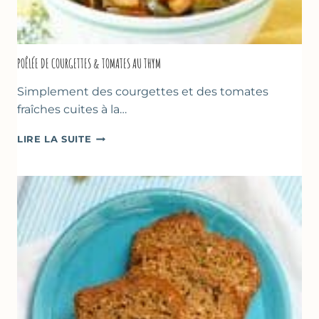
POÊLÉE DE COURGETTES & TOMATES AU THYM
Simplement des courgettes et des tomates
fraîches cuites à la…
POÊLÉE
LIRE LA SUITE
DE
COURGETTES
&
TOMATES
AU
THYM