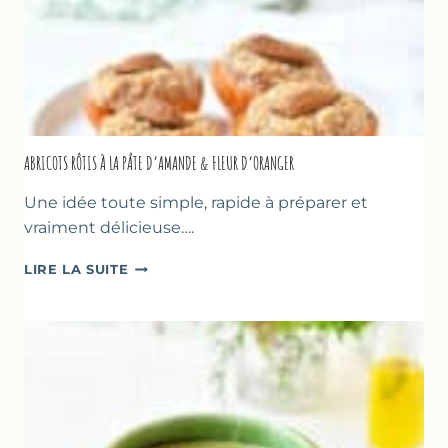
ABRICOTS RÔTIS À LA PÂTE D’AMANDE & FLEUR D’ORANGER
Une idée toute simple, rapide à préparer et
vraiment délicieuse….
ABRICOTS
LIRE LA SUITE
RÔTIS
À
LA
PÂTE
D’AMANDE
&
FLEUR
D’ORANGER