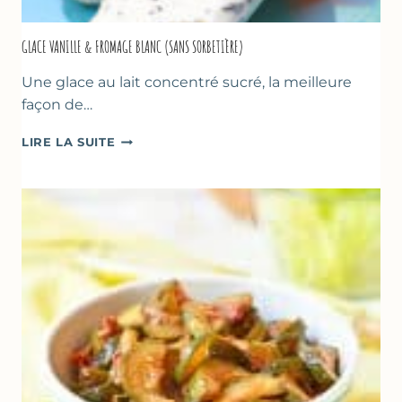
GLACE VANILLE & FROMAGE BLANC (SANS SORBETIÈRE)
Une glace au lait concentré sucré, la meilleure
façon de…
GLACE
LIRE LA SUITE
VANILLE
&
FROMAGE
BLANC
(SANS
SORBETIÈRE)