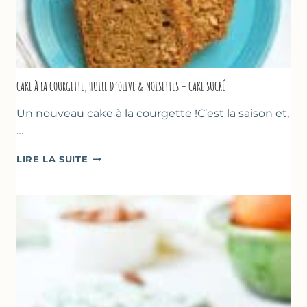
CAKE À LA COURGETTE, HUILE D’OLIVE & NOISETTES – CAKE SUCRÉ
Un nouveau cake à la courgette !C’est la saison et,
…
CAKE
LIRE LA SUITE
À
LA
COURGETTE,
HUILE
D’OLIVE
&
NOISETTES
–
CAKE
SUCRÉ