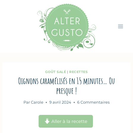
Aller
au
contenu
GOÛT SALÉ
|
RECETTES
Oignons caramélisés en 15 minutes… Ou
presque !
Par
Carole
9 avril 2024
6 Commentaires
Aller à la recette