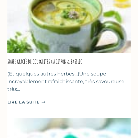
SOUPE GLACÉE DE COURGETTES AU CITRON & BASILIC
(Et quelques autres herbes…)Une soupe
incroyablement rafraîchissante, très savoureuse,
très…
SOUPE
LIRE LA SUITE
GLACÉE
DE
COURGETTES
AU
CITRON
&