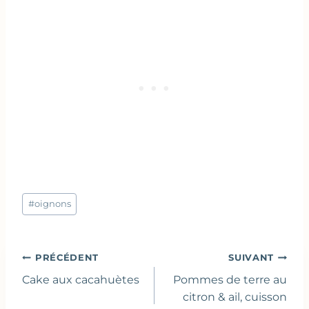
Étiquettes
#
oignons
de
la
publication :
Navigation
PRÉCÉDENT
SUIVANT
de
Cake aux cacahuètes
Pommes de terre au
l’article
citron & ail, cuisson