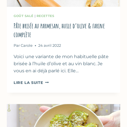
GOÛT SALÉ
|
RECETTES
Pâte brisée au parmesan, huile d’olive & farine
complète
Par
Carole
24 avril 2022
Voici une variante de mon habituelle pâte
brisée à l’huile d’olive et au vin blanc. Je
vous en ai déjà parlé ici. Elle…
PÂTE
LIRE LA SUITE
BRISÉE
AU
PARMESAN,
HUILE
D’OLIVE
&
FARINE
COMPLÈTE