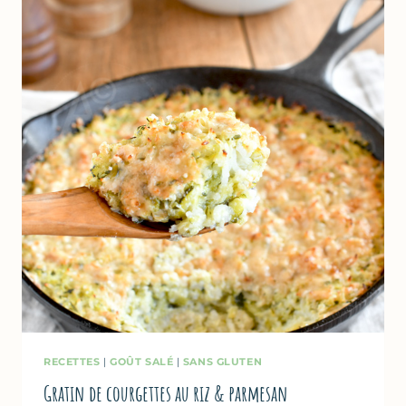
DES
COURGETTES
AU
FOUR
RECETTES
|
GOÛT SALÉ
|
SANS GLUTEN
Gratin de courgettes au riz & parmesan