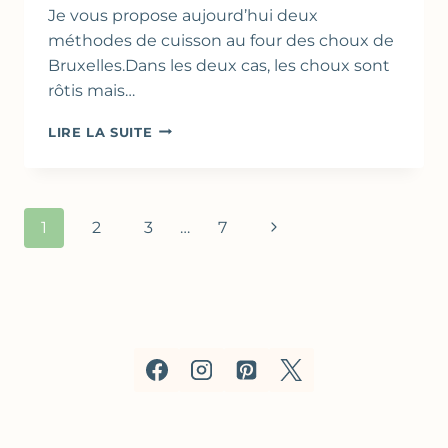
Je vous propose aujourd’hui deux
méthodes de cuisson au four des choux de
Bruxelles.Dans les deux cas, les choux sont
rôtis mais…
CHOUX
LIRE LA SUITE
DE
BRUXELLES
TAPÉS
OU
Navigation
Page
1
2
3
…
7
CHOUX
de
DE
suivante
BRUXELLES
page
RÔTIS