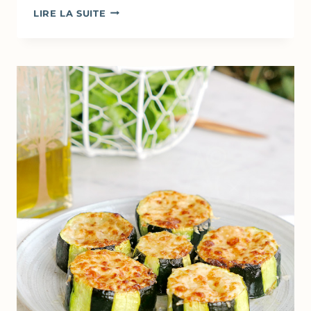
CHOU-
LIRE LA SUITE
FLEUR
TAPÉ
AU
PARMESAN
–
MÉTHODE
DE
CUISSON