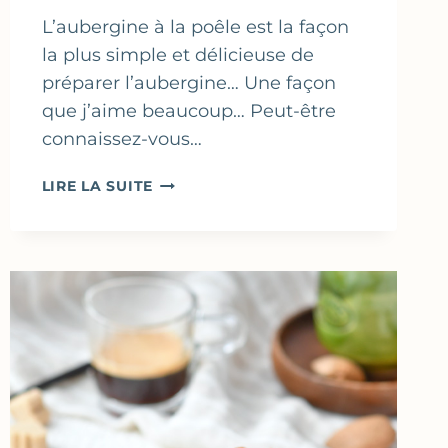
L’aubergine à la poêle est la façon
la plus simple et délicieuse de
préparer l’aubergine… Une façon
que j’aime beaucoup… Peut-être
connaissez-vous…
AUBERGINE
LIRE LA SUITE
À
LA
POÊLE,
SAUCE
SOJA
&
CACAHUÈTES
–
MÉTHODE
DE
CUISSON