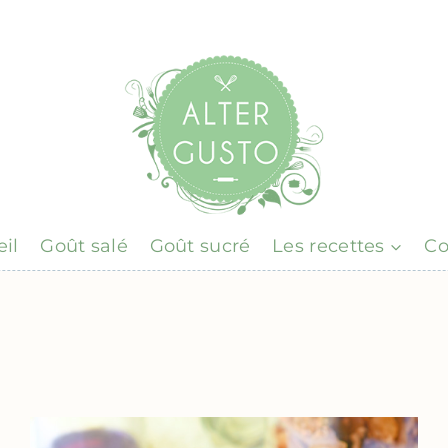
il
Goût salé
Goût sucré
Les recettes
Co