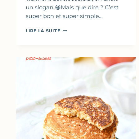
un slogan 😀Mais que dire ? C’est
super bon et super simple…
CRUMBLE
LIRE LA SUITE
DE
TOMATES
CERISES
AU
PARMESAN