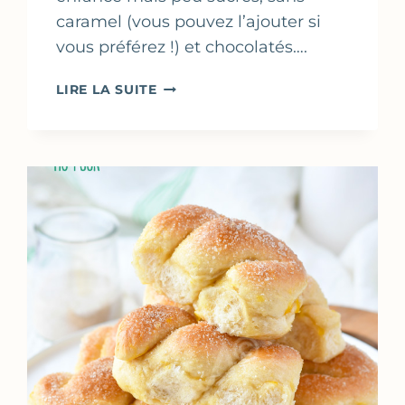
caramel (vous pouvez l’ajouter si
vous préférez !) et chocolatés….
CRÈME
LIRE LA SUITE
AUX
ŒUFS
AU
CHOCOLAT
NOIR
COMME
DES
ŒUFS
AU
LAIT…