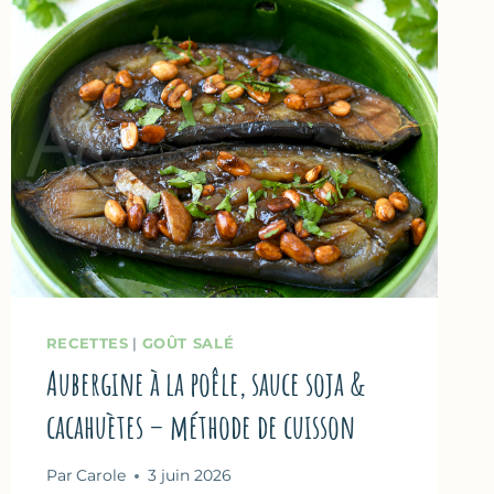
SALADES
D’ÉTÉ
RECETTES
|
GOÛT SALÉ
Aubergine à la poêle, sauce soja &
cacahuètes – méthode de cuisson
Par
Carole
3 juin 2026