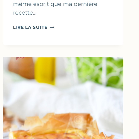
même esprit que ma dernière
recette…
MUFFINS
LIRE LA SUITE
AUX
AMANDES
&
SIROP
D’AGAVE