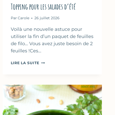
Topping pour les salades d’été
Par
Carole
26 juillet 2026
Voilà une nouvelle astuce pour
utiliser la fin d’un paquet de feuilles
de filo… Vous avez juste besoin de 2
feuilles !Ces…
CHIPS
LIRE LA SUITE
DE
FEUILLES
DE
FILO
SALÉES
–
TOPPING
POUR
LES