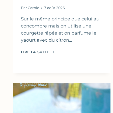
Par
Carole
7 août 2026
Sur le même principe que celui au
concombre mais on utilise une
courgette râpée et on parfume le
yaourt avec du citron…
COMME
LIRE LA SUITE
UN
TZATZIKI
À
LA
COURGETTE…