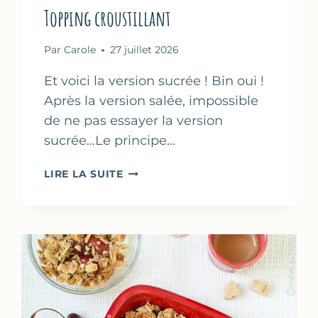
Topping croustillant
Par
Carole
27 juillet 2026
Et voici la version sucrée ! Bin oui !
Après la version salée, impossible
de ne pas essayer la version
sucrée…Le principe…
CHIPS
LIRE LA SUITE
DE
FEUILLES
DE
FILO
SUCRÉES
–
TOPPING
CROUSTILLANT