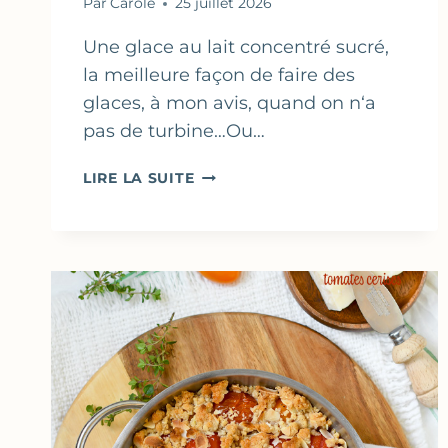
Par
Carole
25 juillet 2026
Une glace au lait concentré sucré,
la meilleure façon de faire des
glaces, à mon avis, quand on n‘a
pas de turbine…Ou…
GLACE
LIRE LA SUITE
VANILLE
&
FROMAGE
BLANC
(SANS
SORBETIÈRE)