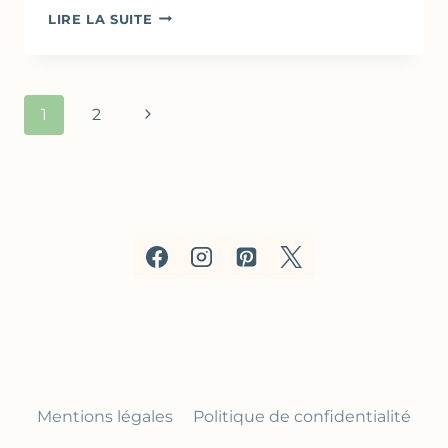
FETA
LIRE LA SUITE
RÔTIE,
TOMATES
CERISE
&
Navigation
Page
1
2
PIGNONS
de
suivante
page
Mentions légales
Politique de confidentialité