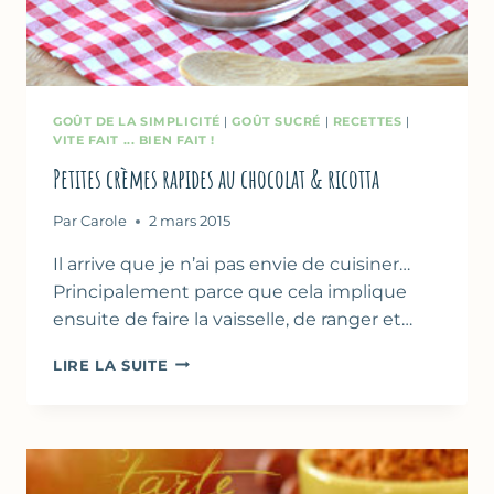
GOÛT DE LA SIMPLICITÉ
|
GOÛT SUCRÉ
|
RECETTES
|
VITE FAIT ... BIEN FAIT !
Petites crèmes rapides au chocolat & ricotta
Par
Carole
2 mars 2015
Il arrive que je n’ai pas envie de cuisiner…
Principalement parce que cela implique
ensuite de faire la vaisselle, de ranger et…
PETITES
LIRE LA SUITE
CRÈMES
RAPIDES
AU
CHOCOLAT
&
RICOTTA