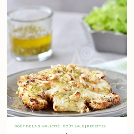
SAUGE
&
NOISETTE
GOÛT DE LA SIMPLICITÉ
|
GOÛT SALÉ
|
RECETTES