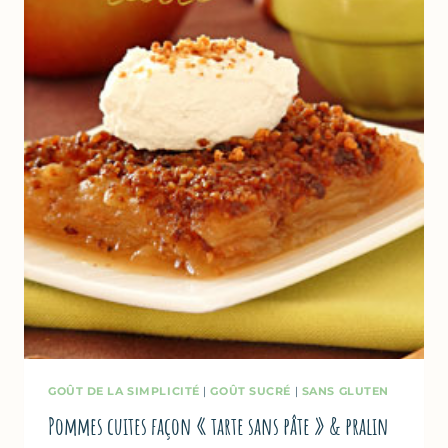
GOÛT DE LA SIMPLICITÉ
|
GOÛT SUCRÉ
|
SANS GLUTEN
Pommes cuites façon « tarte sans pâte » & pralin