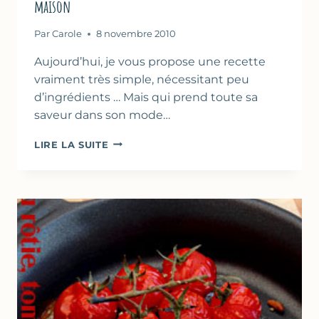
maison
Par
Carole
8 novembre 2010
Aujourd’hui, je vous propose une recette
vraiment très simple, nécessitant peu
d’ingrédients … Mais qui prend toute sa
saveur dans son mode…
POMMES
LIRE LA SUITE
CUITES
FAÇON
«
TARTE
SANS
PÂTE
»
&
PRALIN
MAISON