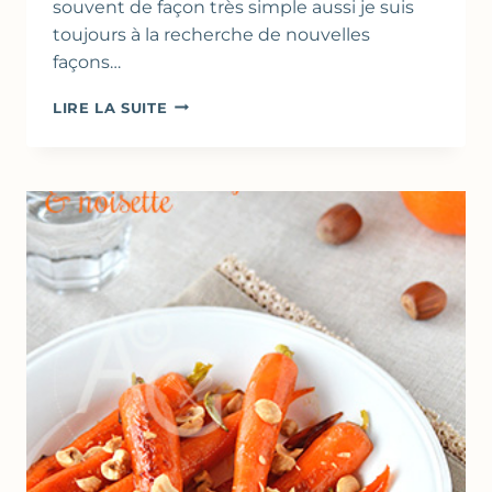
souvent de façon très simple aussi je suis
toujours à la recherche de nouvelles
façons…
POIREAUX
LIRE LA SUITE
AU
THYM,
EN
PAPILLOTE
–
MÉTHODE
DE
CUISSON