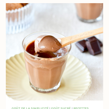
AU
THYM
&
CITRON
GOÛT DE LA SIMPLICITÉ
|
GOÛT SUCRÉ
|
RECETTES