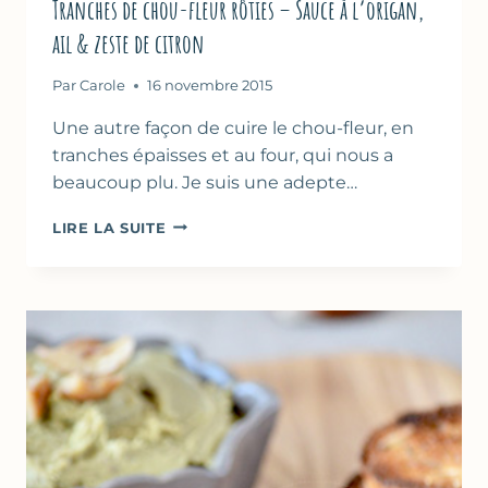
Tranches de chou-fleur rôties – Sauce à l’origan,
ail & zeste de citron
Par
Carole
16 novembre 2015
Une autre façon de cuire le chou-fleur, en
tranches épaisses et au four, qui nous a
beaucoup plu. Je suis une adepte…
TRANCHES
LIRE LA SUITE
DE
CHOU-
FLEUR
RÔTIES
–
SAUCE
À
L’ORIGAN,
AIL
&
ZESTE
DE