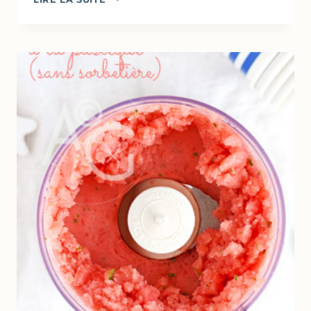
AU
CHOCOLAT
&
FROMAGE
BLANC