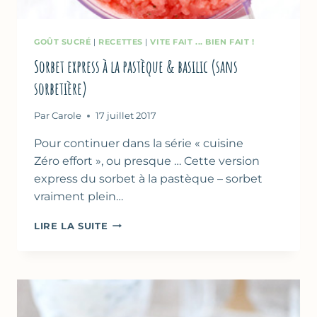
GOÛT SUCRÉ
|
RECETTES
|
VITE FAIT ... BIEN FAIT !
Sorbet express à la pastèque & basilic (sans
sorbetière)
Par
Carole
17 juillet 2017
Pour continuer dans la série « cuisine
Zéro effort », ou presque … Cette version
express du sorbet à la pastèque – sorbet
vraiment plein…
SORBET
LIRE LA SUITE
EXPRESS
À
LA
PASTÈQUE
&
BASILIC