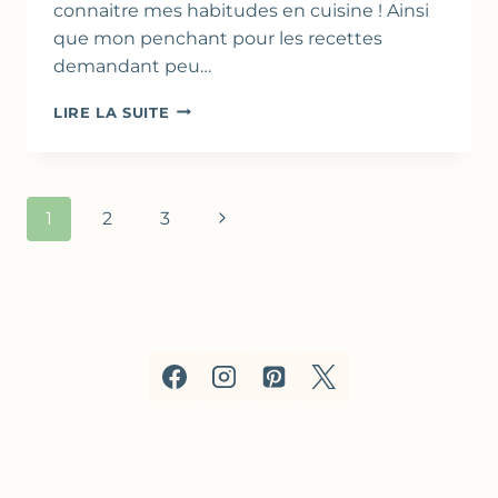
connaitre mes habitudes en cuisine ! Ainsi
que mon penchant pour les recettes
demandant peu…
TARTES
LIRE LA SUITE
FINES
AUX
ASPERGES,
RICOTTA
Navigation
Page
1
2
3
&
de
PARMESAN
suivante
(PÂTE
page
FEUILLETÉE
FACILE
À
LA
RICOTTA)