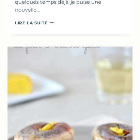
quelques temps déjà, je puise une
nouvelle…
PETITS
LIRE LA SUITE
FLANS
AU
YAOURT
&
ORANGE
(
SANS
ŒUF
)