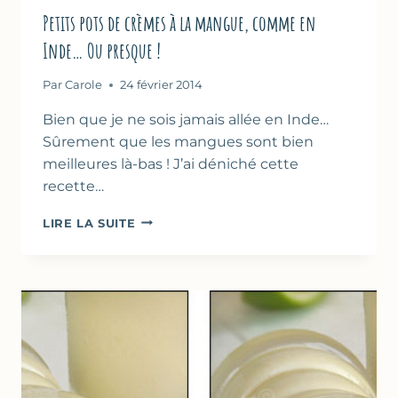
Petits pots de crèmes à la mangue, comme en
Inde… Ou presque !
Par
Carole
24 février 2014
Bien que je ne sois jamais allée en Inde…
Sûrement que les mangues sont bien
meilleures là-bas ! J’ai déniché cette
recette…
PETITS
LIRE LA SUITE
POTS
DE
CRÈMES
À
LA
MANGUE,
COMME
EN
INDE…
OU