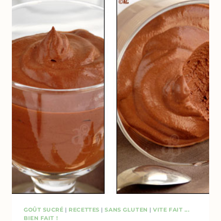
GOÛT SUCRÉ
|
RECETTES
|
SANS GLUTEN
|
VITE FAIT ...
BIEN FAIT !