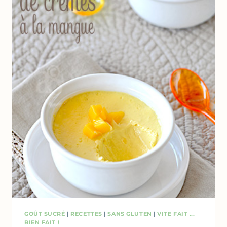
&
BEURRE
AUX
ÉPICES
GOÛT SUCRÉ
|
RECETTES
|
SANS GLUTEN
|
VITE FAIT ...
BIEN FAIT !