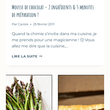
Mousse de chocolat – 2 ingrédients & 5 minutes
de préparation !
Par
Carole
25 février 2011
Quand la chimie s’invite dans ma cuisine, je
me prends pour une magicienne ! 🙂 Vous
allez me dire que la cuisine,…
MOUSSE
LIRE LA SUITE
DE
CHOCOLAT
–
2
INGRÉDIENTS
&
5
MINUTES
DE
PRÉPARATION
!