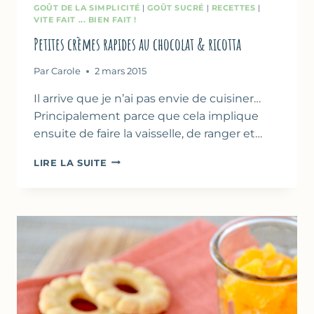
GOÛT DE LA SIMPLICITÉ
|
GOÛT SUCRÉ
|
RECETTES
|
VITE FAIT ... BIEN FAIT !
Petites crèmes rapides au chocolat & ricotta
Par
Carole
2 mars 2015
Il arrive que je n’ai pas envie de cuisiner…
Principalement parce que cela implique
ensuite de faire la vaisselle, de ranger et…
PETITES
LIRE LA SUITE
CRÈMES
RAPIDES
AU
CHOCOLAT
&
RICOTTA