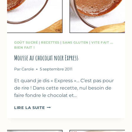
GOÛT SUCRÉ
|
RECETTES
|
SANS GLUTEN
|
VITE FAIT ...
BIEN FAIT !
Mousse au chocolat noir Express
Par
Carole
5 septembre 2011
Et quand je dis « Express »… C’est pas pour
de rire ! Dans cette recette, nul besoin de
faire fondre le chocolat et…
MOUSSE
LIRE LA SUITE
AU
CHOCOLAT
NOIR
EXPRESS