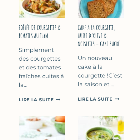
COURGETTE…
(SANS
SORBETIÈR
POÊLÉE DE COURGETTES &
CAKE À LA COURGETTE,
TOMATES AU THYM
HUILE D’OLIVE &
NOISETTES – CAKE SUCRÉ
Simplement
Un nouveau
des courgettes
cake à la
et des tomates
courgette !C’est
fraîches cuites à
la saison et,…
la…
CAKE
POÊLÉE
LIRE LA SUITE
LIRE LA SUITE
À
DE
LA
COURGETTES
COURGETT
&
HUILE
TOMATES
D’OLIVE
AU