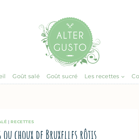
il
Goût salé
Goût sucré
Les recettes
Co
ALÉ
|
RECETTES
s ou choux de Bruxelles rôtis