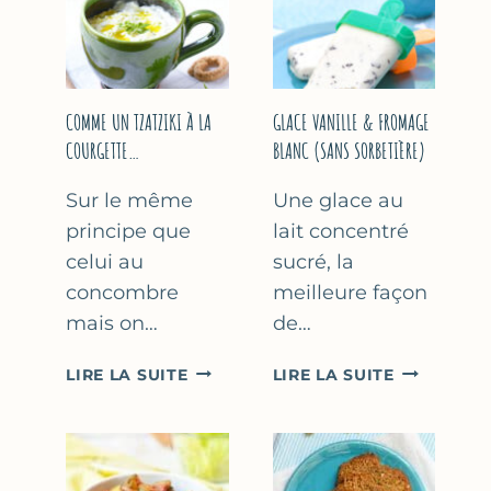
COMME UN TZATZIKI À LA
GLACE VANILLE & FROMAGE
COURGETTE…
BLANC (SANS SORBETIÈRE)
Sur le même
Une glace au
principe que
lait concentré
celui au
sucré, la
concombre
meilleure façon
mais on…
de…
COMME
GLACE
LIRE LA SUITE
LIRE LA SUITE
UN
VANILLE
TZATZIKI
&
À
FROMAGE
LA
BLANC