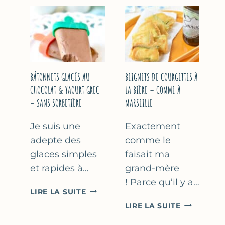
&
COURGETT
FLEUR
AU
D’ORANGER
CITRON
&
BASILIC
BÂTONNETS GLACÉS AU
BEIGNETS DE COURGETTES À
CHOCOLAT & YAOURT GREC
LA BIÈRE – COMME À
– SANS SORBETIÈRE
MARSEILLE
Je suis une
Exactement
adepte des
comme le
glaces simples
faisait ma
et rapides à…
grand-mère
! Parce qu’il y a…
BÂTONNETS
LIRE LA SUITE
GLACÉS
BEIGNETS
LIRE LA SUITE
AU
DE
CHOCOLAT