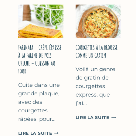
COURGETT
&
À
YAOURT
LA
GREC
BIÈRE
–
–
SANS
COMME
SORBETIÈRE
À
FARINATA – CRÊPE ÉPAISSE
COURGETTES À LA BROUSSE
MARSEILLE
À LA FARINE DE POIS
COMME UN GRATIN
CHICHE – CUISSON AU
Voilà un genre
FOUR
de gratin de
Cuite dans une
courgettes
grande plaque,
express, que
avec des
j’ai…
courgettes
COURGETT
LIRE LA SUITE
râpées, pour…
À
LA
FARINATA
LIRE LA SUITE