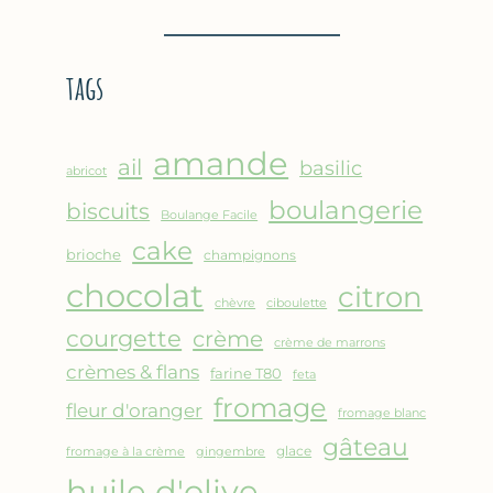
BROUSSE
–
COMME
CRÊPE
UN
ÉPAISSE
tags
GRATIN
À
LA
FARINE
amande
DE
ail
basilic
abricot
POIS
boulangerie
biscuits
CHICHE
Boulange Facile
–
cake
brioche
champignons
CUISSON
chocolat
AU
citron
chèvre
ciboulette
FOUR
courgette
crème
crème de marrons
crèmes & flans
farine T80
feta
fromage
fleur d'oranger
fromage blanc
gâteau
glace
fromage à la crème
gingembre
huile d'olive