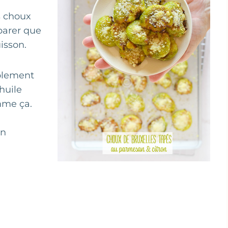
s choux
éparer que
uisson.
mplement
huile
omme ça.
en