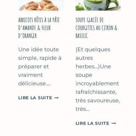
&
THYM
NOISETTES
–
ABRICOTS RÔTIS À LA PÂTE
SOUPE GLACÉE DE
CAKE
D’AMANDE & FLEUR
COURGETTES AU CITRON &
SUCRÉ
D’ORANGER
BASILIC
Une idée toute
(Et quelques
simple, rapide à
autres
préparer et
herbes…)Une
vraiment
soupe
délicieuse….
incroyablement
rafraîchissante,
ABRICOTS
LIRE LA SUITE
très savoureuse,
RÔTIS
très…
À
LA
SOUPE
LIRE LA SUITE
PÂTE
GLACÉE
D’AMANDE
DE