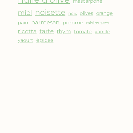
mascarpone
noisette
miel
olives
orange
noix
parmesan
pomme
pain
raisins secs
ricotta
tarte
thym
vanille
tomate
épices
yaourt