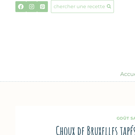
Aller
chercher une recette
au
contenu
Accue
GOÛT S
Choux de Bruxelles tapé