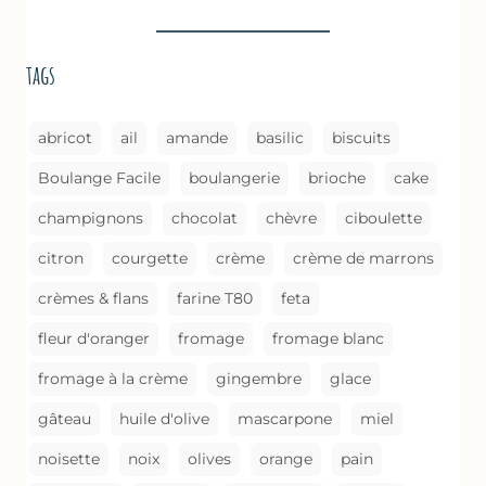
BRAISÉES
(MÉTHODE
DE
tags
CUISSON)
abricot
ail
amande
basilic
biscuits
Boulange Facile
boulangerie
brioche
cake
champignons
chocolat
chèvre
ciboulette
citron
courgette
crème
crème de marrons
crèmes & flans
farine T80
feta
fleur d'oranger
fromage
fromage blanc
fromage à la crème
gingembre
glace
gâteau
huile d'olive
mascarpone
miel
noisette
noix
olives
orange
pain