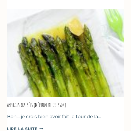
YAOURT
GREC,
CRUMBLE
AUX
AMANDES
&
FRUITS
ROUGES
ASPERGES BRAISÉES (MÉTHODE DE CUISSON)
Bon… je crois bien avoir fait le tour de la…
ASPERGES
LIRE LA SUITE