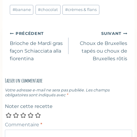
Étiquettes
#
banane
#
chocolat
#
crèmes & flans
de
la
publication :
Navigation
PRÉCÉDENT
SUIVANT
de
Brioche de Mardi gras
Choux de Bruxelles
l’article
façon Schiacciata alla
tapés ou choux de
fiorentina
Bruxelles rôtis
Laisser un commentaire
Votre adresse e-mail ne sera pas publiée.
Les champs
obligatoires sont indiqués avec
*
Noter cette recette
Commentaire
*