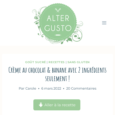
Aller
au
contenu
GOÛT SUCRÉ
|
RECETTES
|
SANS GLUTEN
Crème au chocolat & banane avec 2 ingrédients
seulement !
Par
Carole
6 mars 2022
20 Commentaires
Aller à la recette