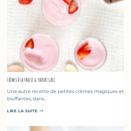
DES
MÈRES
ET
DES
PÈRES
CRÈMES À LA FRAISE & YAOURT GREC
Une autre recette de petites crèmes magiques et
bluffantes, dans…
CRÈMES
LIRE LA SUITE
À
LA
FRAISE