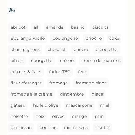
DE
tags
CUISSON)
abricot
ail
amande
basilic
biscuits
Boulange Facile
boulangerie
brioche
cake
champignons
chocolat
chèvre
ciboulette
citron
courgette
crème
crème de marrons
crèmes & flans
farine T80
feta
fleur d'oranger
fromage
fromage blanc
fromage à la crème
gingembre
glace
gâteau
huile d'olive
mascarpone
miel
noisette
noix
olives
orange
pain
parmesan
pomme
raisins secs
ricotta