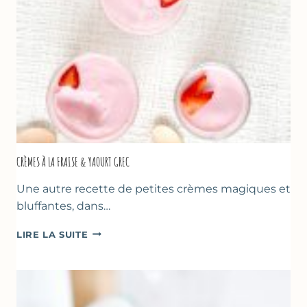
ET
DES
PÈRES
CRÈMES À LA FRAISE & YAOURT GREC
Une autre recette de petites crèmes magiques et
bluffantes, dans…
CRÈMES
LIRE LA SUITE
À
LA
FRAISE
&
YAOURT