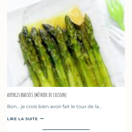
CRUMBLE
AUX
AMANDES
&
FRUITS
ROUGES
ASPERGES BRAISÉES (MÉTHODE DE CUISSON)
Bon… je crois bien avoir fait le tour de la…
ASPERGES
LIRE LA SUITE
BRAISÉES
(MÉTHODE