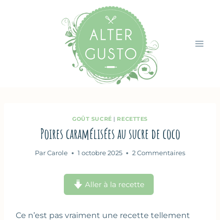
Aller
au
contenu
GOÛT SUCRÉ
|
RECETTES
Poires caramélisées au sucre de coco
Par
Carole
1 octobre 2025
2 Commentaires
Aller à la recette
Ce n’est pas vraiment une recette tellement