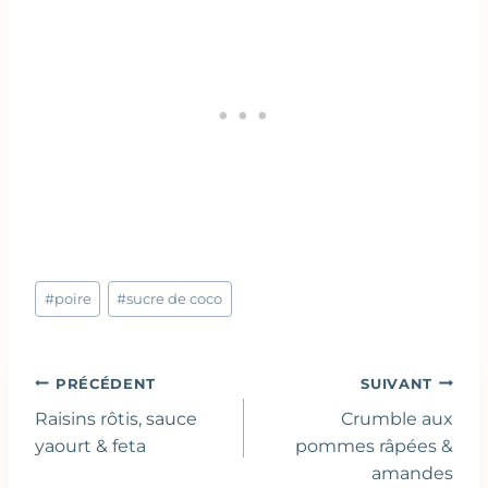
Étiquettes
#
poire
#
sucre de coco
de
la
publication :
Navigation
PRÉCÉDENT
SUIVANT
de
Raisins rôtis, sauce
Crumble aux
l’article
yaourt & feta
pommes râpées &
amandes