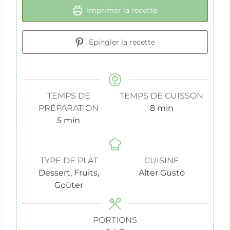
Imprimer la recette
Epingler la recette
TEMPS DE
TEMPS DE CUISSON
m
PRÉPARATION
8
min
m
i
5
min
i
n
n
u
u
t
TYPE DE PLAT
CUISINE
t
e
Dessert, Fruits,
Alter Gusto
e
s
Goûter
s
PORTIONS