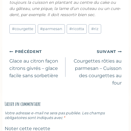
toujours la cuisson en plantant au centre du cake ou
du gâteau, une pique, la lame d’un couteau ou un cure-
dent, par exemple. Il doit ressortir bien sec.
Étiquettes
#
courgette
#
parmesan
#
ricotta
#
riz
de
la
publication :
Navigation
PRÉCÉDENT
SUIVANT
de
Glace au citron façon
Courgettes rôties au
l’article
citrons givrés – glace
parmesan – Cuisson
facile sans sorbetière
des courgettes au
four
Laisser un commentaire
Votre adresse e-mail ne sera pas publiée.
Les champs
obligatoires sont indiqués avec
*
Noter cette recette