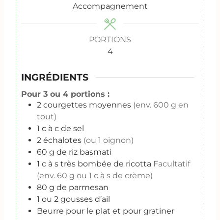
Accompagnement
PORTIONS
4
INGRÉDIENTS
Pour 3 ou 4 portions :
2
courgettes moyennes
(env. 600 g en
tout)
1
c
à c de sel
2
échalotes
(ou 1 oignon)
60
g
de riz basmati
1
c
à s très bombée de ricotta
Facultatif
(env. 60 g ou 1 c à s de crème)
80
g
de parmesan
1
ou 2 gousses d’ail
Beurre pour le plat et pour gratiner