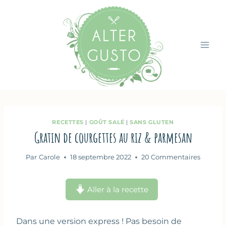
Aller
au
contenu
RECETTES
|
GOÛT SALÉ
|
SANS GLUTEN
Gratin de courgettes au riz & parmesan
Par
Carole
18 septembre 2022
20 Commentaires
Aller à la recette
Dans une version express ! Pas besoin de