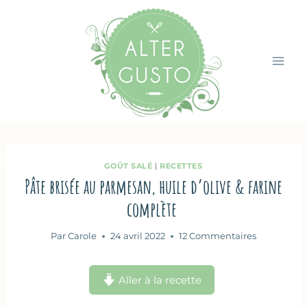
Aller
au
contenu
GOÛT SALÉ
|
RECETTES
Pâte brisée au parmesan, huile d’olive & farine
complète
Par
Carole
24 avril 2022
12 Commentaires
Aller à la recette