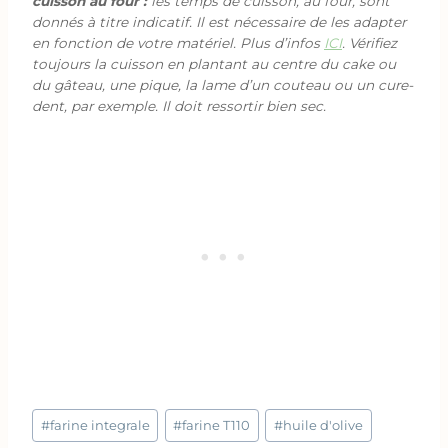
cuisson au four :
les temps de cuisson, au four, sont
donnés à titre indicatif. Il est nécessaire de les adapter
en fonction de votre matériel. Plus d’infos
ICI
. Vérifiez
toujours la cuisson en plantant au centre du cake ou
du gâteau, une pique, la lame d’un couteau ou un cure-
dent, par exemple. Il doit ressortir bien sec.
Étiquettes
#
farine integrale
#
farine T110
#
huile d'olive
de