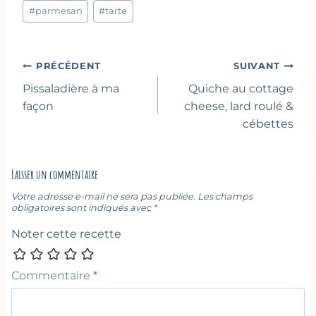
la
#
parmesan
#
tarte
publication :
Navigation
PRÉCÉDENT
SUIVANT
de
Pissaladière à ma
Quiche au cottage
l’article
façon
cheese, lard roulé &
cébettes
Laisser un commentaire
Votre adresse e-mail ne sera pas publiée.
Les champs
obligatoires sont indiqués avec
*
Noter cette recette
Commentaire
*