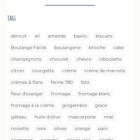
(MÉTHODE
DE
tags
CUISSON)
abricot
ail
amande
basilic
biscuits
Boulange Facile
boulangerie
brioche
cake
champignons
chocolat
chèvre
ciboulette
citron
courgette
crème
crème de marrons
crèmes & flans
farine T80
feta
fleur d'oranger
fromage
fromage blanc
fromage à la crème
gingembre
glace
gâteau
huile d'olive
mascarpone
miel
noisette
noix
olives
orange
pain