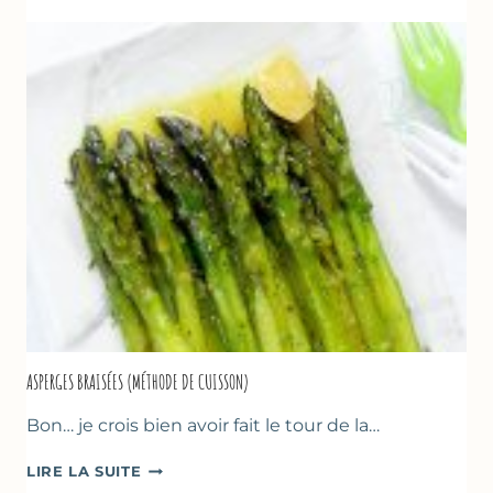
YAOURT
GREC,
CRUMBLE
AUX
AMANDES
&
FRUITS
ROUGES
ASPERGES BRAISÉES (MÉTHODE DE CUISSON)
Bon… je crois bien avoir fait le tour de la…
ASPERGES
LIRE LA SUITE
BRAISÉES