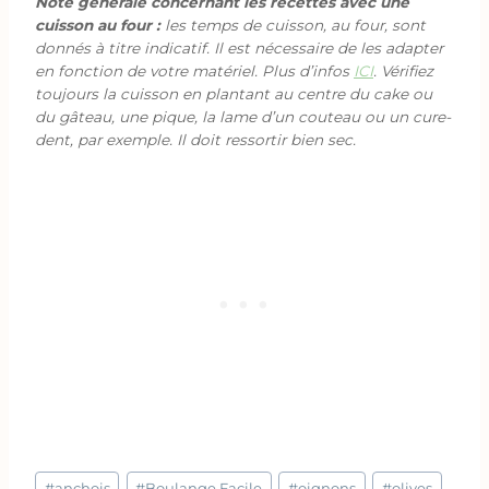
Note générale concernant les recettes avec une
cuisson au four :
les temps de cuisson, au four, sont
donnés à titre indicatif. Il est nécessaire de les adapter
en fonction de votre matériel. Plus d’infos
ICI
. Vérifiez
toujours la cuisson en plantant au centre du cake ou
du gâteau, une pique, la lame d’un couteau ou un cure-
dent, par exemple. Il doit ressortir bien sec.
Étiquettes
#
anchois
#
Boulange Facile
#
oignons
#
olives