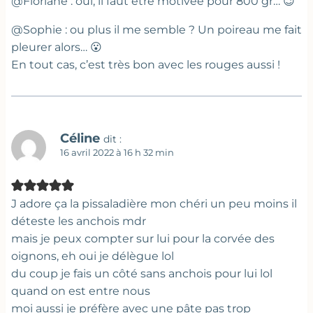
@Floriane : oui, il faut être motivée pour 800 gr… 😉
@Sophie : ou plus il me semble ? Un poireau me fait
pleurer alors… 😮
En tout cas, c’est très bon avec les rouges aussi !
Céline
dit :
16 avril 2022 à 16 h 32 min
J adore ça la pissaladière mon chéri un peu moins il
déteste les anchois mdr
mais je peux compter sur lui pour la corvée des
oignons, eh oui je délègue lol
du coup je fais un côté sans anchois pour lui lol
quand on est entre nous
moi aussi je préfère avec une pâte pas trop