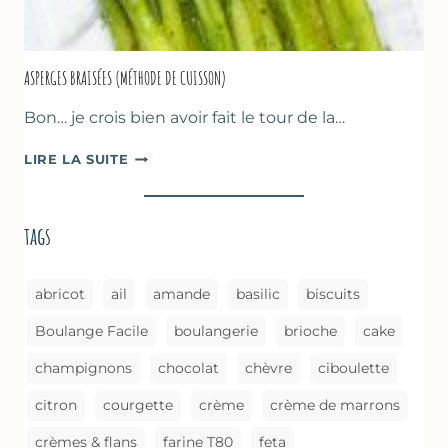
ASPERGES BRAISÉES (MÉTHODE DE CUISSON)
Bon… je crois bien avoir fait le tour de la…
ASPERGES
LIRE LA SUITE
BRAISÉES
(MÉTHODE
DE
tags
CUISSON)
abricot
ail
amande
basilic
biscuits
Boulange Facile
boulangerie
brioche
cake
champignons
chocolat
chèvre
ciboulette
citron
courgette
crème
crème de marrons
crèmes & flans
farine T80
feta