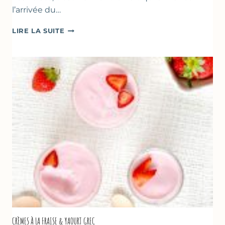
l’arrivée du…
DESSERTS
LIRE LA SUITE
AUX
FRAISES
POUR
LA
FÊTE
DES
MÈRES
ET
DES
PÈRES
CRÈMES À LA FRAISE & YAOURT GREC