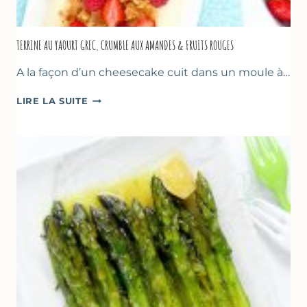
TERRINE AU YAOURT GREC, CRUMBLE AUX AMANDES & FRUITS ROUGES
A la façon d’un cheesecake cuit dans un moule à…
TERRINE
LIRE LA SUITE
AU
YAOURT
GREC,
CRUMBLE
AUX
AMANDES
&
FRUITS
ROUGES