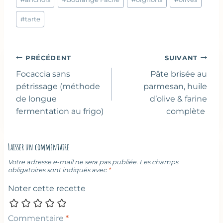
de
la
#
tarte
publication :
Navigation
PRÉCÉDENT
SUIVANT
de
Focaccia sans
Pâte brisée au
l’article
pétrissage (méthode
parmesan, huile
de longue
d’olive & farine
fermentation au frigo)
complète
Laisser un commentaire
Votre adresse e-mail ne sera pas publiée.
Les champs
obligatoires sont indiqués avec
*
Noter cette recette
Commentaire
*