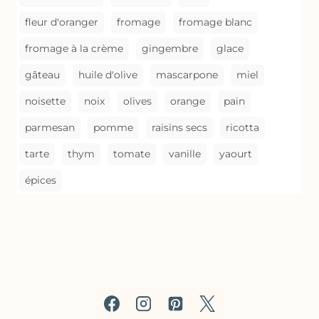
fleur d'oranger
fromage
fromage blanc
fromage à la crème
gingembre
glace
gâteau
huile d'olive
mascarpone
miel
noisette
noix
olives
orange
pain
parmesan
pomme
raisins secs
ricotta
tarte
thym
tomate
vanille
yaourt
épices