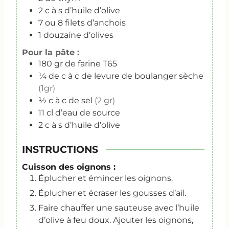
2
c
à s d’huile d’olive
7
ou 8 filets d’anchois
1
douzaine d’olives
Pour la pâte :
180
gr
de farine T65
¼
de c à c de levure de boulanger sèche
(1gr)
½
c
à c de sel
(2 gr)
11
cl
d’eau de source
2
c
à s d’huile d’olive
INSTRUCTIONS
Cuisson des oignons :
Éplucher et émincer les oignons.
Éplucher et écraser les gousses d’ail.
Faire chauffer une sauteuse avec l’huile
d’olive à feu doux. Ajouter les oignons,