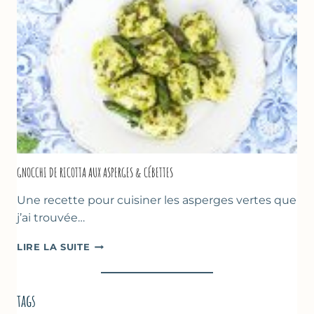
GNOCCHI DE RICOTTA AUX ASPERGES & CÉBETTES
Une recette pour cuisiner les asperges vertes que
j’ai trouvée…
GNOCCHI
LIRE LA SUITE
DE
RICOTTA
AUX
tags
ASPERGES
&