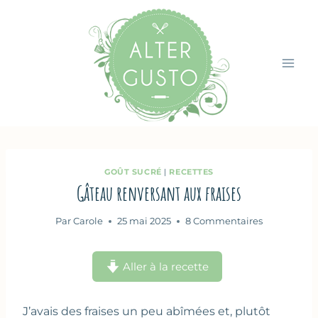
Aller
au
contenu
GOÛT SUCRÉ
|
RECETTES
Gâteau renversant aux fraises
Par
Carole
25 mai 2025
8 Commentaires
Aller à la recette
J’avais des fraises un peu abîmées et, plutôt