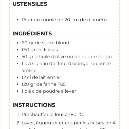
USTENSILES
Pour un moule de 20 cm de diamètre :
INGRÉDIENTS
60
gr
de sucre blond
160
gr
de fraises
50
gr
d’huile d’olive
ou de beurre fondu
1
c
à s d’eau de fleur d’oranger
ou autre
arôme
12
cl
de lait entier
120
gr
de farine T65
1
c
à c de poudre à lever
INSTRUCTIONS
Préchauffer le four à 180 °C.
Laver, équeuter et couper les fraises en 4