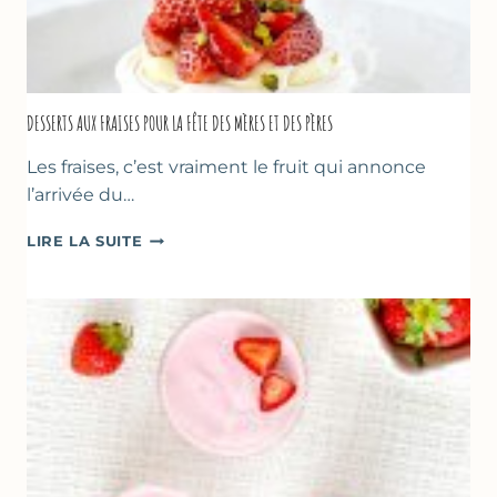
DESSERTS AUX FRAISES POUR LA FÊTE DES MÈRES ET DES PÈRES
Les fraises, c’est vraiment le fruit qui annonce
l’arrivée du…
DESSERTS
LIRE LA SUITE
AUX
FRAISES
POUR
LA
FÊTE
DES
MÈRES
ET
DES
PÈRES