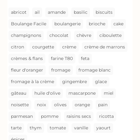
CÉBETTES
abricot
ail
amande
basilic
biscuits
Boulange Facile
boulangerie
brioche
cake
champignons
chocolat
chèvre
ciboulette
citron
courgette
crème
crème de marrons
crèmes & flans
farine T80
feta
fleur d'oranger
fromage
fromage blanc
fromage à la crème
gingembre
glace
gâteau
huile d'olive
mascarpone
miel
noisette
noix
olives
orange
pain
parmesan
pomme
raisins secs
ricotta
tarte
thym
tomate
vanille
yaourt
épices