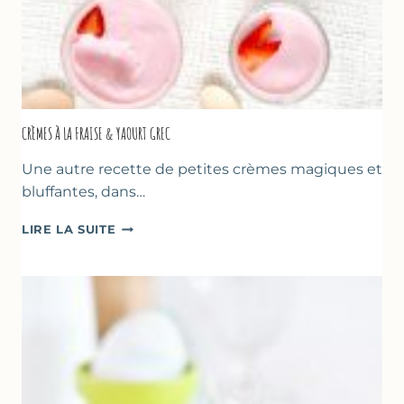
CRÈMES À LA FRAISE & YAOURT GREC
Une autre recette de petites crèmes magiques et
bluffantes, dans…
CRÈMES
LIRE LA SUITE
À
LA
FRAISE
&
YAOURT
GREC