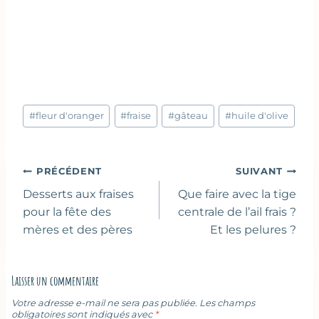
Étiquettes
#
fleur d'oranger
#
fraise
#
gâteau
#
huile d'olive
de
la
publication :
Navigation
PRÉCÉDENT
SUIVANT
de
Desserts aux fraises
Que faire avec la tige
l’article
pour la fête des
centrale de l’ail frais ?
mères et des pères
Et les pelures ?
Laisser un commentaire
Votre adresse e-mail ne sera pas publiée.
Les champs
obligatoires sont indiqués avec
*