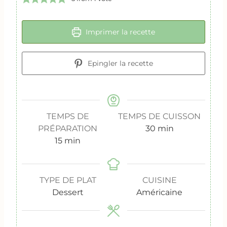
Imprimer la recette
Epingler la recette
TEMPS DE
TEMPS DE CUISSON
m
PRÉPARATION
30
min
m
i
15
min
i
n
n
u
u
t
TYPE DE PLAT
CUISINE
t
e
Dessert
Américaine
e
s
s