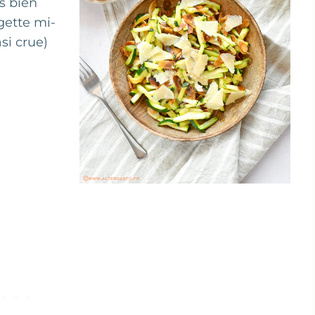
es bien
gette mi-
si crue)