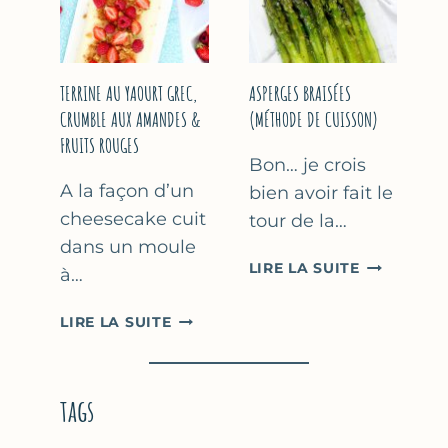
YAOURT
GREC
TERRINE AU YAOURT GREC,
ASPERGES BRAISÉES
CRUMBLE AUX AMANDES &
(MÉTHODE DE CUISSON)
FRUITS ROUGES
Bon… je crois
A la façon d’un
bien avoir fait le
cheesecake cuit
tour de la…
dans un moule
ASPERGES
LIRE LA SUITE
à…
BRAISÉES
(MÉTHODE
TERRINE
LIRE LA SUITE
DE
AU
CUISSON)
YAOURT
GREC,
tags
CRUMBLE
AUX