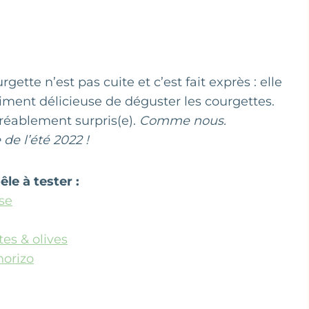
gette n’est pas cuite et c’est fait exprès : elle
aiment délicieuse de déguster les courgettes.
gréablement surpris(e).
Comme nous.
 de l’été 2022 !
le à tester :
se
tes & olives
horizo