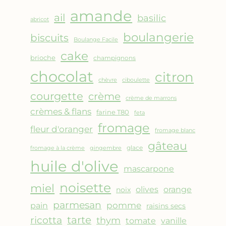
AMANDES
amande
&
ail
basilic
abricot
FRUITS
boulangerie
biscuits
ROUGES
Boulange Facile
cake
brioche
champignons
chocolat
citron
chèvre
ciboulette
courgette
crème
crème de marrons
crèmes & flans
farine T80
feta
fromage
fleur d'oranger
fromage blanc
gâteau
glace
fromage à la crème
gingembre
huile d'olive
mascarpone
noisette
miel
olives
orange
noix
parmesan
pomme
pain
raisins secs
ricotta
tarte
thym
vanille
tomate