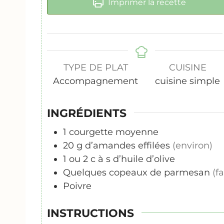
Imprimer la recette
TYPE DE PLAT
CUISINE
Accompagnement
cuisine simple
INGRÉDIENTS
1
courgette moyenne
20
g
d’amandes effilées
(environ)
1 ou 2
c
à s d’huile d’olive
Quelques copeaux de parmesan
(fa
Poivre
INSTRUCTIONS