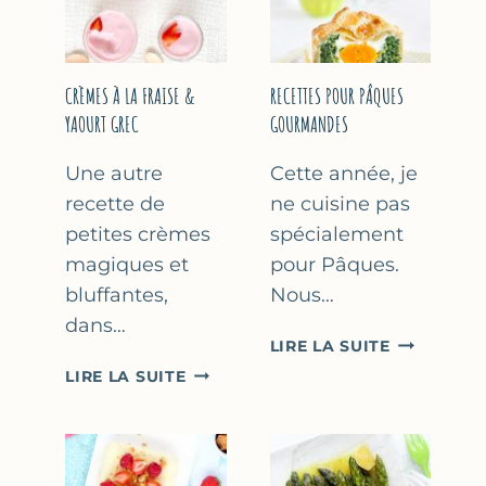
FÊTE
DES
MÈRES
ET
CRÈMES À LA FRAISE &
RECETTES POUR PÂQUES
DES
YAOURT GREC
GOURMANDES
PÈRES
Une autre
Cette année, je
recette de
ne cuisine pas
petites crèmes
spécialement
magiques et
pour Pâques.
bluffantes,
Nous…
dans…
RECETTES
LIRE LA SUITE
POUR
CRÈMES
LIRE LA SUITE
PÂQUES
À
GOURMAN
LA
FRAISE
&