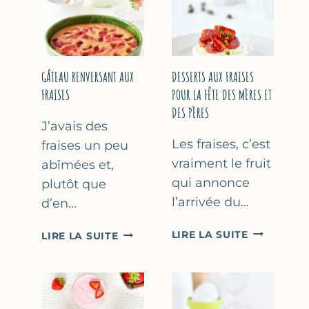
GÂTEAU RENVERSANT AUX
DESSERTS AUX FRAISES
FRAISES
POUR LA FÊTE DES MÈRES ET
DES PÈRES
J’avais des
Les fraises, c’est
fraises un peu
vraiment le fruit
abîmées et,
qui annonce
plutôt que
l’arrivée du…
d’en…
DESSERTS
GÂTEAU
LIRE LA SUITE
LIRE LA SUITE
AUX
RENVERSANT
FRAISES
AUX
POUR
FRAISES
LA