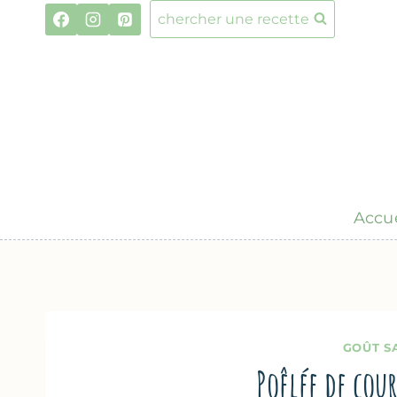
Aller
chercher une recette
au
contenu
Accue
GOÛT S
Poêlée de cou