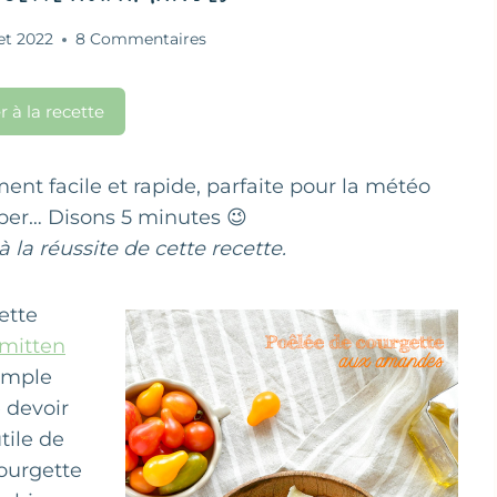
let 2022
8 Commentaires
r à la recette
ent facile et rapide, parfaite pour la météo
per… Disons 5 minutes 😉
 la réussite de cette recette.
ette
mitten
simple
 devoir
tile de
courgette