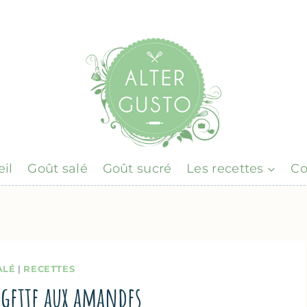
il
Goût salé
Goût sucré
Les recettes
Co
ALÉ
|
RECETTES
rgette aux amandes