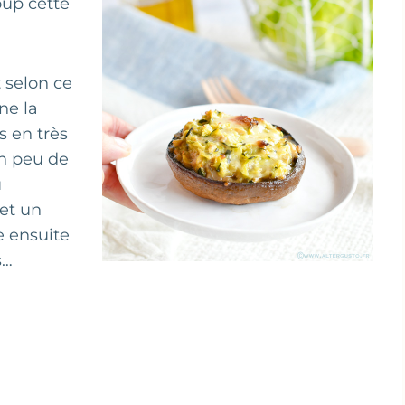
oup cette
 selon ce
ne la
s en très
un peu de
u
 et un
 ensuite
es…