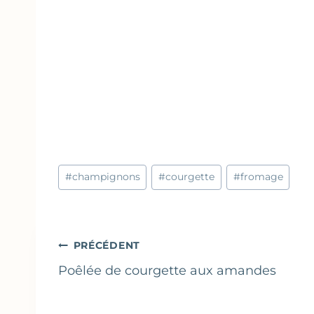
Étiquettes
#
champignons
#
courgette
#
fromage
de
la
publication :
Navigation
PRÉCÉDENT
de
Poêlée de courgette aux amandes
l’article