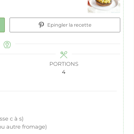
Epingler la recette
PORTIONS
4
sse c à s)
u autre fromage)