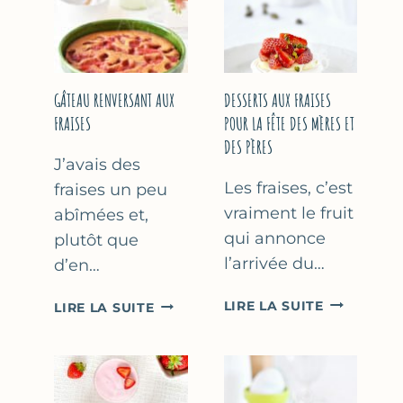
GÂTEAU RENVERSANT AUX
DESSERTS AUX FRAISES
FRAISES
POUR LA FÊTE DES MÈRES ET
DES PÈRES
J’avais des
Les fraises, c’est
fraises un peu
vraiment le fruit
abîmées et,
qui annonce
plutôt que
l’arrivée du…
d’en…
DESSERTS
GÂTEAU
LIRE LA SUITE
LIRE LA SUITE
AUX
RENVERSANT
FRAISES
AUX
POUR
FRAISES
LA