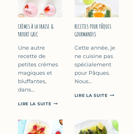
FÊTE
DES
MÈRES
ET
CRÈMES À LA FRAISE &
RECETTES POUR PÂQUES
DES
YAOURT GREC
GOURMANDES
PÈRES
Une autre
Cette année, je
recette de
ne cuisine pas
petites crèmes
spécialement
magiques et
pour Pâques.
bluffantes,
Nous…
dans…
RECETTES
LIRE LA SUITE
POUR
CRÈMES
LIRE LA SUITE
PÂQUES
À
GOURMAN
LA
FRAISE
&