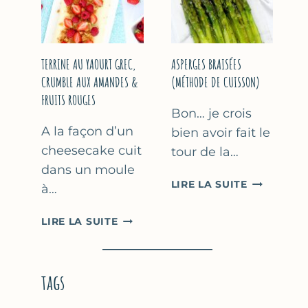
YAOURT
GREC
TERRINE AU YAOURT GREC,
ASPERGES BRAISÉES
CRUMBLE AUX AMANDES &
(MÉTHODE DE CUISSON)
FRUITS ROUGES
Bon… je crois
A la façon d’un
bien avoir fait le
cheesecake cuit
tour de la…
dans un moule
ASPERGES
LIRE LA SUITE
à…
BRAISÉES
(MÉTHODE
TERRINE
LIRE LA SUITE
DE
AU
CUISSON)
YAOURT
GREC,
tags
CRUMBLE
AUX