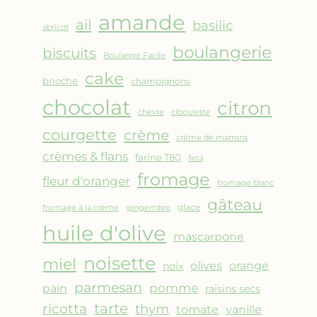
AMANDES
amande
&
ail
basilic
abricot
FRUITS
boulangerie
biscuits
ROUGES
Boulange Facile
cake
brioche
champignons
chocolat
citron
chèvre
ciboulette
courgette
crème
crème de marrons
crèmes & flans
farine T80
feta
fromage
fleur d'oranger
fromage blanc
gâteau
glace
fromage à la crème
gingembre
huile d'olive
mascarpone
noisette
miel
olives
orange
noix
parmesan
pomme
pain
raisins secs
ricotta
tarte
thym
vanille
tomate