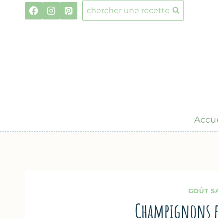
Aller
chercher une recette
au
contenu
Accue
GOÛT S
Champignons fa