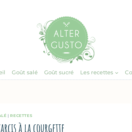
il
Goût salé
Goût sucré
Les recettes
Co
ALÉ
|
RECETTES
rcis à la courgette