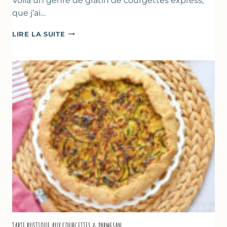
Voilà un genre de gratin de courgettes express,
que j’ai…
COURGETTES
LIRE LA SUITE
À
LA
BROUSSE
COMME
UN
GRATIN
TARTE RUSTIQUE AUX COURGETTES & PARMESAN