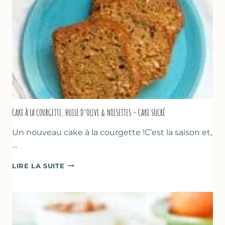
CAKE À LA COURGETTE, HUILE D’OLIVE & NOISETTES – CAKE SUCRÉ
Un nouveau cake à la courgette !C’est la saison et,
…
CAKE
LIRE LA SUITE
À
LA
COURGETTE,
HUILE
D’OLIVE
&