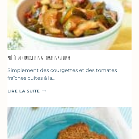
POÊLÉE DE COURGETTES & TOMATES AU THYM
Simplement des courgettes et des tomates
fraîches cuites à la…
POÊLÉE
LIRE LA SUITE
DE
COURGETTES
&
TOMATES
AU
THYM