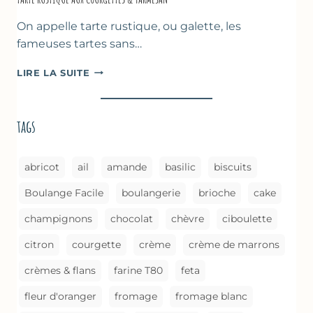
On appelle tarte rustique, ou galette, les
fameuses tartes sans…
TARTE
LIRE LA SUITE
RUSTIQUE
AUX
COURGETTES
tags
&
PARMESAN
abricot
ail
amande
basilic
biscuits
Boulange Facile
boulangerie
brioche
cake
champignons
chocolat
chèvre
ciboulette
citron
courgette
crème
crème de marrons
crèmes & flans
farine T80
feta
fleur d'oranger
fromage
fromage blanc