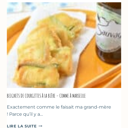
CHOCOLAT
&
YAOURT
GREC
–
SANS
SORBETIÈRE
BEIGNETS DE COURGETTES À LA BIÈRE – COMME À MARSEILLE
Exactement comme le faisait ma grand-mère
! Parce qu’il y a…
BEIGNETS
LIRE LA SUITE