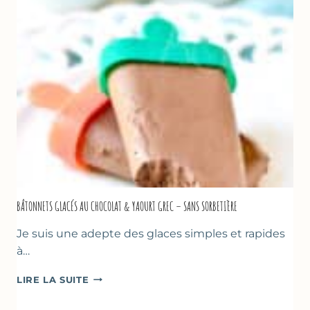
D’AMANDE
&
FLEUR
D’ORANGER
BÂTONNETS GLACÉS AU CHOCOLAT & YAOURT GREC – SANS SORBETIÈRE
Je suis une adepte des glaces simples et rapides
à…
BÂTONNETS
LIRE LA SUITE
GLACÉS
AU