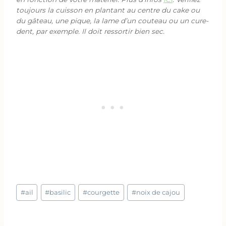
toujours la cuisson en plantant au centre du cake ou
du gâteau, une pique, la lame d’un couteau ou un cure-
dent, par exemple. Il doit ressortir bien sec.
Étiquettes
#
ail
#
basilic
#
courgette
#
noix de cajou
de
la
publication :