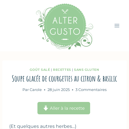
Aller
au
contenu
GOÛT SALÉ
|
RECETTES
|
SANS GLUTEN
Soupe glacée de courgettes au citron & basilic
Par
Carole
28 juin 2025
3 Commentaires
Aller à la recette
(Et quelques autres herbes…)