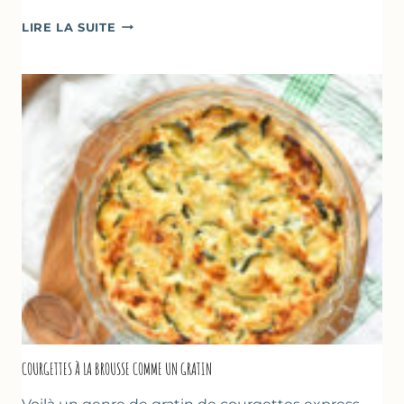
FARINATA
LIRE LA SUITE
–
CRÊPE
ÉPAISSE
À
LA
FARINE
DE
POIS
CHICHE
–
CUISSON
AU
FOUR
COURGETTES À LA BROUSSE COMME UN GRATIN