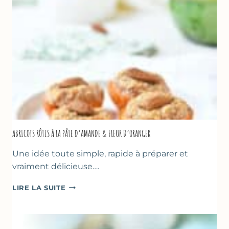
NOISETTES
–
CAKE
SUCRÉ
ABRICOTS RÔTIS À LA PÂTE D’AMANDE & FLEUR D’ORANGER
Une idée toute simple, rapide à préparer et
vraiment délicieuse….
ABRICOTS
LIRE LA SUITE
RÔTIS
À
LA
PÂTE