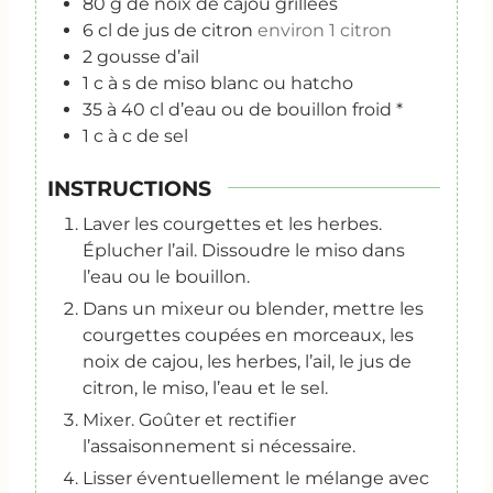
80
g
de noix de cajou grillées
6
cl
de jus de citron
environ 1 citron
2
gousse d’ail
1
c
à s de miso blanc ou hatcho
35 à 40
cl
d’eau ou de bouillon froid *
1
c
à c de sel
INSTRUCTIONS
Laver les courgettes et les herbes.
Éplucher l’ail. Dissoudre le miso dans
l’eau ou le bouillon.
Dans un mixeur ou blender, mettre les
courgettes coupées en morceaux, les
noix de cajou, les herbes, l’ail, le jus de
citron, le miso, l’eau et le sel.
Mixer. Goûter et rectifier
l’assaisonnement si nécessaire.
Lisser éventuellement le mélange avec