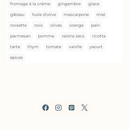
fromage à la crème
gingembre
glace
gâteau
huile d'olive
mascarpone
miel
noisette
noix
olives
orange
pain
parmesan
pomme
raisins secs
ricotta
tarte
thym
tomate
vanille
yaourt
épices