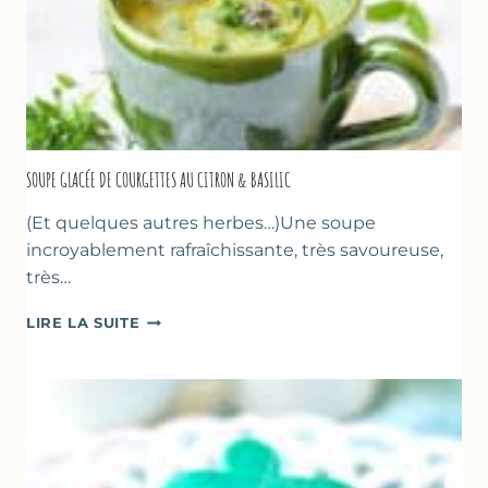
SOUPE GLACÉE DE COURGETTES AU CITRON & BASILIC
(Et quelques autres herbes…)Une soupe
incroyablement rafraîchissante, très savoureuse,
très…
SOUPE
LIRE LA SUITE
GLACÉE
DE
COURGETTES
AU
CITRON
&
BASILIC