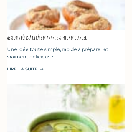
ABRICOTS RÔTIS À LA PÂTE D’AMANDE & FLEUR D’ORANGER
Une idée toute simple, rapide à préparer et
vraiment délicieuse….
ABRICOTS
LIRE LA SUITE
RÔTIS
À
LA
PÂTE
D’AMANDE
&
FLEUR
D’ORANGER