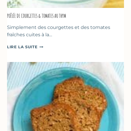
POÊLÉE DE COURGETTES & TOMATES AU THYM
Simplement des courgettes et des tomates
fraîches cuites à la…
POÊLÉE
LIRE LA SUITE
DE
COURGETTES
&
TOMATES
AU
THYM