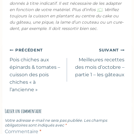
donnés à titre indicatif. Il est nécessaire de les adapter
en fonction de votre matériel. Plus d’infos
ICI
. Vérifiez
toujours la cuisson en plantant au centre du cake ou
du gâteau, une pique, la lame d’un couteau ou un cure-
dent, par exemple. Il doit ressortir bien sec.
Navigation
PRÉCÉDENT
SUIVANT
de
Pois chiches aux
Meilleures recettes
l’article
épinards & tomates –
des mois d’octobre –
cuisson des pois
partie 1 – les gâteaux
chiches « à
l’ancienne »
Laisser un commentaire
Votre adresse e-mail ne sera pas publiée.
Les champs
obligatoires sont indiqués avec
*
Commentaire
*