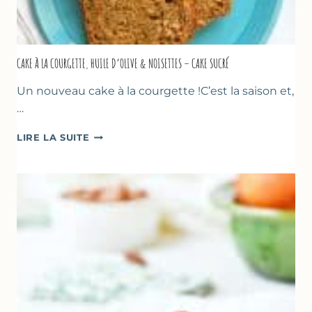
CAKE À LA COURGETTE, HUILE D’OLIVE & NOISETTES – CAKE SUCRÉ
Un nouveau cake à la courgette !C’est la saison et,
…
CAKE
LIRE LA SUITE
À
LA
COURGETTE,
HUILE
D’OLIVE
&
NOISETTES
–
CAKE
SUCRÉ