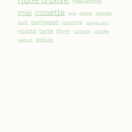
mascarpone
noisette
miel
olives
orange
noix
parmesan
pomme
pain
raisins secs
ricotta
tarte
thym
vanille
tomate
épices
yaourt