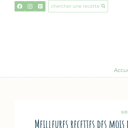
Aller
chercher une recette
au
contenu
Accue
GO
Meilleures recettes des mois 