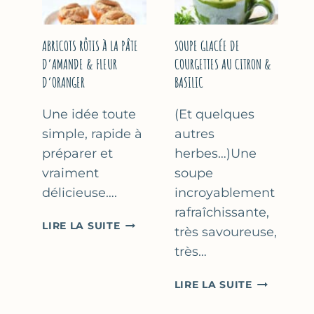
&
THYM
NOISETTES
–
ABRICOTS RÔTIS À LA PÂTE
SOUPE GLACÉE DE
CAKE
D’AMANDE & FLEUR
COURGETTES AU CITRON &
SUCRÉ
D’ORANGER
BASILIC
Une idée toute
(Et quelques
simple, rapide à
autres
préparer et
herbes…)Une
vraiment
soupe
délicieuse….
incroyablement
rafraîchissante,
ABRICOTS
LIRE LA SUITE
très savoureuse,
RÔTIS
très…
À
LA
SOUPE
LIRE LA SUITE
PÂTE
GLACÉE
D’AMANDE
DE