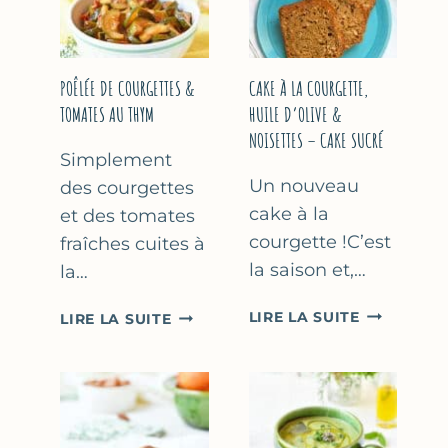
COURGETTE…
(SANS
SORBETIÈR
POÊLÉE DE COURGETTES &
CAKE À LA COURGETTE,
TOMATES AU THYM
HUILE D’OLIVE &
NOISETTES – CAKE SUCRÉ
Simplement
Un nouveau
des courgettes
cake à la
et des tomates
courgette !C’est
fraîches cuites à
la saison et,…
la…
CAKE
POÊLÉE
LIRE LA SUITE
LIRE LA SUITE
À
DE
LA
COURGETTES
COURGETT
&
HUILE
TOMATES
D’OLIVE
AU