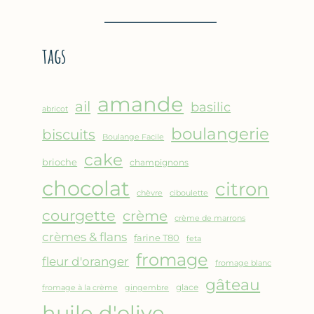
BROUSSE
–
COMME
CRÊPE
UN
ÉPAISSE
tags
GRATIN
À
LA
FARINE
amande
DE
ail
basilic
abricot
POIS
boulangerie
biscuits
CHICHE
Boulange Facile
–
cake
brioche
champignons
CUISSON
chocolat
AU
citron
chèvre
ciboulette
FOUR
courgette
crème
crème de marrons
crèmes & flans
farine T80
feta
fromage
fleur d'oranger
fromage blanc
gâteau
glace
fromage à la crème
gingembre
huile d'olive