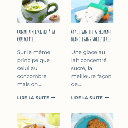
COMME UN TZATZIKI À LA
GLACE VANILLE & FROMAGE
COURGETTE…
BLANC (SANS SORBETIÈRE)
Sur le même
Une glace au
principe que
lait concentré
celui au
sucré, la
concombre
meilleure façon
mais on…
de…
COMME
GLACE
LIRE LA SUITE
LIRE LA SUITE
UN
VANILLE
TZATZIKI
&
À
FROMAGE
LA
BLANC