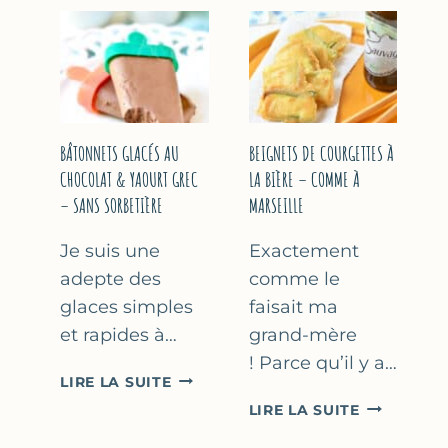
&
COURGETT
FLEUR
AU
D’ORANGER
CITRON
&
BASILIC
BÂTONNETS GLACÉS AU
BEIGNETS DE COURGETTES À
CHOCOLAT & YAOURT GREC
LA BIÈRE – COMME À
– SANS SORBETIÈRE
MARSEILLE
Je suis une
Exactement
adepte des
comme le
glaces simples
faisait ma
et rapides à…
grand-mère
! Parce qu’il y a…
BÂTONNETS
LIRE LA SUITE
GLACÉS
BEIGNETS
LIRE LA SUITE
AU
DE
CHOCOLAT