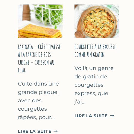
COURGETT
&
À
YAOURT
LA
GREC
BIÈRE
–
–
SANS
COMME
SORBETIÈRE
À
FARINATA – CRÊPE ÉPAISSE
COURGETTES À LA BROUSSE
MARSEILLE
À LA FARINE DE POIS
COMME UN GRATIN
CHICHE – CUISSON AU
Voilà un genre
FOUR
de gratin de
Cuite dans une
courgettes
grande plaque,
express, que
avec des
j’ai…
courgettes
COURGETT
LIRE LA SUITE
râpées, pour…
À
LA
FARINATA
LIRE LA SUITE