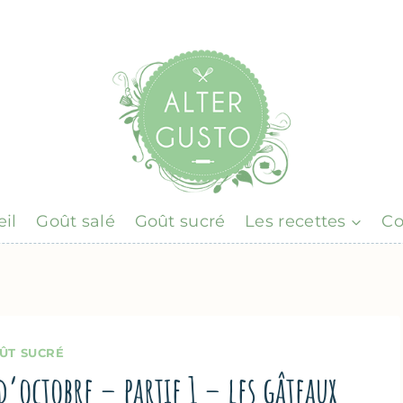
il
Goût salé
Goût sucré
Les recettes
Co
ÛT SUCRÉ
d’octobre – partie 1 – les gâteaux