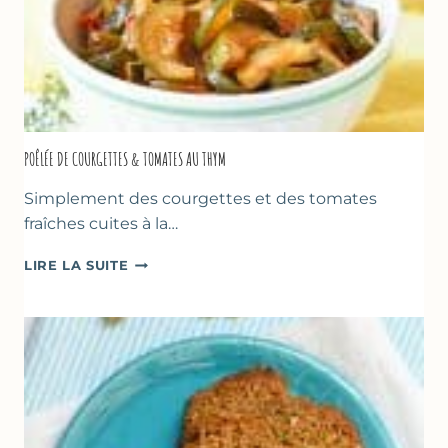
POÊLÉE DE COURGETTES & TOMATES AU THYM
Simplement des courgettes et des tomates
fraîches cuites à la…
POÊLÉE
LIRE LA SUITE
DE
COURGETTES
&
TOMATES
AU
THYM