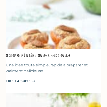
–
CAKE
SUCRÉ
ABRICOTS RÔTIS À LA PÂTE D’AMANDE & FLEUR D’ORANGER
Une idée toute simple, rapide à préparer et
vraiment délicieuse….
ABRICOTS
LIRE LA SUITE
RÔTIS
À
LA
PÂTE
D’AMANDE