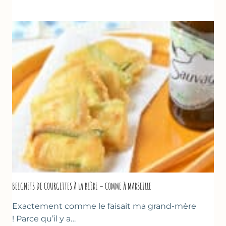
GLACÉS
AU
CHOCOLAT
&
YAOURT
GREC
–
SANS
SORBETIÈRE
BEIGNETS DE COURGETTES À LA BIÈRE – COMME À MARSEILLE
Exactement comme le faisait ma grand-mère
! Parce qu’il y a…