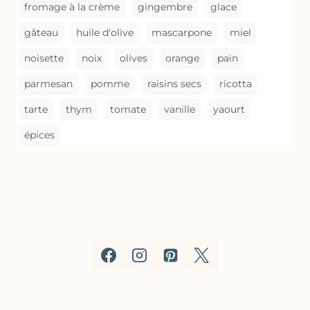
fromage à la crème
gingembre
glace
gâteau
huile d'olive
mascarpone
miel
noisette
noix
olives
orange
pain
parmesan
pomme
raisins secs
ricotta
tarte
thym
tomate
vanille
yaourt
épices