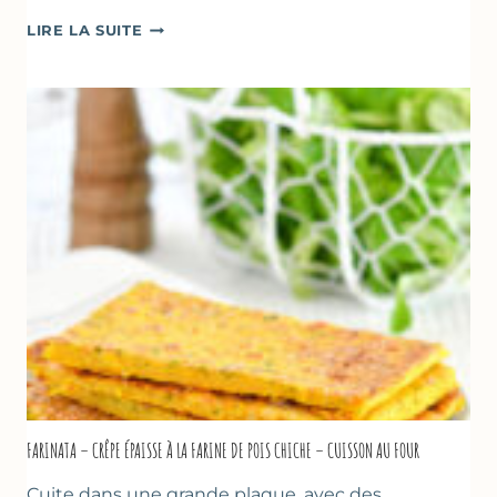
BEIGNETS
LIRE LA SUITE
DE
COURGETTES
À
LA
BIÈRE
–
COMME
À
MARSEILLE
FARINATA – CRÊPE ÉPAISSE À LA FARINE DE POIS CHICHE – CUISSON AU FOUR
Cuite dans une grande plaque, avec des