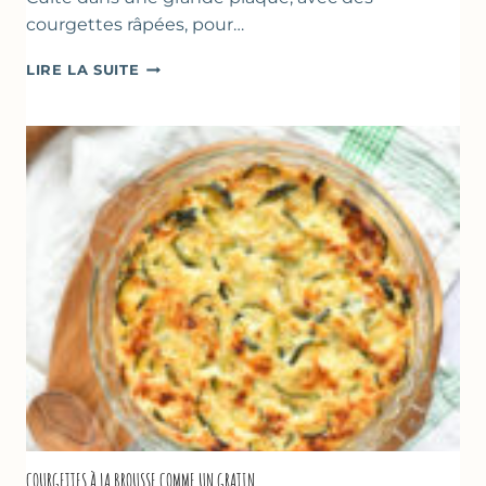
courgettes râpées, pour…
FARINATA
LIRE LA SUITE
–
CRÊPE
ÉPAISSE
À
LA
FARINE
DE
POIS
CHICHE
–
CUISSON
AU
FOUR
COURGETTES À LA BROUSSE COMME UN GRATIN