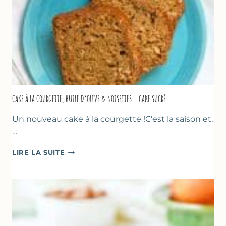
CAKE À LA COURGETTE, HUILE D’OLIVE & NOISETTES – CAKE SUCRÉ
Un nouveau cake à la courgette !C’est la saison et,
…
CAKE
LIRE LA SUITE
À
LA
COURGETTE,
HUILE
D’OLIVE
&
NOISETTES