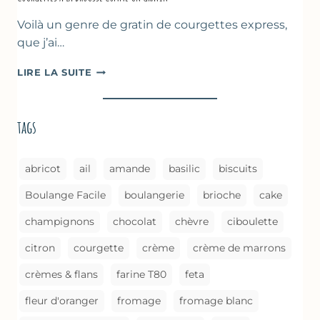
Voilà un genre de gratin de courgettes express,
que j’ai…
COURGETTES
LIRE LA SUITE
À
LA
BROUSSE
tags
COMME
UN
GRATIN
abricot
ail
amande
basilic
biscuits
Boulange Facile
boulangerie
brioche
cake
champignons
chocolat
chèvre
ciboulette
citron
courgette
crème
crème de marrons
crèmes & flans
farine T80
feta
fleur d'oranger
fromage
fromage blanc