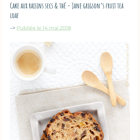
Cake aux raisins secs & thé – Jane grigson’s fruit tea
loaf
–>
Publiée le 14 mai 2018