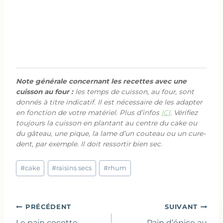
Note générale concernant les recettes avec une
cuisson au four :
les temps de cuisson, au four, sont
donnés à titre indicatif. Il est nécessaire de les adapter
en fonction de votre matériel. Plus d’infos
ICI
. Vérifiez
toujours la cuisson en plantant au centre du cake ou
du gâteau, une pique, la lame d’un couteau ou un cure-
dent, par exemple. Il doit ressortir bien sec.
Étiquettes
#
cake
#
raisins secs
#
rhum
de
la
publication :
Navigation
PRÉCÉDENT
SUIVANT
de
Le pain cocotte –
Pain d’épice au