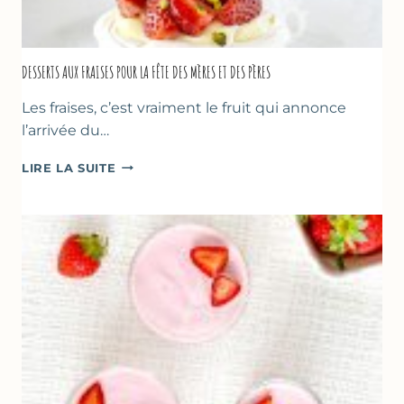
DESSERTS AUX FRAISES POUR LA FÊTE DES MÈRES ET DES PÈRES
Les fraises, c’est vraiment le fruit qui annonce
l’arrivée du…
DESSERTS
LIRE LA SUITE
AUX
FRAISES
POUR
LA
FÊTE
DES
MÈRES
ET
DES
PÈRES