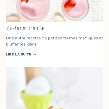
CRÈMES À LA FRAISE & YAOURT GREC
Une autre recette de petites crèmes magiques et
bluffantes, dans…
CRÈMES
LIRE LA SUITE
À
LA
FRAISE
&
YAOURT
GREC