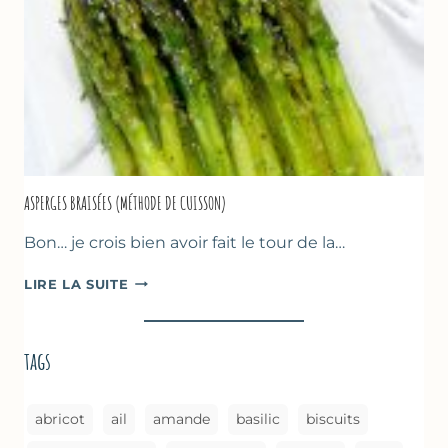
ASPERGES BRAISÉES (MÉTHODE DE CUISSON)
Bon… je crois bien avoir fait le tour de la…
ASPERGES
LIRE LA SUITE
BRAISÉES
(MÉTHODE
DE
tags
CUISSON)
abricot
ail
amande
basilic
biscuits