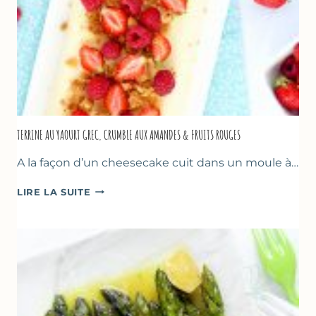
TERRINE AU YAOURT GREC, CRUMBLE AUX AMANDES & FRUITS ROUGES
A la façon d’un cheesecake cuit dans un moule à…
TERRINE
LIRE LA SUITE
AU
YAOURT
GREC,
CRUMBLE
AUX
AMANDES
&
FRUITS
ROUGES