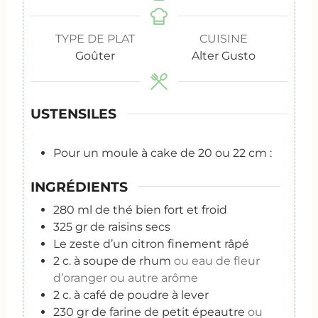
TYPE DE PLAT
CUISINE
Goûter
Alter Gusto
USTENSILES
Pour un moule à cake de 20 ou 22 cm :
INGRÉDIENTS
280
ml
de thé bien fort et froid
325
gr
de raisins secs
Le zeste d’un citron finement râpé
2
c.
à soupe de rhum
ou eau de fleur
d’oranger ou autre arôme
2
c.
à café de poudre à lever
230
gr
de farine de petit épeautre
ou