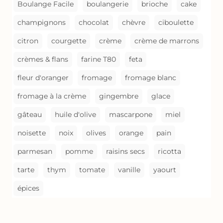
Boulange Facile
boulangerie
brioche
cake
champignons
chocolat
chèvre
ciboulette
citron
courgette
crème
crème de marrons
crèmes & flans
farine T80
feta
fleur d'oranger
fromage
fromage blanc
fromage à la crème
gingembre
glace
gâteau
huile d'olive
mascarpone
miel
noisette
noix
olives
orange
pain
parmesan
pomme
raisins secs
ricotta
tarte
thym
tomate
vanille
yaourt
épices