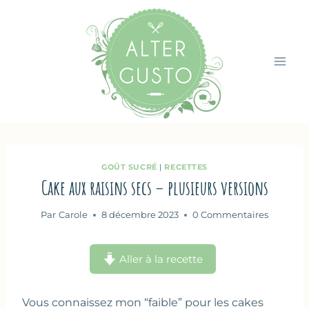
Aller
au
contenu
GOÛT SUCRÉ
|
RECETTES
Cake aux raisins secs – plusieurs versions
Par
Carole
8 décembre 2023
0 Commentaires
Aller à la recette
Vous connaissez mon “faible” pour les cakes