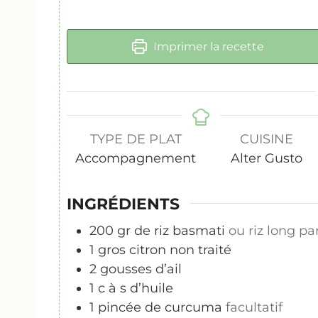
Imprimer la recette
TYPE DE PLAT
CUISINE
Accompagnement
Alter Gusto
INGRÉDIENTS
200
gr
de riz basmati
ou riz long p
1
gros citron non traité
2
gousses d’ail
1
c
à s d’huile
1
pincée de curcuma
facultatif