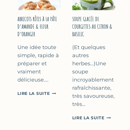
&
THYM
NOISETTES
–
ABRICOTS RÔTIS À LA PÂTE
SOUPE GLACÉE DE
CAKE
D’AMANDE & FLEUR
COURGETTES AU CITRON &
SUCRÉ
D’ORANGER
BASILIC
Une idée toute
(Et quelques
simple, rapide à
autres
préparer et
herbes…)Une
vraiment
soupe
délicieuse….
incroyablement
rafraîchissante,
ABRICOTS
LIRE LA SUITE
très savoureuse,
RÔTIS
très…
À
LA
SOUPE
LIRE LA SUITE
PÂTE
GLACÉE
D’AMANDE
DE