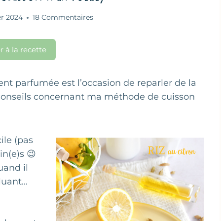
er 2024
18 Commentaires
r à la recette
ent parfumée est l’occasion de reparler de la
 conseils concernant ma méthode de cuisson
ile (pas
in(e)s 😉
uand il
gluant…