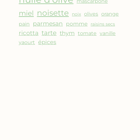
mascarpone
noisette
miel
olives
orange
noix
parmesan
pomme
pain
raisins secs
ricotta
tarte
thym
vanille
tomate
épices
yaourt