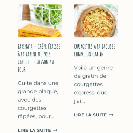
COURGETT
&
À
YAOURT
LA
GREC
BIÈRE
–
–
SANS
COMME
SORBETIÈRE
À
FARINATA – CRÊPE ÉPAISSE
COURGETTES À LA BROUSSE
MARSEILLE
À LA FARINE DE POIS
COMME UN GRATIN
CHICHE – CUISSON AU
Voilà un genre
FOUR
de gratin de
Cuite dans une
courgettes
grande plaque,
express, que
avec des
j’ai…
courgettes
COURGETT
LIRE LA SUITE
râpées, pour…
À
LA
FARINATA
LIRE LA SUITE