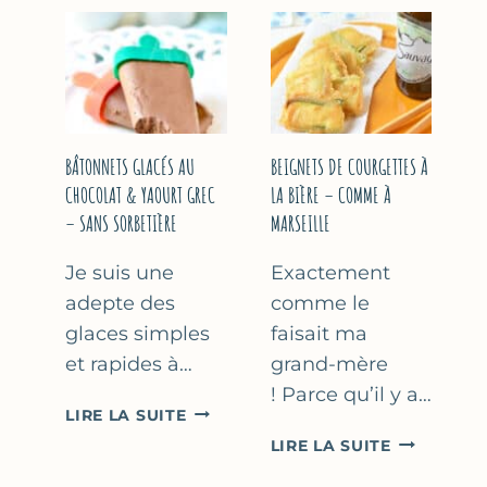
&
COURGETT
FLEUR
AU
D’ORANGER
CITRON
&
BASILIC
BÂTONNETS GLACÉS AU
BEIGNETS DE COURGETTES À
CHOCOLAT & YAOURT GREC
LA BIÈRE – COMME À
– SANS SORBETIÈRE
MARSEILLE
Je suis une
Exactement
adepte des
comme le
glaces simples
faisait ma
et rapides à…
grand-mère
! Parce qu’il y a…
BÂTONNETS
LIRE LA SUITE
GLACÉS
BEIGNETS
LIRE LA SUITE
AU
DE
CHOCOLAT