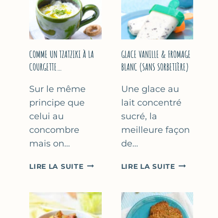
COMME UN TZATZIKI À LA
GLACE VANILLE & FROMAGE
COURGETTE…
BLANC (SANS SORBETIÈRE)
Sur le même
Une glace au
principe que
lait concentré
celui au
sucré, la
concombre
meilleure façon
mais on…
de…
COMME
GLACE
LIRE LA SUITE
LIRE LA SUITE
UN
VANILLE
TZATZIKI
&
À
FROMAGE
LA
BLANC