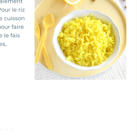
ralement
ur le riz
e cuisson
pour faire
 le fais
es,