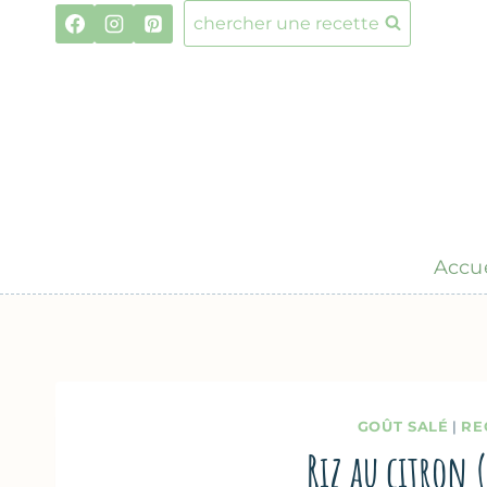
Aller
chercher une recette
au
contenu
Accue
GOÛT SALÉ
|
RE
Riz au citron 