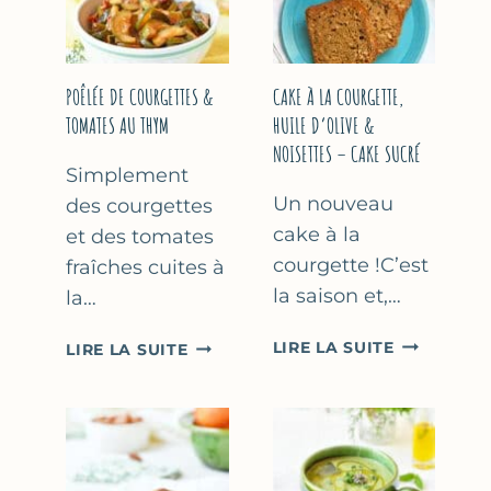
COURGETTE…
(SANS
SORBETIÈR
POÊLÉE DE COURGETTES &
CAKE À LA COURGETTE,
TOMATES AU THYM
HUILE D’OLIVE &
NOISETTES – CAKE SUCRÉ
Simplement
Un nouveau
des courgettes
cake à la
et des tomates
courgette !C’est
fraîches cuites à
la saison et,…
la…
CAKE
POÊLÉE
LIRE LA SUITE
LIRE LA SUITE
À
DE
LA
COURGETTES
COURGETT
&
HUILE
TOMATES
D’OLIVE
AU