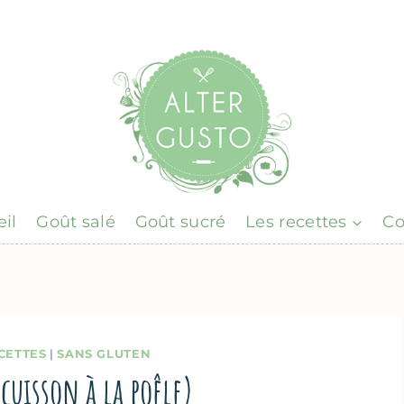
il
Goût salé
Goût sucré
Les recettes
Co
CETTES
|
SANS GLUTEN
(cuisson à la poêle)