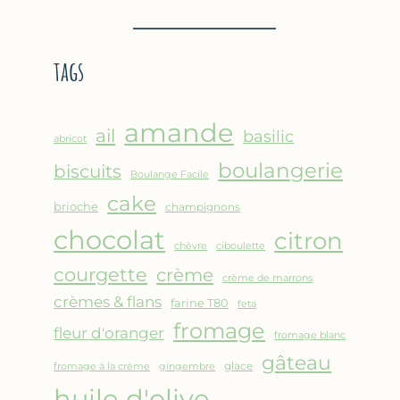
BROUSSE
–
COMME
CRÊPE
UN
ÉPAISSE
tags
GRATIN
À
LA
FARINE
amande
DE
ail
basilic
abricot
POIS
boulangerie
biscuits
CHICHE
Boulange Facile
–
cake
brioche
champignons
CUISSON
chocolat
AU
citron
chèvre
ciboulette
FOUR
courgette
crème
crème de marrons
crèmes & flans
farine T80
feta
fromage
fleur d'oranger
fromage blanc
gâteau
glace
fromage à la crème
gingembre
huile d'olive