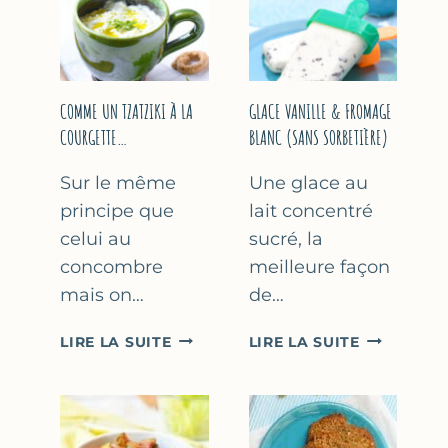
COMME UN TZATZIKI À LA
GLACE VANILLE & FROMAGE
COURGETTE…
BLANC (SANS SORBETIÈRE)
Sur le même
Une glace au
principe que
lait concentré
celui au
sucré, la
concombre
meilleure façon
mais on…
de…
COMME
GLACE
LIRE LA SUITE
LIRE LA SUITE
UN
VANILLE
TZATZIKI
&
À
FROMAGE
LA
BLANC