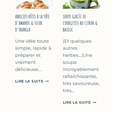
&
THYM
NOISETTES
–
ABRICOTS RÔTIS À LA PÂTE
SOUPE GLACÉE DE
CAKE
D’AMANDE & FLEUR
COURGETTES AU CITRON &
SUCRÉ
D’ORANGER
BASILIC
Une idée toute
(Et quelques
simple, rapide à
autres
préparer et
herbes…)Une
vraiment
soupe
délicieuse….
incroyablement
rafraîchissante,
ABRICOTS
LIRE LA SUITE
très savoureuse,
RÔTIS
très…
À
LA
SOUPE
LIRE LA SUITE
PÂTE
GLACÉE
D’AMANDE
DE