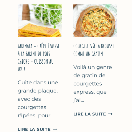
COURGETT
&
À
YAOURT
LA
GREC
BIÈRE
–
–
SANS
COMME
SORBETIÈRE
À
FARINATA – CRÊPE ÉPAISSE
COURGETTES À LA BROUSSE
MARSEILLE
À LA FARINE DE POIS
COMME UN GRATIN
CHICHE – CUISSON AU
Voilà un genre
FOUR
de gratin de
Cuite dans une
courgettes
grande plaque,
express, que
avec des
j’ai…
courgettes
COURGETT
LIRE LA SUITE
râpées, pour…
À
LA
FARINATA
LIRE LA SUITE