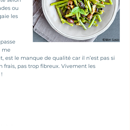
te selon
lades ou
aie les
e passe
a me
 est le manque de qualité car il n’est pas si
en frais, pas trop fibreux. Vivement les
!