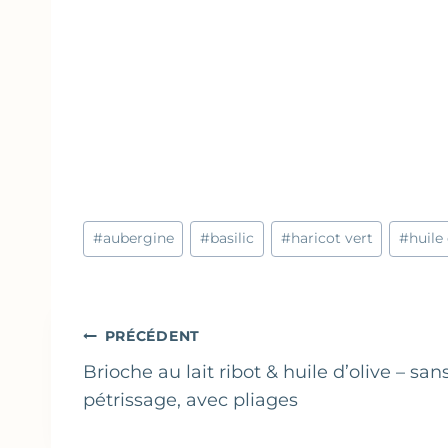
Étiquettes
#
aubergine
#
basilic
#
haricot vert
#
huile 
de
la
publication :
Navigation
PRÉCÉDENT
de
Brioche au lait ribot & huile d’olive – san
pétrissage, avec pliages
l’article