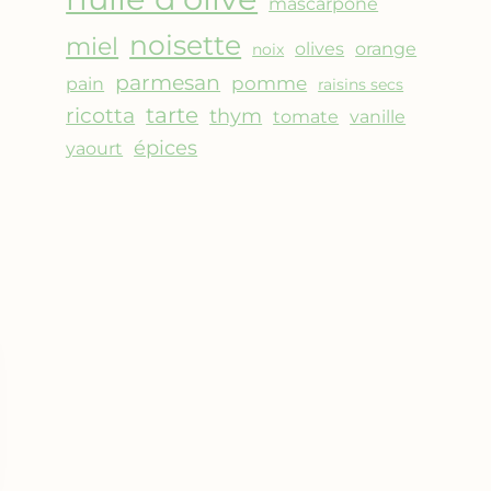
mascarpone
noisette
miel
olives
orange
noix
parmesan
pomme
pain
raisins secs
ricotta
tarte
thym
vanille
tomate
épices
yaourt