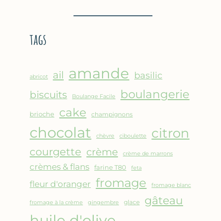
BROUSSE
–
COMME
CRÊPE
UN
ÉPAISSE
tags
GRATIN
À
LA
FARINE
amande
DE
ail
basilic
abricot
POIS
boulangerie
biscuits
CHICHE
Boulange Facile
–
cake
brioche
champignons
CUISSON
chocolat
AU
citron
chèvre
ciboulette
FOUR
courgette
crème
crème de marrons
crèmes & flans
farine T80
feta
fromage
fleur d'oranger
fromage blanc
gâteau
glace
fromage à la crème
gingembre
huile d'olive