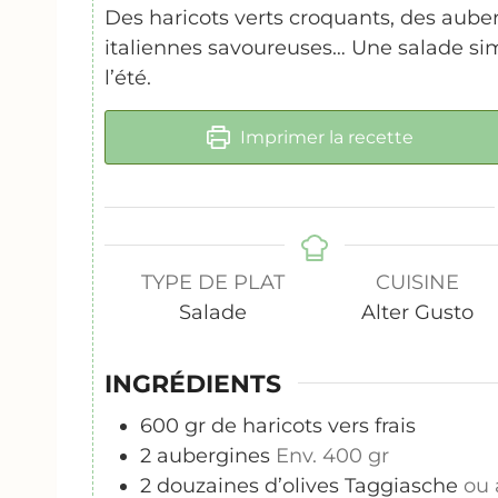
Des haricots verts croquants, des auberg
italiennes savoureuses… Une salade sim
l’été.
Imprimer la recette
TYPE DE PLAT
CUISINE
Salade
Alter Gusto
INGRÉDIENTS
600
gr
de haricots vers frais
2
aubergines
Env. 400 gr
2
douzaines d’olives Taggiasche
ou 