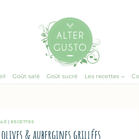
il
Goût salé
Goût sucré
Les recettes
Co
ALÉ
|
RECETTES
, olives & aubergines grillées