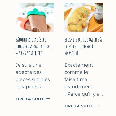
&
COURGETT
FLEUR
AU
D’ORANGER
CITRON
&
BASILIC
BÂTONNETS GLACÉS AU
BEIGNETS DE COURGETTES À
CHOCOLAT & YAOURT GREC
LA BIÈRE – COMME À
– SANS SORBETIÈRE
MARSEILLE
Je suis une
Exactement
adepte des
comme le
glaces simples
faisait ma
et rapides à…
grand-mère
! Parce qu’il y a…
BÂTONNETS
LIRE LA SUITE
GLACÉS
BEIGNETS
LIRE LA SUITE
AU
DE
CHOCOLAT