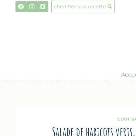
Aller
chercher une recette
au
contenu
Accue
GOÛT S
Salade de haricots verts