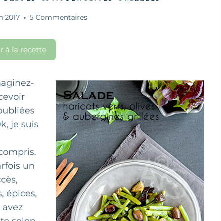
in 2017
5 Commentaires
r à la recette
maginez-
cevoir
publiées
k, je suis
compris.
arfois un
ccès,
, épices,
s avez