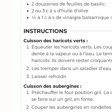
2
douzaines de feuilles de basilic
2
ou 3 c à s d’huile d’olive
½
à 1 c à s de vinaigre balsamique
INSTRUCTIONS
Cuisson des haricots verts :
Équeuter les haricots verts. Les coupe
dente à la vapeur ou à l’eau. Le t
haricots. Ils doivent rester croquant
Les tremper dans un saladier d’eau gl
Laisser refroidir.
Cuisson des aubergines :
Préchauffer le four position gril. L
se faire sur un gril, en fonte.
Couper les aubergines en rondelles 