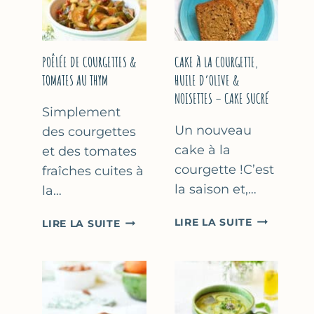
COURGETTE…
(SANS
SORBETIÈR
POÊLÉE DE COURGETTES &
CAKE À LA COURGETTE,
TOMATES AU THYM
HUILE D’OLIVE &
NOISETTES – CAKE SUCRÉ
Simplement
Un nouveau
des courgettes
cake à la
et des tomates
courgette !C’est
fraîches cuites à
la saison et,…
la…
CAKE
POÊLÉE
LIRE LA SUITE
LIRE LA SUITE
À
DE
LA
COURGETTES
COURGETT
&
HUILE
TOMATES
D’OLIVE
AU