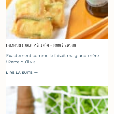
BEIGNETS DE COURGETTES À LA BIÈRE – COMME À MARSEILLE
Exactement comme le faisait ma grand-mère
! Parce qu’il y a…
BEIGNETS
LIRE LA SUITE
DE
COURGETTES
À
LA
BIÈRE
–
COMME
À