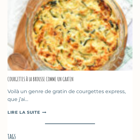
DE
POIS
CHICHE
–
CUISSON
AU
FOUR
COURGETTES À LA BROUSSE COMME UN GRATIN
Voilà un genre de gratin de courgettes express,
que j’ai…
COURGETTES
LIRE LA SUITE
À
LA
BROUSSE
tags
COMME