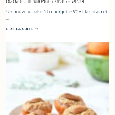
CAKE À LA COURGETTE, HUILE D’OLIVE & NOISETTES – CAKE SUCRÉ
Un nouveau cake à la courgette !C’est la saison et,
…
CAKE
LIRE LA SUITE
À
LA
COURGETTE,
HUILE
D’OLIVE
&
NOISETTES
–
CAKE
SUCRÉ