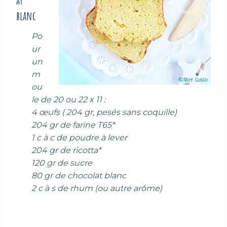
at
blanc
Po
ur
un
m
ou
le de 20 ou 22 x 11 :
4 œufs ( 204 gr, pesés sans coquille)
204 gr de farine T65*
1 c à c de poudre à lever
204 gr de ricotta*
120 gr de sucre
80 gr de chocolat blanc
2 c à s de rhum (ou autre arôme)