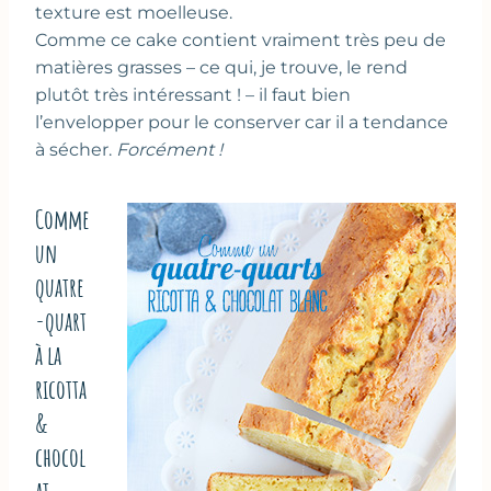
texture est moelleuse.
Comme ce cake contient vraiment très peu de
matières grasses – ce qui, je trouve, le rend
plutôt très intéressant ! – il faut bien
l’envelopper pour le conserver car il a tendance
à sécher.
Forcément !
Comme
un
quatre
-quart
à la
ricotta
&
chocol