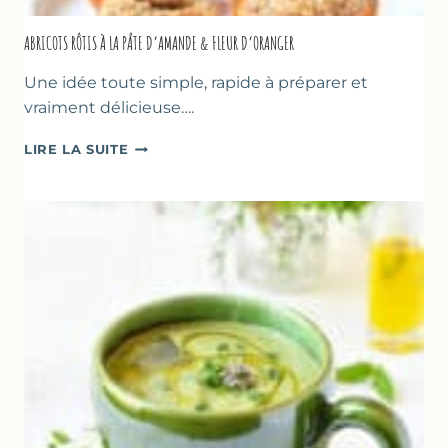
ABRICOTS RÔTIS À LA PÂTE D’AMANDE & FLEUR D’ORANGER
Une idée toute simple, rapide à préparer et
vraiment délicieuse….
ABRICOTS
LIRE LA SUITE
RÔTIS
À
LA
PÂTE
D’AMANDE
&
FLEUR
D’ORANGER