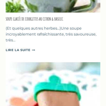
SOUPE GLACÉE DE COURGETTES AU CITRON & BASILIC
(Et quelques autres herbes…)Une soupe
incroyablement rafraîchissante, très savoureuse,
très…
SOUPE
LIRE LA SUITE
GLACÉE
DE
COURGETTES
AU
CITRON
&
BASILIC