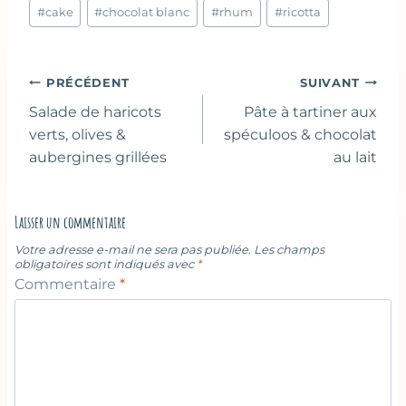
Étiquettes
#
cake
#
chocolat blanc
#
rhum
#
ricotta
de
la
publication :
Navigation
PRÉCÉDENT
SUIVANT
de
Salade de haricots
Pâte à tartiner aux
l’article
verts, olives &
spéculoos & chocolat
aubergines grillées
au lait
Laisser un commentaire
Votre adresse e-mail ne sera pas publiée.
Les champs
obligatoires sont indiqués avec
*
Commentaire
*