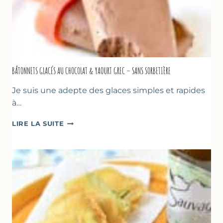
BÂTONNETS GLACÉS AU CHOCOLAT & YAOURT GREC – SANS SORBETIÈRE
Je suis une adepte des glaces simples et rapides
à…
BÂTONNETS
LIRE LA SUITE
GLACÉS
AU
CHOCOLAT
&
YAOURT
GREC
–
SANS
SORBETIÈRE