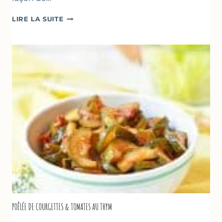
GLACE
LIRE LA SUITE
VANILLE
&
FROMAGE
BLANC
(SANS
SORBETIÈRE)
POÊLÉE DE COURGETTES & TOMATES AU THYM