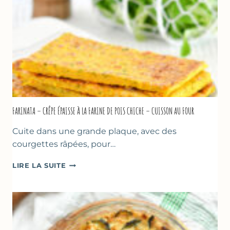
MARSEILLE
FARINATA – CRÊPE ÉPAISSE À LA FARINE DE POIS CHICHE – CUISSON AU FOUR
Cuite dans une grande plaque, avec des
courgettes râpées, pour…
FARINATA
LIRE LA SUITE
–
CRÊPE
ÉPAISSE
À
LA
FARINE