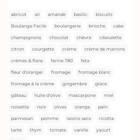
UN
GRATIN
abricot
ail
amande
basilic
biscuits
Boulange Facile
boulangerie
brioche
cake
champignons
chocolat
chèvre
ciboulette
citron
courgette
crème
crème de marrons
crèmes & flans
farine T80
feta
fleur d'oranger
fromage
fromage blanc
fromage à la crème
gingembre
glace
gâteau
huile d'olive
mascarpone
miel
noisette
noix
olives
orange
pain
parmesan
pomme
raisins secs
ricotta
tarte
thym
tomate
vanille
yaourt