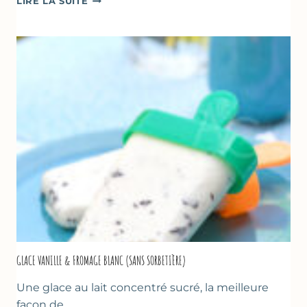
LIRE LA SUITE
UN
TZATZIKI
À
LA
COURGETTE…
GLACE VANILLE & FROMAGE BLANC (SANS SORBETIÈRE)
Une glace au lait concentré sucré, la meilleure
façon de…