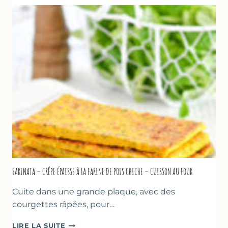
À
LA
BIÈRE
–
COMME
À
MARSEILLE
FARINATA – CRÊPE ÉPAISSE À LA FARINE DE POIS CHICHE – CUISSON AU FOUR
Cuite dans une grande plaque, avec des
courgettes râpées, pour…
FARINATA
LIRE LA SUITE