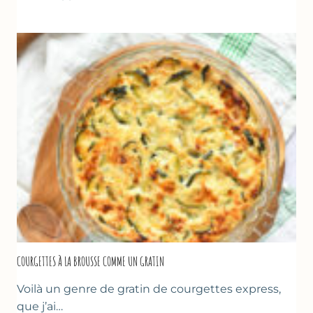
–
CRÊPE
ÉPAISSE
À
LA
FARINE
DE
POIS
CHICHE
–
CUISSON
AU
FOUR
COURGETTES À LA BROUSSE COMME UN GRATIN
Voilà un genre de gratin de courgettes express,
que j’ai…