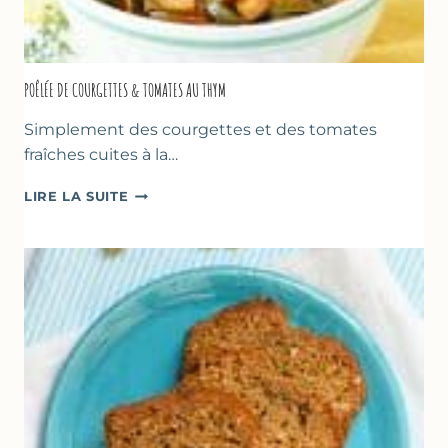
POÊLÉE DE COURGETTES & TOMATES AU THYM
Simplement des courgettes et des tomates
fraîches cuites à la…
POÊLÉE
LIRE LA SUITE
DE
COURGETTES
&
TOMATES
AU
THYM