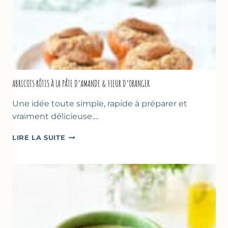
ABRICOTS RÔTIS À LA PÂTE D’AMANDE & FLEUR D’ORANGER
Une idée toute simple, rapide à préparer et
vraiment délicieuse….
ABRICOTS
LIRE LA SUITE
RÔTIS
À
LA
PÂTE
D’AMANDE
&
FLEUR
D’ORANGER