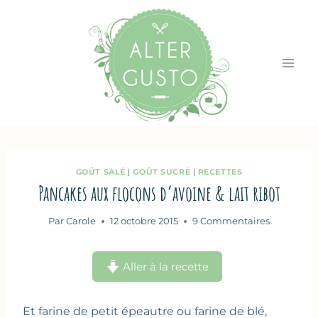
Aller
au
contenu
GOÛT SALÉ
|
GOÛT SUCRÉ
|
RECETTES
Pancakes aux flocons d’avoine & lait ribot
Par
Carole
12 octobre 2015
9 Commentaires
Aller à la recette
Et farine de petit épeautre ou farine de blé,