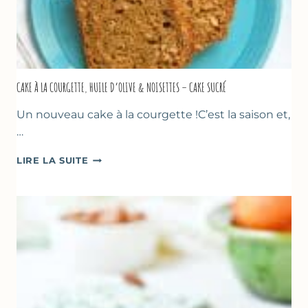
CAKE À LA COURGETTE, HUILE D’OLIVE & NOISETTES – CAKE SUCRÉ
Un nouveau cake à la courgette !C’est la saison et,
…
CAKE
LIRE LA SUITE
À
LA
COURGETTE,
HUILE
D’OLIVE
&
NOISETTES
–
CAKE
SUCRÉ