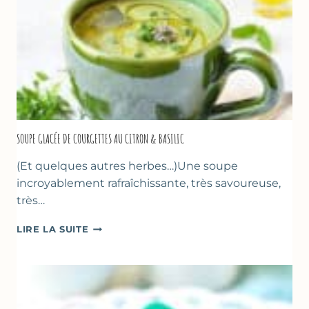
SOUPE GLACÉE DE COURGETTES AU CITRON & BASILIC
(Et quelques autres herbes…)Une soupe
incroyablement rafraîchissante, très savoureuse,
très…
SOUPE
LIRE LA SUITE
GLACÉE
DE
COURGETTES
AU
CITRON
&