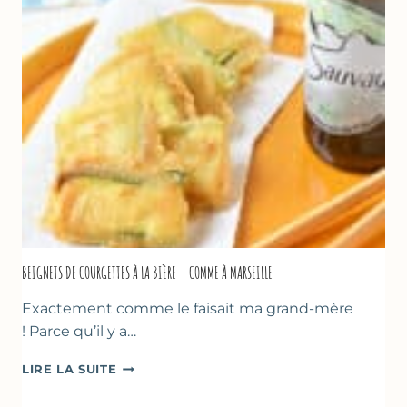
YAOURT
GREC
–
SANS
SORBETIÈRE
BEIGNETS DE COURGETTES À LA BIÈRE – COMME À MARSEILLE
Exactement comme le faisait ma grand-mère
! Parce qu’il y a…
BEIGNETS
LIRE LA SUITE
DE
COURGETTES