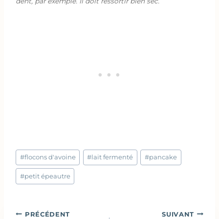
dent, par exemple. Il doit ressortir bien sec.
Étiquettes
#
flocons d'avoine
#
lait fermenté
#
pancake
de
la
#
petit épeautre
publication :
Navigation
PRÉCÉDENT
SUIVANT