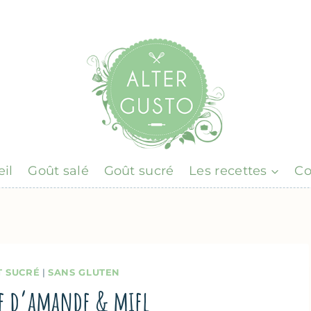
il
Goût salé
Goût sucré
Les recettes
Co
T SUCRÉ
|
SANS GLUTEN
âte d’amande & miel