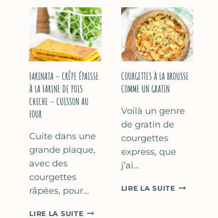
COURGETT
&
À
YAOURT
LA
GREC
BIÈRE
–
–
SANS
COMME
SORBETIÈRE
À
FARINATA – CRÊPE ÉPAISSE
COURGETTES À LA BROUSSE
MARSEILLE
À LA FARINE DE POIS
COMME UN GRATIN
CHICHE – CUISSON AU
Voilà un genre
FOUR
de gratin de
Cuite dans une
courgettes
grande plaque,
express, que
avec des
j’ai…
courgettes
COURGETT
LIRE LA SUITE
râpées, pour…
À
LA
FARINATA
LIRE LA SUITE