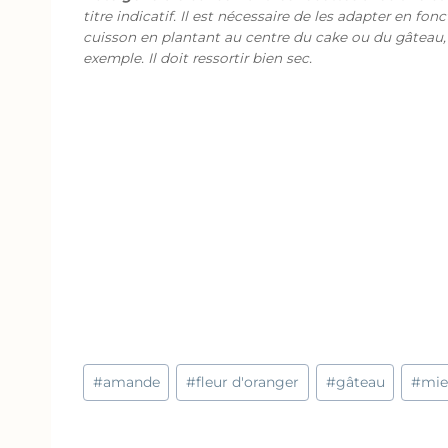
titre indicatif. Il est nécessaire de les adapter en fon
cuisson en plantant au centre du cake ou du gâteau,
exemple. Il doit ressortir bien sec.
Étiquettes
#
amande
#
fleur d'oranger
#
gâteau
#
mie
de
la