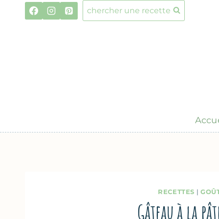
Aller
chercher une recette
au
contenu
Accue
RECETTES
|
GOÛ
Gâteau à la p