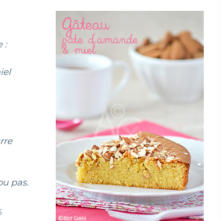
 :
iel
rre
ou pas.
%