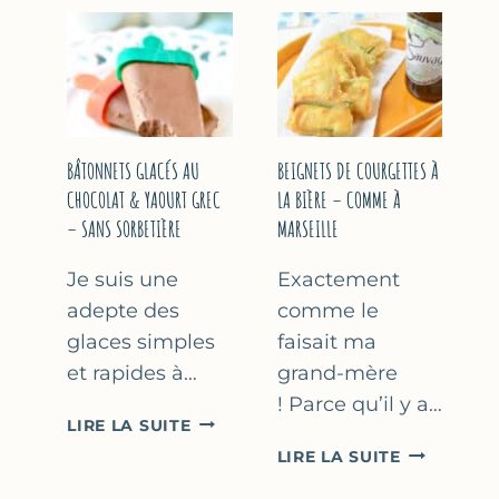
&
COURGETT
FLEUR
AU
D’ORANGER
CITRON
&
BASILIC
BÂTONNETS GLACÉS AU
BEIGNETS DE COURGETTES À
CHOCOLAT & YAOURT GREC
LA BIÈRE – COMME À
– SANS SORBETIÈRE
MARSEILLE
Je suis une
Exactement
adepte des
comme le
glaces simples
faisait ma
et rapides à…
grand-mère
! Parce qu’il y a…
BÂTONNETS
LIRE LA SUITE
GLACÉS
BEIGNETS
LIRE LA SUITE
AU
DE
CHOCOLAT