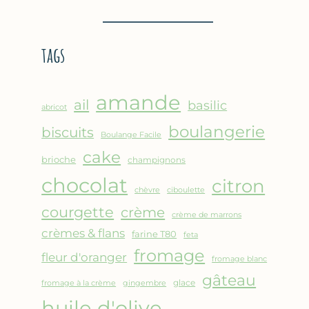
BROUSSE
–
COMME
CRÊPE
UN
ÉPAISSE
tags
GRATIN
À
LA
FARINE
amande
DE
ail
basilic
abricot
POIS
boulangerie
biscuits
CHICHE
Boulange Facile
–
cake
brioche
champignons
CUISSON
chocolat
AU
citron
chèvre
ciboulette
FOUR
courgette
crème
crème de marrons
crèmes & flans
farine T80
feta
fromage
fleur d'oranger
fromage blanc
gâteau
glace
fromage à la crème
gingembre
huile d'olive