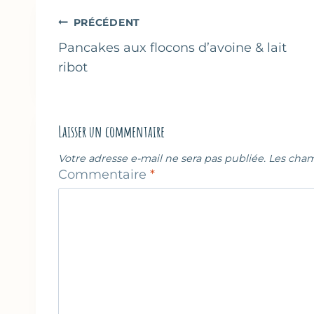
publication :
Navigation
PRÉCÉDENT
de
Pancakes aux flocons d’avoine & lait
ribot
l’article
Laisser un commentaire
Votre adresse e-mail ne sera pas publiée.
Les cham
Commentaire
*