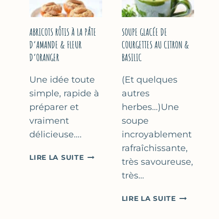
&
THYM
NOISETTES
–
ABRICOTS RÔTIS À LA PÂTE
SOUPE GLACÉE DE
CAKE
D’AMANDE & FLEUR
COURGETTES AU CITRON &
SUCRÉ
D’ORANGER
BASILIC
Une idée toute
(Et quelques
simple, rapide à
autres
préparer et
herbes…)Une
vraiment
soupe
délicieuse….
incroyablement
rafraîchissante,
ABRICOTS
LIRE LA SUITE
très savoureuse,
RÔTIS
très…
À
LA
SOUPE
LIRE LA SUITE
PÂTE
GLACÉE
D’AMANDE
DE