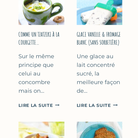
COMME UN TZATZIKI À LA
GLACE VANILLE & FROMAGE
COURGETTE…
BLANC (SANS SORBETIÈRE)
Sur le même
Une glace au
principe que
lait concentré
celui au
sucré, la
concombre
meilleure façon
mais on…
de…
COMME
GLACE
LIRE LA SUITE
LIRE LA SUITE
UN
VANILLE
TZATZIKI
&
À
FROMAGE
LA
BLANC