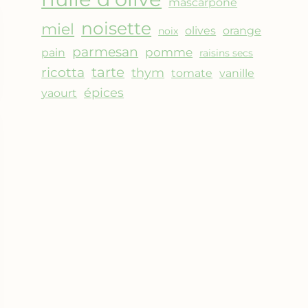
mascarpone
noisette
miel
olives
orange
noix
parmesan
pomme
pain
raisins secs
ricotta
tarte
thym
vanille
tomate
épices
yaourt