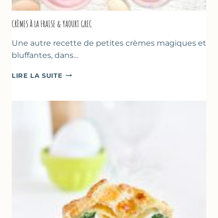
CRÈMES À LA FRAISE & YAOURT GREC
Une autre recette de petites crèmes magiques et
bluffantes, dans…
CRÈMES
LIRE LA SUITE
À
LA
FRAISE
&
YAOURT
GREC