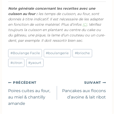
Note générale concernant les recettes avec une
cuisson au four :
les temps de cuisson, au four, sont
donnés à titre indicatif. Il est nécessaire de les adapter
en fonction de votre matériel. Plus d’infos
ICI
. Vérifiez
toujours la cuisson en plantant au centre du cake ou
du gâteau, une pique, la lame d’un couteau ou un cure-
dent, par exemple. Il doit ressortir bien sec.
Étiquettes
#
Boulange Facile
#
boulangerie
#
brioche
de
la
#
citron
#
yaourt
publication :
Navigation
PRÉCÉDENT
SUIVANT
de
Poires cuites au four,
Pancakes aux flocons
l’article
au miel & chantilly
d’avoine & lait ribot
amande