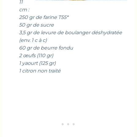
11
cm :
250 gr de farine T55*
50 gr de sucre
3,5 gr de levure de boulanger déshydratée
(env. 1 c à c)
60 gr de beurre fondu
2 œufs (110 gr)
1 yaourt (125 gr)
1 citron non traité