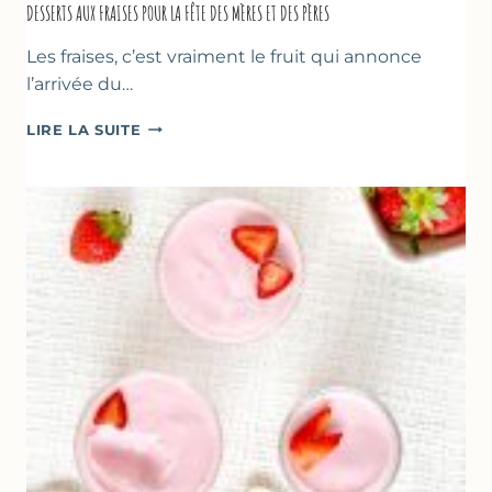
DESSERTS AUX FRAISES POUR LA FÊTE DES MÈRES ET DES PÈRES
Les fraises, c’est vraiment le fruit qui annonce
l’arrivée du…
DESSERTS
LIRE LA SUITE
AUX
FRAISES
POUR
LA
FÊTE
DES
MÈRES
ET
DES
PÈRES