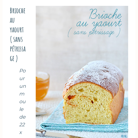
Brioche
au
yaourt
( sans
pétrissa
ge )
Po
ur
un
m
ou
le
de
22
x