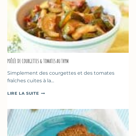
POÊLÉE DE COURGETTES & TOMATES AU THYM
Simplement des courgettes et des tomates
fraîches cuites à la…
POÊLÉE
LIRE LA SUITE
DE
COURGETTES
&
TOMATES
AU
THYM