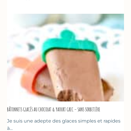
GLACÉE
DE
COURGETTES
AU
CITRON
&
BASILIC
BÂTONNETS GLACÉS AU CHOCOLAT & YAOURT GREC – SANS SORBETIÈRE
Je suis une adepte des glaces simples et rapides
à…