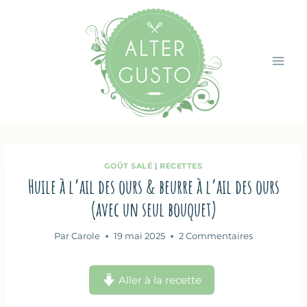
Aller
au
contenu
GOÛT SALÉ
|
RECETTES
Huile à l’ail des ours & beurre à l’ail des ours
(avec un seul bouquet)
Par
Carole
19 mai 2025
2 Commentaires
Aller à la recette