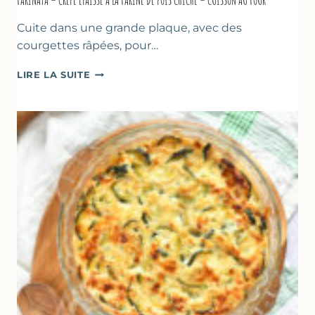
FARINATA – CRÊPE ÉPAISSE À LA FARINE DE POIS CHICHE – CUISSON AU FOUR
Cuite dans une grande plaque, avec des
courgettes râpées, pour…
FARINATA
LIRE LA SUITE
–
CRÊPE
ÉPAISSE
À
LA
FARINE
DE
POIS
CHICHE
–
CUISSON
AU
FOUR