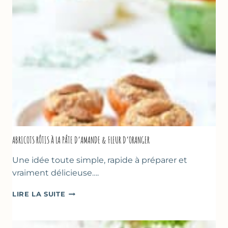
&
NOISETTES
–
CAKE
SUCRÉ
ABRICOTS RÔTIS À LA PÂTE D’AMANDE & FLEUR D’ORANGER
Une idée toute simple, rapide à préparer et
vraiment délicieuse….
ABRICOTS
LIRE LA SUITE
RÔTIS
À
LA