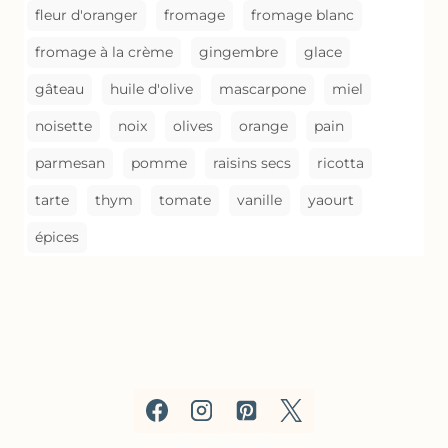
fleur d'oranger
fromage
fromage blanc
fromage à la crème
gingembre
glace
gâteau
huile d'olive
mascarpone
miel
noisette
noix
olives
orange
pain
parmesan
pomme
raisins secs
ricotta
tarte
thym
tomate
vanille
yaourt
épices