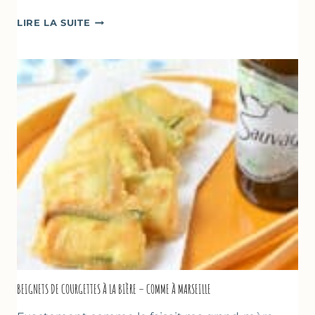
BÂTONNETS
LIRE LA SUITE
GLACÉS
AU
CHOCOLAT
&
YAOURT
GREC
–
SANS
SORBETIÈRE
BEIGNETS DE COURGETTES À LA BIÈRE – COMME À MARSEILLE