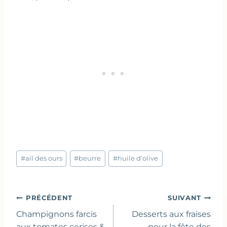
Étiquettes
#
ail des ours
#
beurre
#
huile d'olive
de
la
publication :
Navigation
PRÉCÉDENT
SUIVANT
de
Champignons farcis
Desserts aux fraises
aux tomates cerises &
pour la fête des