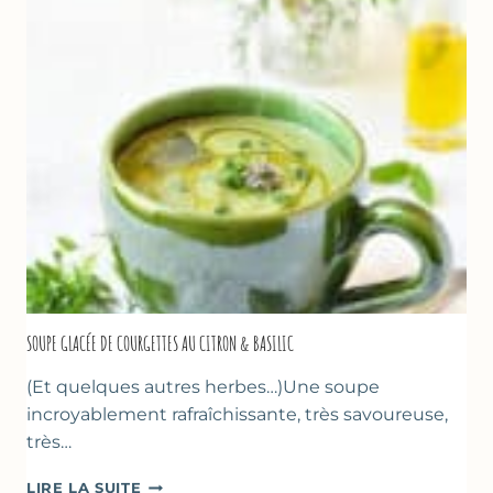
PÂTE
D’AMANDE
&
FLEUR
D’ORANGER
SOUPE GLACÉE DE COURGETTES AU CITRON & BASILIC
(Et quelques autres herbes…)Une soupe
incroyablement rafraîchissante, très savoureuse,
très…
SOUPE
LIRE LA SUITE