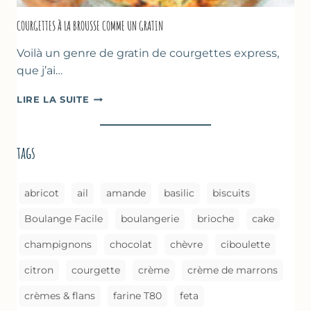
COURGETTES À LA BROUSSE COMME UN GRATIN
Voilà un genre de gratin de courgettes express,
que j’ai…
COURGETTES
LIRE LA SUITE
À
LA
BROUSSE
tags
COMME
UN
GRATIN
abricot
ail
amande
basilic
biscuits
Boulange Facile
boulangerie
brioche
cake
champignons
chocolat
chèvre
ciboulette
citron
courgette
crème
crème de marrons
crèmes & flans
farine T80
feta