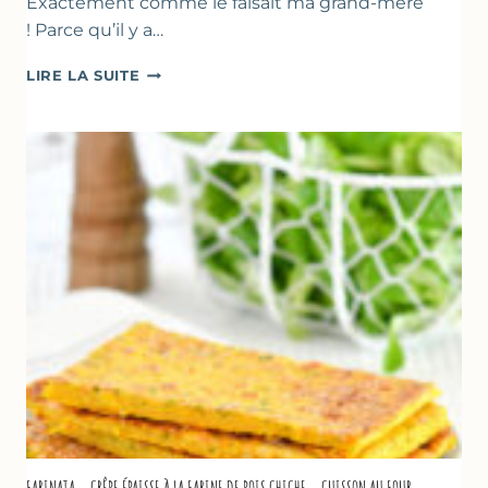
Exactement comme le faisait ma grand-mère
! Parce qu’il y a…
BEIGNETS
LIRE LA SUITE
DE
COURGETTES
À
LA
BIÈRE
–
COMME
À
MARSEILLE