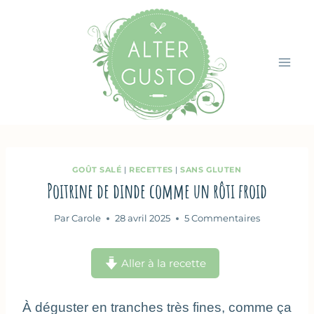
Aller
au
contenu
GOÛT SALÉ
|
RECETTES
|
SANS GLUTEN
Poitrine de dinde comme un rôti froid
Par
Carole
28 avril 2025
5 Commentaires
Aller à la recette
À déguster en tranches très fines, comme ça 