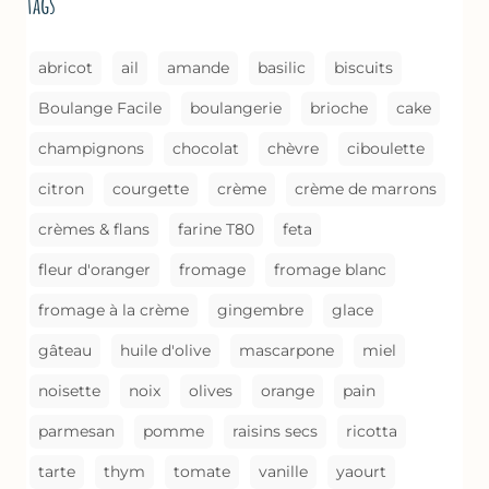
tags
COMME
UN
GRATIN
abricot
ail
amande
basilic
biscuits
Boulange Facile
boulangerie
brioche
cake
champignons
chocolat
chèvre
ciboulette
citron
courgette
crème
crème de marrons
crèmes & flans
farine T80
feta
fleur d'oranger
fromage
fromage blanc
fromage à la crème
gingembre
glace
gâteau
huile d'olive
mascarpone
miel
noisette
noix
olives
orange
pain
parmesan
pomme
raisins secs
ricotta
tarte
thym
tomate
vanille
yaourt