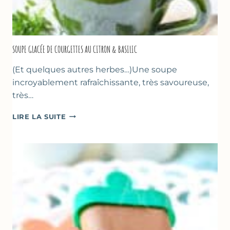
SOUPE GLACÉE DE COURGETTES AU CITRON & BASILIC
(Et quelques autres herbes…)Une soupe
incroyablement rafraîchissante, très savoureuse,
très…
SOUPE
LIRE LA SUITE
GLACÉE
DE
COURGETTES
AU
CITRON
&
BASILIC