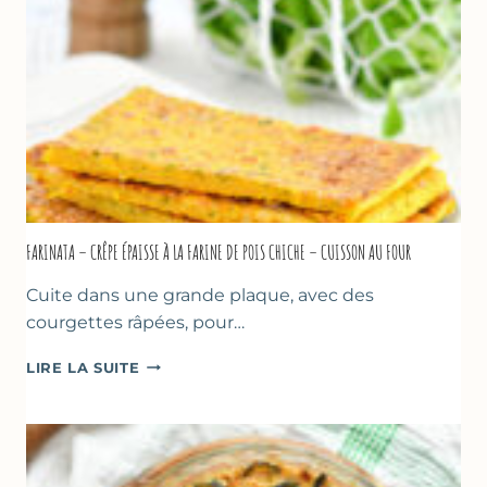
À
MARSEILLE
FARINATA – CRÊPE ÉPAISSE À LA FARINE DE POIS CHICHE – CUISSON AU FOUR
Cuite dans une grande plaque, avec des
courgettes râpées, pour…
FARINATA
LIRE LA SUITE
–
CRÊPE
ÉPAISSE
À
LA