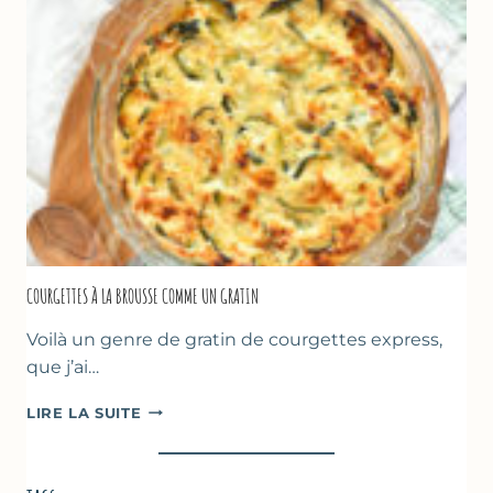
FARINE
DE
POIS
CHICHE
–
CUISSON
AU
FOUR
COURGETTES À LA BROUSSE COMME UN GRATIN
Voilà un genre de gratin de courgettes express,
que j’ai…
COURGETTES
LIRE LA SUITE
À
LA
BROUSSE