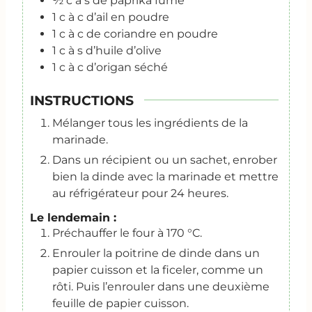
½
c
à s de paprika fumé
1
c
à c d’ail en poudre
1
c
à c de coriandre en poudre
1
c
à s d’huile d’olive
1
c
à c d’origan séché
INSTRUCTIONS
Mélanger tous les ingrédients de la
marinade.
Dans un récipient ou un sachet, enrober
bien la dinde avec la marinade et mettre
au réfrigérateur pour 24 heures.
Le lendemain :
Préchauffer le four à 170 °C.
Enrouler la poitrine de dinde dans un
papier cuisson et la ficeler, comme un
rôti. Puis l’enrouler dans une deuxième
feuille de papier cuisson.