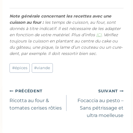
Note générale concernant les recettes avec une
cuisson au four :
les temps de cuisson, au four, sont
donnés à titre indicatif. Il est nécessaire de les adapter
en fonction de votre matériel. Plus d’infos
ICI
. Vérifiez
toujours la cuisson en plantant au centre du cake ou
du gâteau, une pique, la lame d’un couteau ou un cure-
dent, par exemple. Il doit ressortir bien sec.
Étiquettes
#
épices
#
viande
de
la
publication :
Navigation
PRÉCÉDENT
SUIVANT
de
Ricotta au four &
Focaccia au pesto –
l’article
tomates cerises rôties
Sans pétrissage et
ultra moelleuse