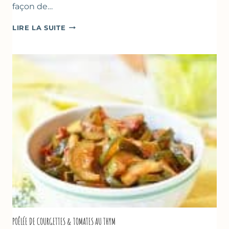
façon de…
GLACE
LIRE LA SUITE
VANILLE
&
FROMAGE
BLANC
(SANS
SORBETIÈRE)
POÊLÉE DE COURGETTES & TOMATES AU THYM