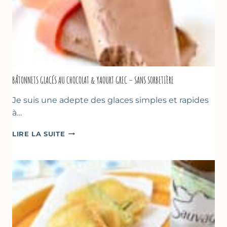
BÂTONNETS GLACÉS AU CHOCOLAT & YAOURT GREC – SANS SORBETIÈRE
Je suis une adepte des glaces simples et rapides
à…
BÂTONNETS
LIRE LA SUITE
GLACÉS
AU
CHOCOLAT
&
YAOURT
GREC
–
SANS
SORBETIÈRE