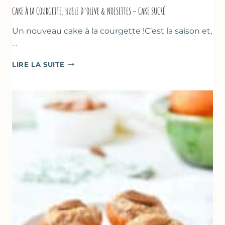
CAKE À LA COURGETTE, HUILE D’OLIVE & NOISETTES – CAKE SUCRÉ
Un nouveau cake à la courgette !C’est la saison et,
…
CAKE
LIRE LA SUITE
À
LA
COURGETTE,
HUILE
D’OLIVE
&
NOISETTES
–
CAKE
SUCRÉ