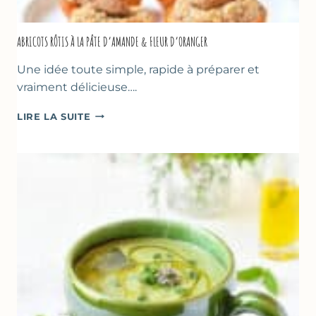
ABRICOTS RÔTIS À LA PÂTE D’AMANDE & FLEUR D’ORANGER
Une idée toute simple, rapide à préparer et
vraiment délicieuse….
ABRICOTS
LIRE LA SUITE
RÔTIS
À
LA
PÂTE
D’AMANDE
&
FLEUR
D’ORANGER