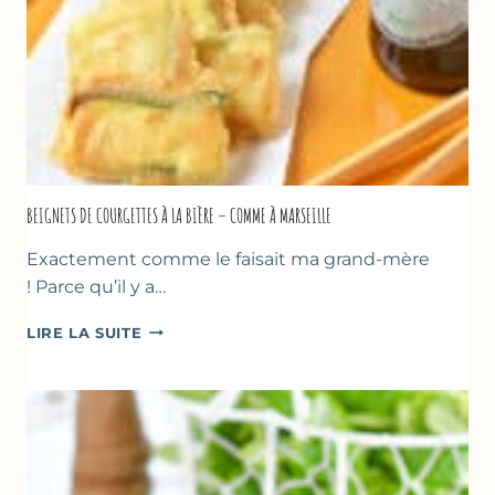
BEIGNETS DE COURGETTES À LA BIÈRE – COMME À MARSEILLE
Exactement comme le faisait ma grand-mère
! Parce qu’il y a…
BEIGNETS
LIRE LA SUITE
DE
COURGETTES
À
LA
BIÈRE
–
COMME