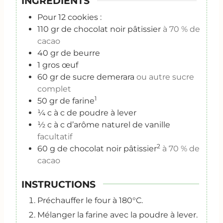
INGRÉDIENTS
Pour 12 cookies :
110
gr
de chocolat noir pâtissier
à 70 % de
cacao
40
gr
de beurre
1
gros œuf
60
gr
de sucre demerara
ou autre sucre
complet
1
50
gr
de farine
¼
c
à c de poudre à lever
½
c
à c d’arôme naturel de vanille
facultatif
2
60
g
de chocolat noir pâtissier
à 70 % de
cacao
INSTRUCTIONS
Préchauffer le four à 180°C.
Mélanger la farine avec la poudre à lever.