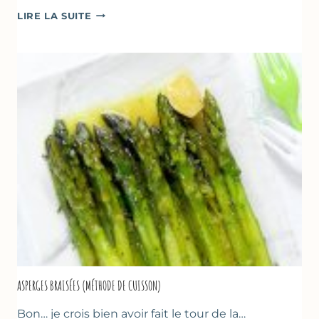
TERRINE
LIRE LA SUITE
AU
YAOURT
GREC,
CRUMBLE
AUX
AMANDES
&
FRUITS
ROUGES
ASPERGES BRAISÉES (MÉTHODE DE CUISSON)
Bon… je crois bien avoir fait le tour de la…