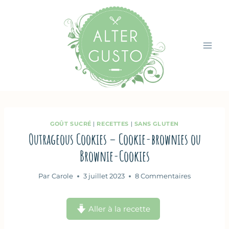
Aller
au
contenu
GOÛT SUCRÉ
|
RECETTES
|
SANS GLUTEN
Outrageous Cookies – Cookie-brownies ou
Brownie-Cookies
Par
Carole
3 juillet 2023
8 Commentaires
Aller à la recette