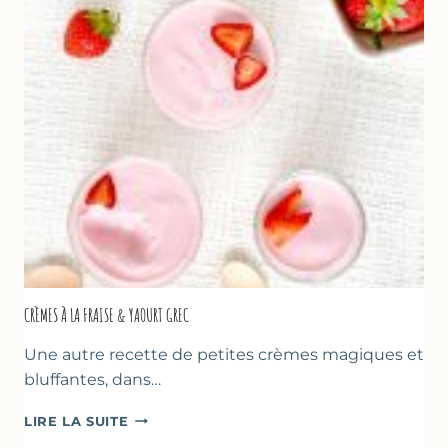
LA
FÊTE
DES
MÈRES
ET
DES
PÈRES
CRÈMES À LA FRAISE & YAOURT GREC
Une autre recette de petites crèmes magiques et
bluffantes, dans…
CRÈMES
LIRE LA SUITE
À