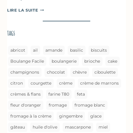
ASPERGES
LIRE LA SUITE
BRAISÉES
(MÉTHODE
DE
tags
CUISSON)
abricot
ail
amande
basilic
biscuits
Boulange Facile
boulangerie
brioche
cake
champignons
chocolat
chèvre
ciboulette
citron
courgette
crème
crème de marrons
crèmes & flans
farine T80
feta
fleur d'oranger
fromage
fromage blanc
fromage à la crème
gingembre
glace
gâteau
huile d'olive
mascarpone
miel