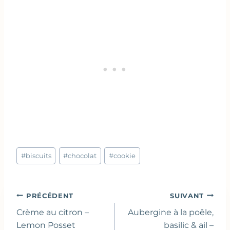
Étiquettes
#
biscuits
#
chocolat
#
cookie
de
la
publication :
Navigation
PRÉCÉDENT
SUIVANT
de
Crème au citron –
Aubergine à la poêle,
l’article
Lemon Posset
basilic & ail –