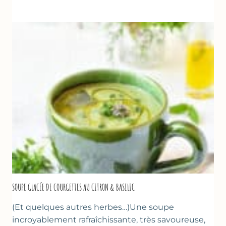
RÔTIS
À
LA
PÂTE
D’AMANDE
&
FLEUR
D’ORANGER
SOUPE GLACÉE DE COURGETTES AU CITRON & BASILIC
(Et quelques autres herbes…)Une soupe
incroyablement rafraîchissante, très savoureuse,