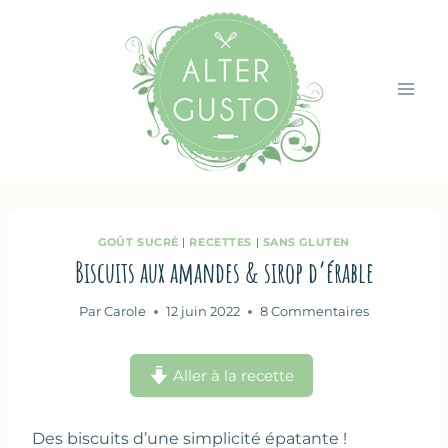
Aller
au
contenu
GOÛT SUCRÉ
|
RECETTES
|
SANS GLUTEN
Biscuits aux amandes & sirop d’érable
Par
Carole
12 juin 2022
8 Commentaires
Aller à la recette
Des biscuits d’une simplicité épatante !