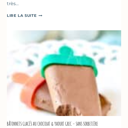
très…
SOUPE
LIRE LA SUITE
GLACÉE
DE
COURGETTES
AU
CITRON
&
BASILIC
BÂTONNETS GLACÉS AU CHOCOLAT & YAOURT GREC – SANS SORBETIÈRE