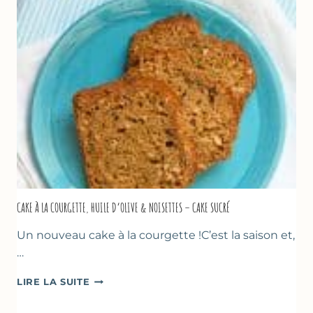
AU
THYM
CAKE À LA COURGETTE, HUILE D’OLIVE & NOISETTES – CAKE SUCRÉ
Un nouveau cake à la courgette !C’est la saison et,
…
CAKE
LIRE LA SUITE
À
LA