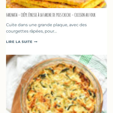
FARINATA – CRÊPE ÉPAISSE À LA FARINE DE POIS CHICHE – CUISSON AU FOUR
Cuite dans une grande plaque, avec des
courgettes râpées, pour…
FARINATA
LIRE LA SUITE
–
CRÊPE
ÉPAISSE
À
LA
FARINE
DE
POIS
CHICHE
–
CUISSON
AU
FOUR