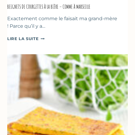
BEIGNETS DE COURGETTES À LA BIÈRE – COMME À MARSEILLE
Exactement comme le faisait ma grand-mère
! Parce qu’il y a…
BEIGNETS
LIRE LA SUITE
DE
COURGETTES
À
LA
BIÈRE
–
COMME
À
MARSEILLE