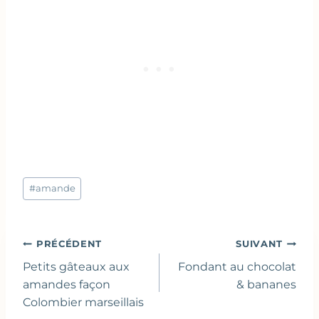
Étiquettes
#
amande
de
la
publication :
Navigation
PRÉCÉDENT
SUIVANT
de
Petits gâteaux aux
Fondant au chocolat
l’article
amandes façon
& bananes
Colombier marseillais