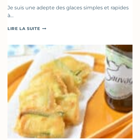
Je suis une adepte des glaces simples et rapides
à…
BÂTONNETS
LIRE LA SUITE
GLACÉS
AU
CHOCOLAT
&
YAOURT
GREC
–
SANS
SORBETIÈRE