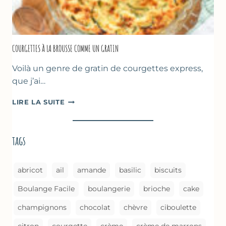
COURGETTES À LA BROUSSE COMME UN GRATIN
Voilà un genre de gratin de courgettes express,
que j’ai…
COURGETTES
LIRE LA SUITE
À
LA
BROUSSE
tags
COMME
UN
GRATIN
abricot
ail
amande
basilic
biscuits
Boulange Facile
boulangerie
brioche
cake
champignons
chocolat
chèvre
ciboulette