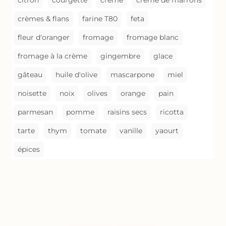
citron
courgette
crème
crème de marrons
crèmes & flans
farine T80
feta
fleur d'oranger
fromage
fromage blanc
fromage à la crème
gingembre
glace
gâteau
huile d'olive
mascarpone
miel
noisette
noix
olives
orange
pain
parmesan
pomme
raisins secs
ricotta
tarte
thym
tomate
vanille
yaourt
épices