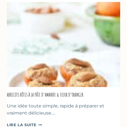
COURGETTE,
HUILE
D’OLIVE
&
NOISETTES
–
CAKE
SUCRÉ
ABRICOTS RÔTIS À LA PÂTE D’AMANDE & FLEUR D’ORANGER
Une idée toute simple, rapide à préparer et
vraiment délicieuse….
ABRICOTS
LIRE LA SUITE