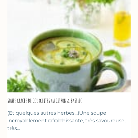
LA
PÂTE
D’AMANDE
&
FLEUR
D’ORANGER
SOUPE GLACÉE DE COURGETTES AU CITRON & BASILIC
(Et quelques autres herbes…)Une soupe
incroyablement rafraîchissante, très savoureuse,
très…