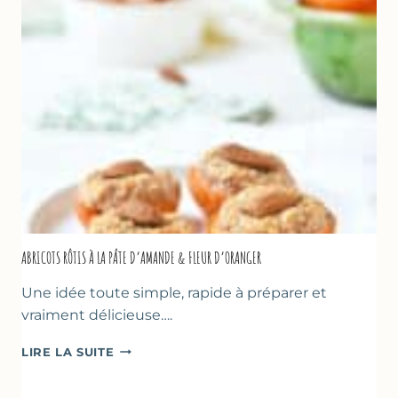
D’OLIVE
&
NOISETTES
–
CAKE
SUCRÉ
ABRICOTS RÔTIS À LA PÂTE D’AMANDE & FLEUR D’ORANGER
Une idée toute simple, rapide à préparer et
vraiment délicieuse….
ABRICOTS
LIRE LA SUITE
RÔTIS
À