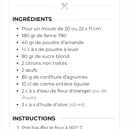
INGRÉDIENTS
Pour un moule de 20 ou 22 x 11 cm :
180
gr
de farine T80
40
gr
de poudre d’amande
½
c
à s de poudre à lever
80
gr
de sucre blond
2
citrons non traités
2
œufs
80
g
de confiture d’agrumes
10
cl
de crème entière liquide
2
c
à s d’eau de fleur d’oranger
(ou de
rhum)
3
c
à s d’huile d’olive
(45 ml)
INSTRUCTIONS
Préchauffer le four à 160° C.