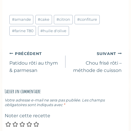
Étiquettes
#
amande
#
cake
#
citron
#
confiture
de
la
#
farine T80
#
huile d'olive
publication :
Navigation
PRÉCÉDENT
SUIVANT
de
Patidou rôti au thym
Chou frisé rôti –
l’article
& parmesan
méthode de cuisson
Laisser un commentaire
Votre adresse e-mail ne sera pas publiée.
Les champs
obligatoires sont indiqués avec
*
Noter cette recette