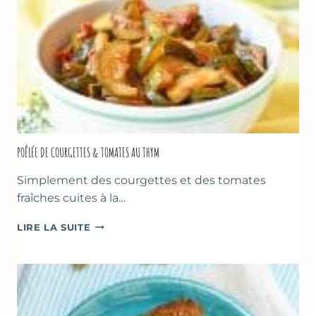
POÊLÉE DE COURGETTES & TOMATES AU THYM
Simplement des courgettes et des tomates
fraîches cuites à la…
POÊLÉE
LIRE LA SUITE
DE
COURGETTES
&
TOMATES
AU
THYM