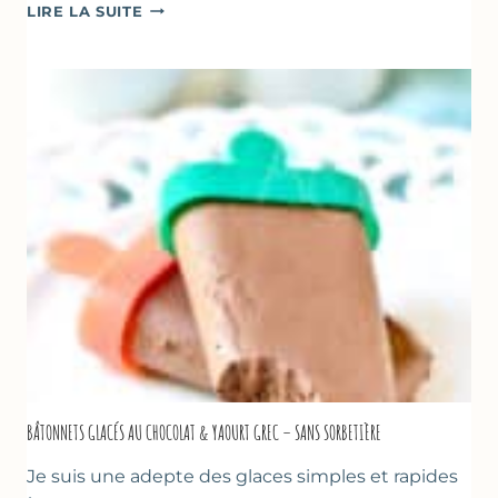
SOUPE
LIRE LA SUITE
GLACÉE
DE
COURGETTES
AU
CITRON
&
BASILIC
BÂTONNETS GLACÉS AU CHOCOLAT & YAOURT GREC – SANS SORBETIÈRE
Je suis une adepte des glaces simples et rapides