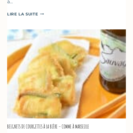
à…
BÂTONNETS
LIRE LA SUITE
GLACÉS
AU
CHOCOLAT
&
YAOURT
GREC
–
SANS
SORBETIÈRE
BEIGNETS DE COURGETTES À LA BIÈRE – COMME À MARSEILLE