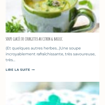
SOUPE GLACÉE DE COURGETTES AU CITRON & BASILIC
(Et quelques autres herbes…)Une soupe
incroyablement rafraîchissante, très savoureuse,
très…
SOUPE
LIRE LA SUITE
GLACÉE
DE
COURGETTES
AU
CITRON
&
BASILIC