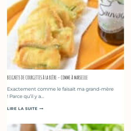
GREC
–
SANS
SORBETIÈRE
BEIGNETS DE COURGETTES À LA BIÈRE – COMME À MARSEILLE
Exactement comme le faisait ma grand-mère
! Parce qu’il y a…
BEIGNETS
LIRE LA SUITE
DE
COURGETTES
À
LA