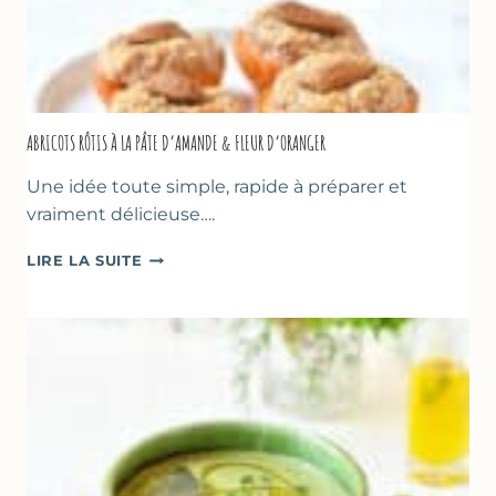
ABRICOTS RÔTIS À LA PÂTE D’AMANDE & FLEUR D’ORANGER
Une idée toute simple, rapide à préparer et
vraiment délicieuse….
ABRICOTS
LIRE LA SUITE
RÔTIS
À
LA
PÂTE
D’AMANDE
&
FLEUR
D’ORANGER