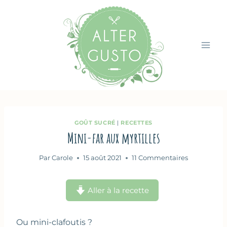
Aller
au
contenu
GOÛT SUCRÉ
|
RECETTES
Mini-far aux myrtilles
Par
Carole
15 août 2021
11 Commentaires
Aller à la recette
Ou mini-clafoutis ?