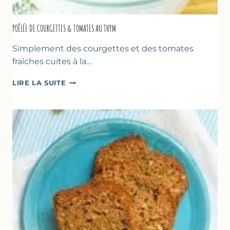
POÊLÉE DE COURGETTES & TOMATES AU THYM
Simplement des courgettes et des tomates
fraîches cuites à la…
POÊLÉE
LIRE LA SUITE
DE
COURGETTES
&
TOMATES
AU
THYM