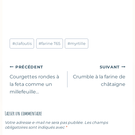
Étiquettes
#
clafoutis
#
farine T65
#
myrtille
de
la
publication :
Navigation
PRÉCÉDENT
SUIVANT
de
Courgettes rondes à
Crumble à la farine de
l’article
la feta comme un
châtaigne
millefeuille…
Laisser un commentaire
Votre adresse e-mail ne sera pas publiée.
Les champs
obligatoires sont indiqués avec
*