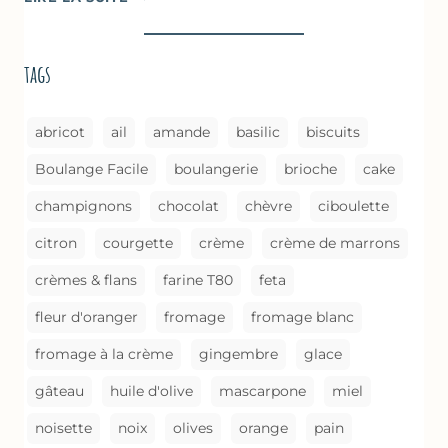
À
LA
BROUSSE
tags
COMME
UN
GRATIN
abricot
ail
amande
basilic
biscuits
Boulange Facile
boulangerie
brioche
cake
champignons
chocolat
chèvre
ciboulette
citron
courgette
crème
crème de marrons
crèmes & flans
farine T80
feta
fleur d'oranger
fromage
fromage blanc
fromage à la crème
gingembre
glace
gâteau
huile d'olive
mascarpone
miel
noisette
noix
olives
orange
pain