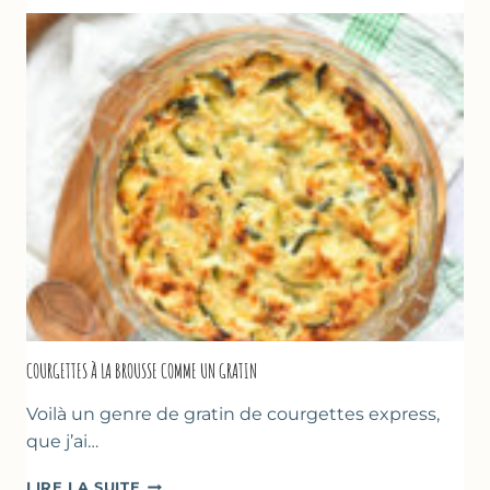
ÉPAISSE
À
LA
FARINE
DE
POIS
CHICHE
–
CUISSON
AU
FOUR
COURGETTES À LA BROUSSE COMME UN GRATIN
Voilà un genre de gratin de courgettes express,
que j’ai…
COURGETTES
LIRE LA SUITE