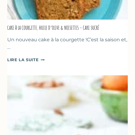
CAKE À LA COURGETTE, HUILE D’OLIVE & NOISETTES – CAKE SUCRÉ
Un nouveau cake à la courgette !C’est la saison et,
…
CAKE
LIRE LA SUITE
À
LA
COURGETTE,
HUILE
D’OLIVE
&
NOISETTES
–
CAKE
SUCRÉ