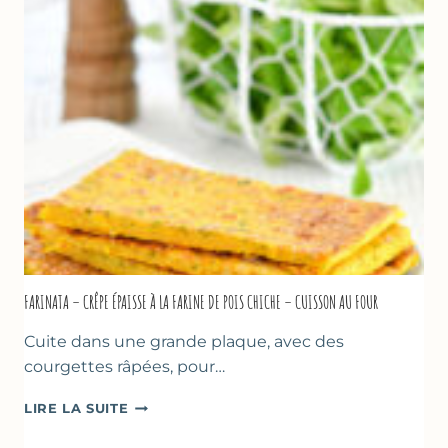
BIÈRE
–
COMME
À
MARSEILLE
FARINATA – CRÊPE ÉPAISSE À LA FARINE DE POIS CHICHE – CUISSON AU FOUR
Cuite dans une grande plaque, avec des
courgettes râpées, pour…
FARINATA
LIRE LA SUITE
–
CRÊPE