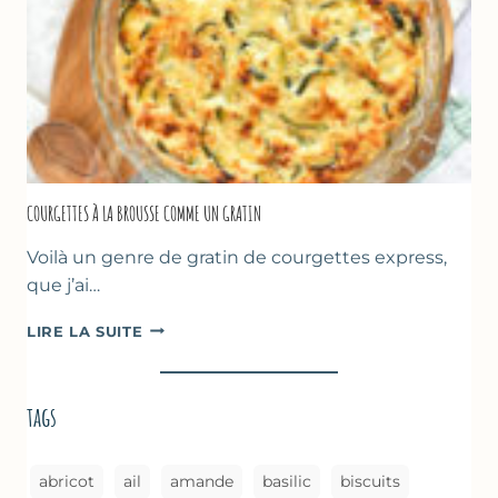
–
CUISSON
AU
FOUR
COURGETTES À LA BROUSSE COMME UN GRATIN
Voilà un genre de gratin de courgettes express,
que j’ai…
COURGETTES
LIRE LA SUITE
À
LA
BROUSSE
tags
COMME
UN
GRATIN
abricot
ail
amande
basilic
biscuits