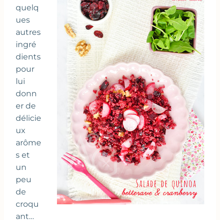
quelq
ues
autres
ingré
dients
pour
lui
donn
er de
délicie
ux
arôme
s et
un
peu
de
croqu
ant…