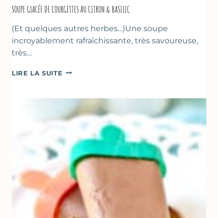
SOUPE GLACÉE DE COURGETTES AU CITRON & BASILIC
(Et quelques autres herbes…)Une soupe
incroyablement rafraîchissante, très savoureuse,
très…
SOUPE
LIRE LA SUITE
GLACÉE
DE
COURGETTES
AU
CITRON
&
BASILIC