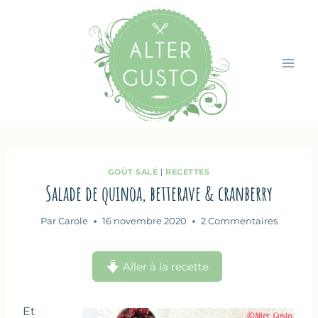
Aller
au
contenu
GOÛT SALÉ
|
RECETTES
Salade de quinoa, betterave & cranberry
Par
Carole
16 novembre 2020
2 Commentaires
Aller à la recette
Et