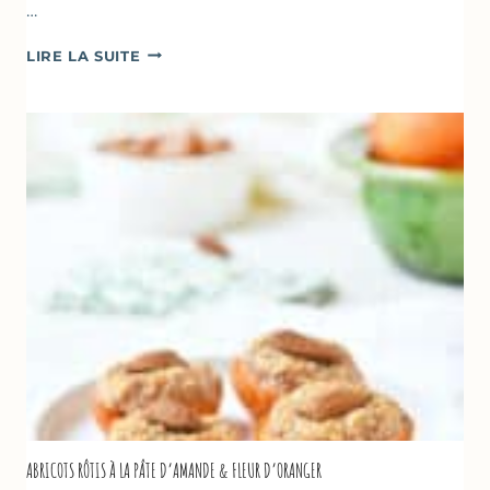
…
CAKE
LIRE LA SUITE
À
LA
COURGETTE,
HUILE
D’OLIVE
&
NOISETTES
–
CAKE
SUCRÉ
ABRICOTS RÔTIS À LA PÂTE D’AMANDE & FLEUR D’ORANGER