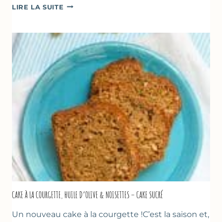
POÊLÉE
LIRE LA SUITE
DE
COURGETTES
&
TOMATES
AU
THYM
CAKE À LA COURGETTE, HUILE D’OLIVE & NOISETTES – CAKE SUCRÉ
Un nouveau cake à la courgette !C’est la saison et,