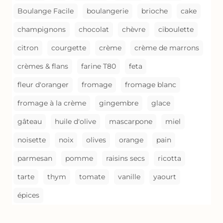
Boulange Facile
boulangerie
brioche
cake
champignons
chocolat
chèvre
ciboulette
citron
courgette
crème
crème de marrons
crèmes & flans
farine T80
feta
fleur d'oranger
fromage
fromage blanc
fromage à la crème
gingembre
glace
gâteau
huile d'olive
mascarpone
miel
noisette
noix
olives
orange
pain
parmesan
pomme
raisins secs
ricotta
tarte
thym
tomate
vanille
yaourt
épices