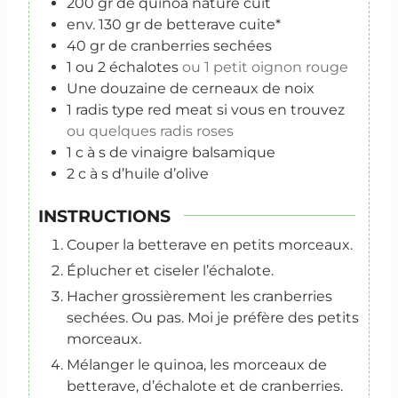
200
gr
de quinoa nature cuit
env. 130 gr de betterave cuite*
40
gr
de cranberries sechées
1
ou 2 échalotes
ou 1 petit oignon rouge
Une douzaine de cerneaux de noix
1
radis type red meat si vous en trouvez
ou quelques radis roses
1
c
à s de vinaigre balsamique
2
c
à s d’huile d’olive
INSTRUCTIONS
Couper la betterave en petits morceaux.
Éplucher et ciseler l’échalote.
Hacher grossièrement les cranberries
sechées. Ou pas. Moi je préfère des petits
morceaux.
Mélanger le quinoa, les morceaux de
betterave, d’échalote et de cranberries.