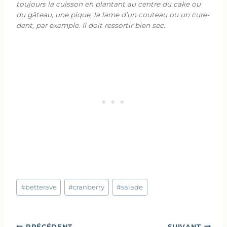
toujours la cuisson en plantant au centre du cake ou
du gâteau, une pique, la lame d’un couteau ou un cure-
dent, par exemple. Il doit ressortir bien sec.
Étiquettes
#
betterave
#
cranberry
#
salade
de
la
publication :
Navigation
PRÉCÉDENT
SUIVANT