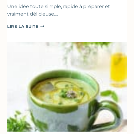
Une idée toute simple, rapide à préparer et
vraiment délicieuse….
ABRICOTS
LIRE LA SUITE
RÔTIS
À
LA
PÂTE
D’AMANDE
&
FLEUR
D’ORANGER