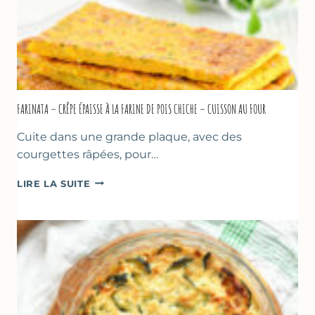
FARINATA – CRÊPE ÉPAISSE À LA FARINE DE POIS CHICHE – CUISSON AU FOUR
Cuite dans une grande plaque, avec des
courgettes râpées, pour…
FARINATA
LIRE LA SUITE
–
CRÊPE
ÉPAISSE
À
LA
FARINE
DE
POIS
CHICHE