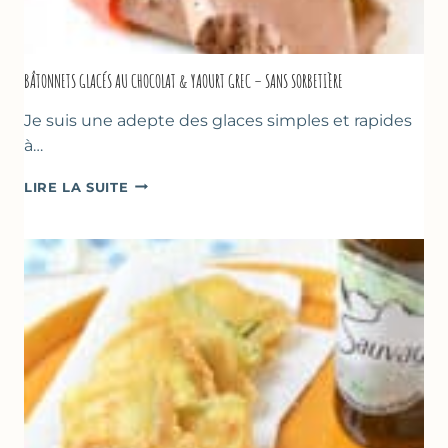
BÂTONNETS GLACÉS AU CHOCOLAT & YAOURT GREC – SANS SORBETIÈRE
Je suis une adepte des glaces simples et rapides
à…
BÂTONNETS
LIRE LA SUITE
GLACÉS
AU
CHOCOLAT
&
YAOURT
GREC
–
SANS
SORBETIÈRE