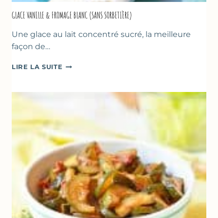
GLACE VANILLE & FROMAGE BLANC (SANS SORBETIÈRE)
Une glace au lait concentré sucré, la meilleure
façon de…
GLACE
LIRE LA SUITE
VANILLE
&
FROMAGE
BLANC
(SANS
SORBETIÈRE)