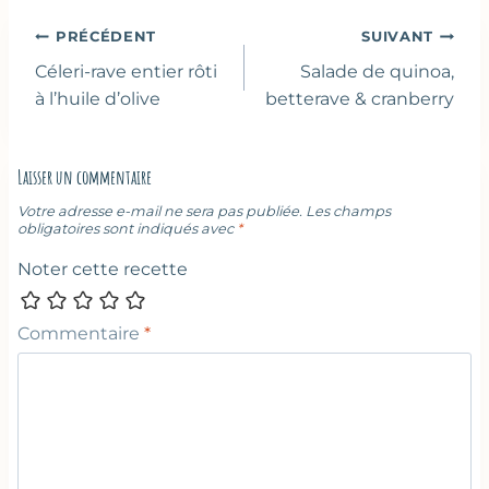
Navigation
PRÉCÉDENT
SUIVANT
de
Céleri-rave entier rôti
Salade de quinoa,
l’article
à l’huile d’olive
betterave & cranberry
Laisser un commentaire
Votre adresse e-mail ne sera pas publiée.
Les champs
obligatoires sont indiqués avec
*
Noter cette recette
Commentaire
*