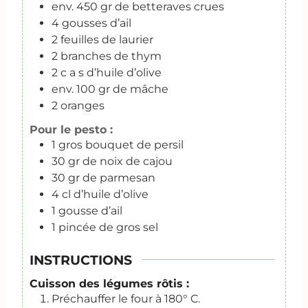
env. 450 gr de betteraves crues
4
gousses d’ail
2
feuilles de laurier
2
branches de thym
2
c
a s d’huile d’olive
env. 100 gr de mâche
2
oranges
Pour le pesto :
1
gros bouquet de persil
30
gr
de noix de cajou
30
gr
de parmesan
4
cl
d’huile d’olive
1
gousse d’ail
1
pincée de gros sel
INSTRUCTIONS
Cuisson des légumes rôtis :
Préchauffer le four à 180° C.