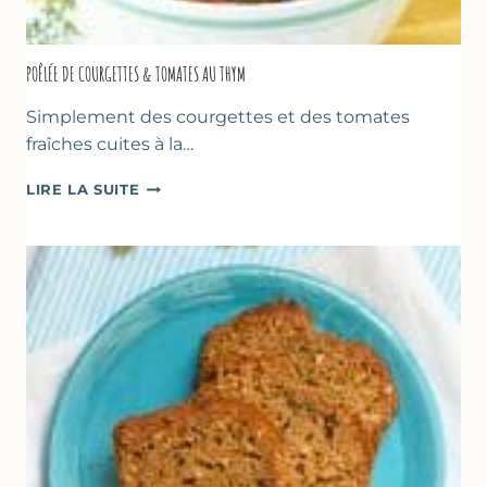
POÊLÉE DE COURGETTES & TOMATES AU THYM
Simplement des courgettes et des tomates
fraîches cuites à la…
POÊLÉE
LIRE LA SUITE
DE
COURGETTES
&
TOMATES
AU
THYM