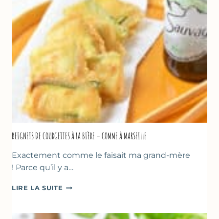
GREC
–
SANS
SORBETIÈRE
BEIGNETS DE COURGETTES À LA BIÈRE – COMME À MARSEILLE
Exactement comme le faisait ma grand-mère
! Parce qu’il y a…
BEIGNETS
LIRE LA SUITE
DE
COURGETTES
À