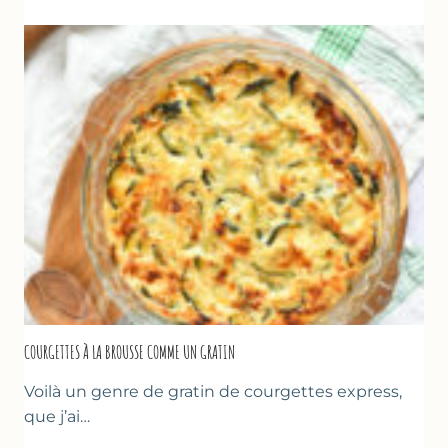
CRÊPE
ÉPAISSE
À
LA
FARINE
DE
POIS
CHICHE
–
CUISSON
AU
FOUR
COURGETTES À LA BROUSSE COMME UN GRATIN
Voilà un genre de gratin de courgettes express,
que j’ai…