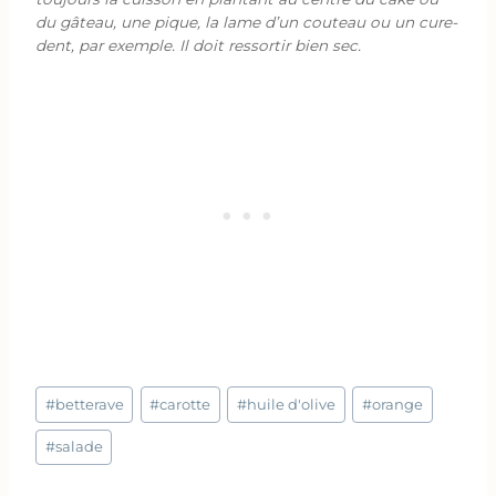
du gâteau, une pique, la lame d’un couteau ou un cure-
dent, par exemple. Il doit ressortir bien sec.
Étiquettes
#
betterave
#
carotte
#
huile d'olive
#
orange
de
la
#
salade
publication :