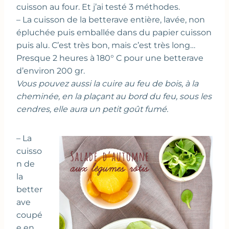
cuisson au four. Et j’ai testé 3 méthodes.
– La cuisson de la betterave entière, lavée, non
épluchée puis emballée dans du papier cuisson
puis alu. C’est très bon, mais c’est très long…
Presque 2 heures à 180° C pour une betterave
d’environ 200 gr.
Vous pouvez aussi la cuire au feu de bois, à la
cheminée, en la plaçant au bord du feu, sous les
cendres, elle aura un petit goût fumé.
– La
cuisso
n de
la
better
ave
coupé
e en