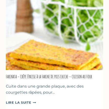
LA
BIÈRE
–
COMME
À
MARSEILLE
FARINATA – CRÊPE ÉPAISSE À LA FARINE DE POIS CHICHE – CUISSON AU FOUR
Cuite dans une grande plaque, avec des
courgettes râpées, pour…
FARINATA
LIRE LA SUITE
–