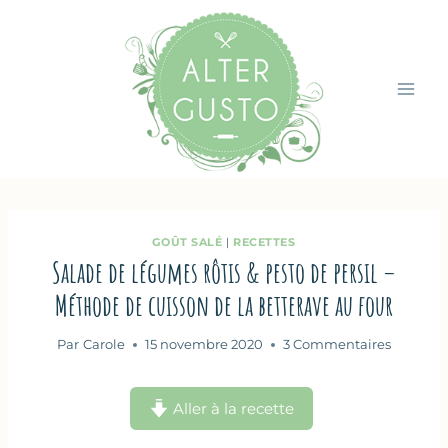
Aller
au
contenu
GOÛT SALÉ
|
RECETTES
Salade de légumes rôtis & pesto de persil –
Méthode de cuisson de la betterave au four
Par
Carole
15 novembre 2020
3 Commentaires
Aller à la recette