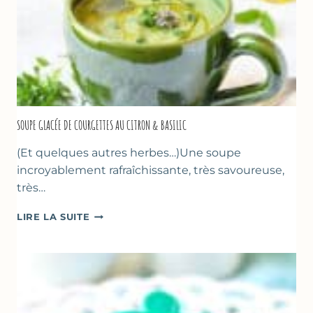
SOUPE GLACÉE DE COURGETTES AU CITRON & BASILIC
(Et quelques autres herbes…)Une soupe
incroyablement rafraîchissante, très savoureuse,
très…
SOUPE
LIRE LA SUITE
GLACÉE
DE
COURGETTES
AU
CITRON
&
BASILIC