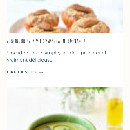
ABRICOTS RÔTIS À LA PÂTE D’AMANDE & FLEUR D’ORANGER
Une idée toute simple, rapide à préparer et
vraiment délicieuse….
ABRICOTS
LIRE LA SUITE
RÔTIS
À
LA
PÂTE
D’AMANDE
&
FLEUR
D’ORANGER