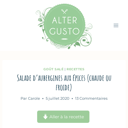
Aller
au
contenu
GOÛT SALÉ
|
RECETTES
Salade d’aubergines aux épices (chaude ou
froide)
Par
Carole
5 juillet 2020
13 Commentaires
Aller à la recette