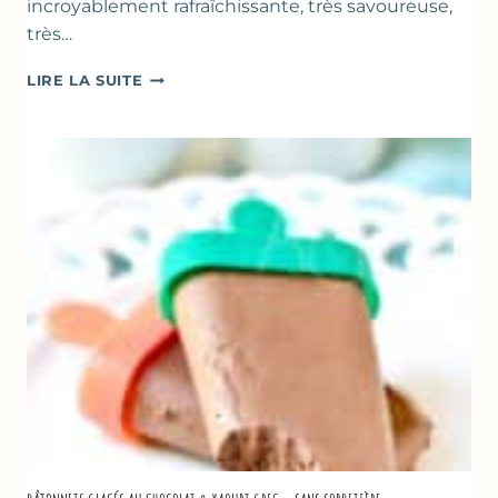
incroyablement rafraîchissante, très savoureuse,
très…
SOUPE
LIRE LA SUITE
GLACÉE
DE
COURGETTES
AU
CITRON
&
BASILIC