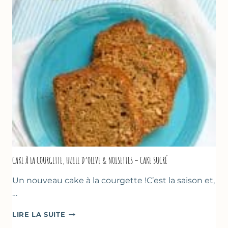
TOMATES
AU
THYM
CAKE À LA COURGETTE, HUILE D’OLIVE & NOISETTES – CAKE SUCRÉ
Un nouveau cake à la courgette !C’est la saison et,
…
CAKE
LIRE LA SUITE
À