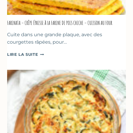
FARINATA – CRÊPE ÉPAISSE À LA FARINE DE POIS CHICHE – CUISSON AU FOUR
Cuite dans une grande plaque, avec des
courgettes râpées, pour…
FARINATA
LIRE LA SUITE
–
CRÊPE
ÉPAISSE
À
LA
FARINE
DE
POIS
CHICHE
–
CUISSON
AU
FOUR