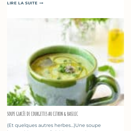
ABRICOTS
LIRE LA SUITE
RÔTIS
À
LA
PÂTE
D’AMANDE
&
FLEUR
D’ORANGER
SOUPE GLACÉE DE COURGETTES AU CITRON & BASILIC
(Et quelques autres herbes…)Une soupe