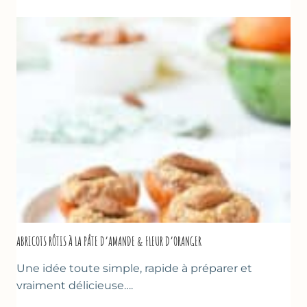
LA
COURGETTE,
HUILE
D’OLIVE
&
NOISETTES
–
CAKE
SUCRÉ
ABRICOTS RÔTIS À LA PÂTE D’AMANDE & FLEUR D’ORANGER
Une idée toute simple, rapide à préparer et
vraiment délicieuse….