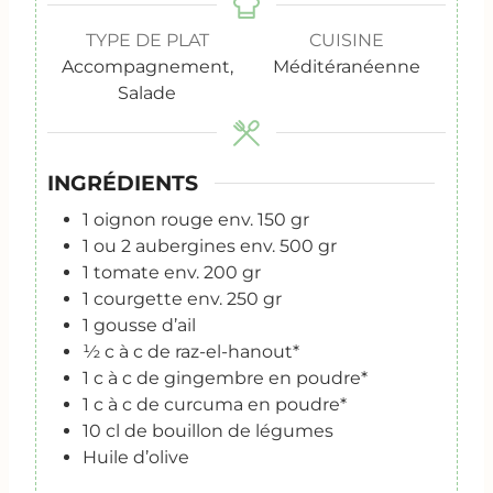
TYPE DE PLAT
CUISINE
Accompagnement,
Méditéranéenne
Salade
INGRÉDIENTS
1
oignon rouge env. 150 gr
1
ou 2 aubergines env. 500 gr
1
tomate env. 200 gr
1
courgette env. 250 gr
1
gousse d’ail
½
c
à c de raz-el-hanout*
1
c
à c de gingembre en poudre*
1
c
à c de curcuma en poudre*
10
cl
de bouillon de légumes
Huile d’olive