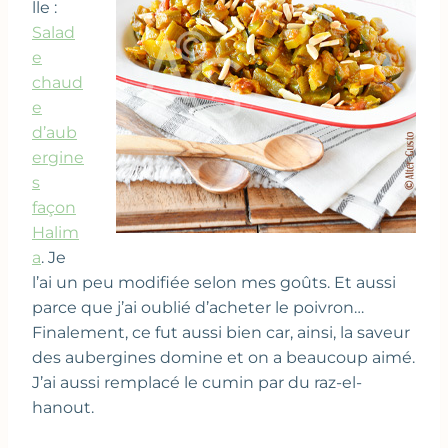
lle :
Salad
e
chaud
e
d’aub
ergine
s
façon
Halim
a
. Je
l’ai un peu modifiée selon mes goûts. Et aussi
parce que j’ai oublié d’acheter le poivron…
Finalement, ce fut aussi bien car, ainsi, la saveur
des aubergines domine et on a beaucoup aimé.
J’ai aussi remplacé le cumin par du raz-el-
hanout.