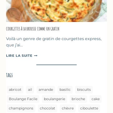
COURGETTES À LA BROUSSE COMME UN GRATIN
Voilà un genre de gratin de courgettes express,
que j’ai…
COURGETTES
LIRE LA SUITE
À
LA
BROUSSE
tags
COMME
UN
GRATIN
abricot
ail
amande
basilic
biscuits
Boulange Facile
boulangerie
brioche
cake
champignons
chocolat
chèvre
ciboulette