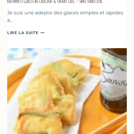
BÂTONNETS GLACÉS AU CHOCOLAT & YAOURT GREC – SANS SORBETIÈRE
Je suis une adepte des glaces simples et rapides
à…
BÂTONNETS
LIRE LA SUITE
GLACÉS
AU
CHOCOLAT
&
YAOURT
GREC
–
SANS
SORBETIÈRE