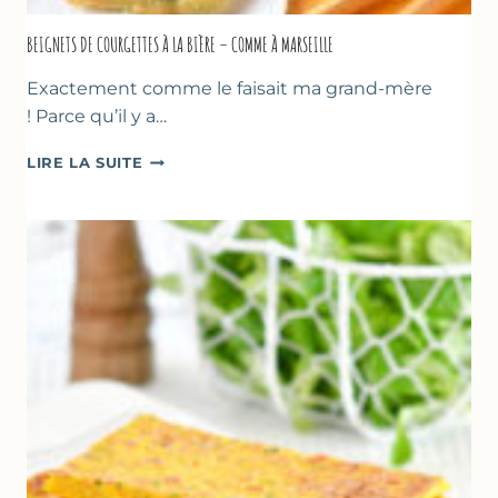
BEIGNETS DE COURGETTES À LA BIÈRE – COMME À MARSEILLE
Exactement comme le faisait ma grand-mère
! Parce qu’il y a…
BEIGNETS
LIRE LA SUITE
DE
COURGETTES
À
LA
BIÈRE
–
COMME
À
MARSEILLE