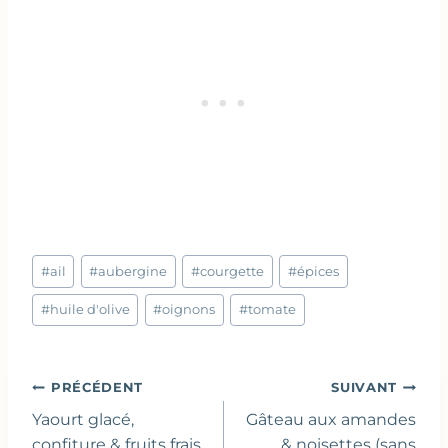
Étiquettes
#
ail
#
aubergine
#
courgette
#
épices
de
la
#
huile d'olive
#
oignons
#
tomate
publication :
Navigation
PRÉCÉDENT
SUIVANT
de
Yaourt glacé,
Gâteau aux amandes
confiture & fruits frais
& noisettes (sans