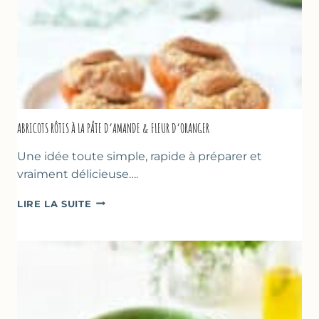
ABRICOTS RÔTIS À LA PÂTE D’AMANDE & FLEUR D’ORANGER
Une idée toute simple, rapide à préparer et
vraiment délicieuse….
ABRICOTS
LIRE LA SUITE
RÔTIS
À
LA
PÂTE
D’AMANDE
&
FLEUR
D’ORANGER