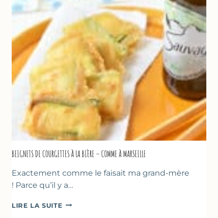
&
YAOURT
GREC
–
SANS
SORBETIÈRE
BEIGNETS DE COURGETTES À LA BIÈRE – COMME À MARSEILLE
Exactement comme le faisait ma grand-mère
! Parce qu’il y a…
BEIGNETS
LIRE LA SUITE
DE