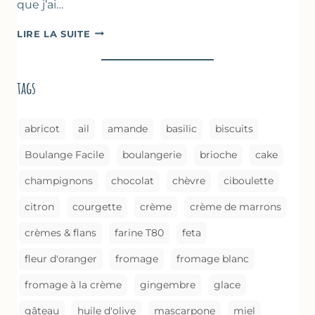
que j’ai…
COURGETTES
LIRE LA SUITE
À
LA
BROUSSE
tags
COMME
UN
GRATIN
abricot
ail
amande
basilic
biscuits
Boulange Facile
boulangerie
brioche
cake
champignons
chocolat
chèvre
ciboulette
citron
courgette
crème
crème de marrons
crèmes & flans
farine T80
feta
fleur d'oranger
fromage
fromage blanc
fromage à la crème
gingembre
glace
gâteau
huile d'olive
mascarpone
miel