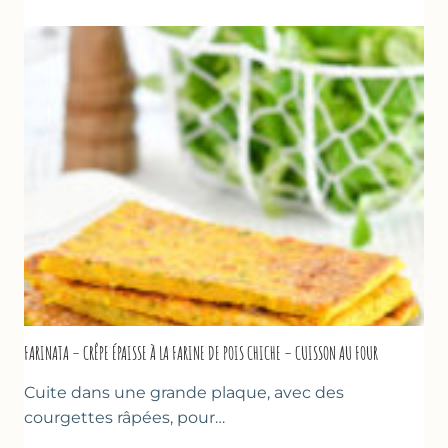
COURGETTES
À
LA
BIÈRE
–
COMME
À
MARSEILLE
FARINATA – CRÊPE ÉPAISSE À LA FARINE DE POIS CHICHE – CUISSON AU FOUR
Cuite dans une grande plaque, avec des
courgettes râpées, pour…