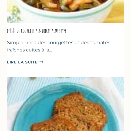
POÊLÉE DE COURGETTES & TOMATES AU THYM
Simplement des courgettes et des tomates
fraîches cuites à la…
POÊLÉE
LIRE LA SUITE
DE
COURGETTES
&
TOMATES
AU
THYM