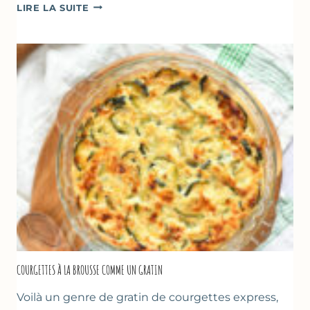
FARINATA
LIRE LA SUITE
–
CRÊPE
ÉPAISSE
À
LA
FARINE
DE
POIS
CHICHE
–
CUISSON
AU
FOUR
COURGETTES À LA BROUSSE COMME UN GRATIN
Voilà un genre de gratin de courgettes express,