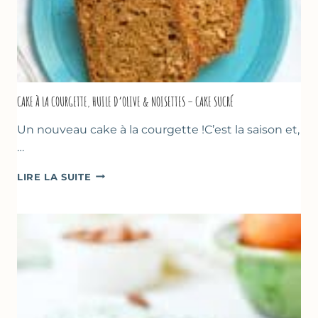
CAKE À LA COURGETTE, HUILE D’OLIVE & NOISETTES – CAKE SUCRÉ
Un nouveau cake à la courgette !C’est la saison et,
…
CAKE
LIRE LA SUITE
À
LA
COURGETTE,
HUILE
D’OLIVE
&
NOISETTES
–
CAKE
SUCRÉ