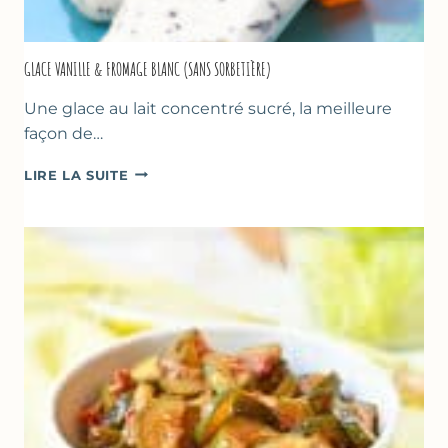
GLACE VANILLE & FROMAGE BLANC (SANS SORBETIÈRE)
Une glace au lait concentré sucré, la meilleure
façon de…
GLACE
LIRE LA SUITE
VANILLE
&
FROMAGE
BLANC
(SANS
SORBETIÈRE)