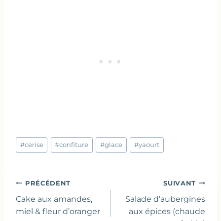
Étiquettes
#
cerise
#
confiture
#
glace
#
yaourt
de
la
publication :
Navigation
PRÉCÉDENT
SUIVANT
de
Cake aux amandes,
Salade d’aubergines
l’article
miel & fleur d’oranger
aux épices (chaude