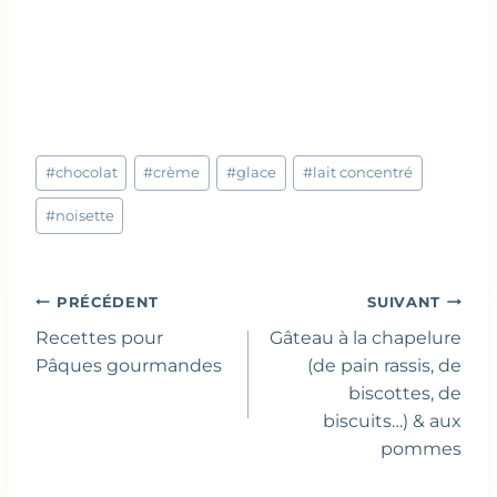
Étiquettes
#
chocolat
#
crème
#
glace
#
lait concentré
de
la
#
noisette
publication :
Navigation
PRÉCÉDENT
SUIVANT
de
Recettes pour
Gâteau à la chapelure
l’article
Pâques gourmandes
(de pain rassis, de
biscottes, de
biscuits…) & aux
pommes