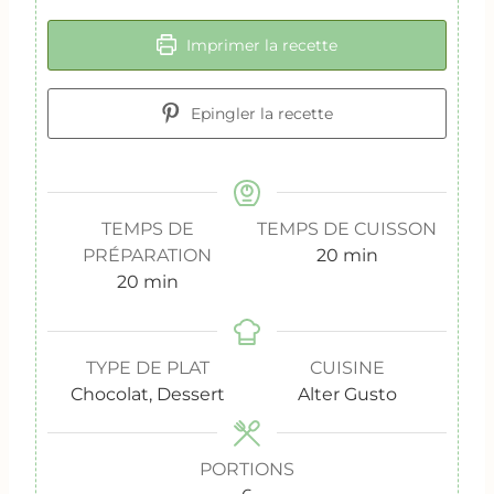
Imprimer la recette
Epingler la recette
TEMPS DE
TEMPS DE CUISSON
m
PRÉPARATION
20
min
m
i
20
min
i
n
n
u
u
t
TYPE DE PLAT
CUISINE
t
e
Chocolat, Dessert
Alter Gusto
e
s
s
PORTIONS