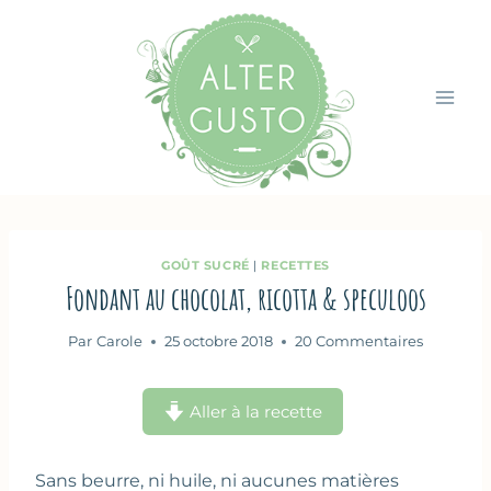
Aller
au
contenu
GOÛT SUCRÉ
|
RECETTES
Fondant au chocolat, ricotta & speculoos
Par
Carole
25 octobre 2018
20 Commentaires
Aller à la recette
Sans beurre, ni huile, ni aucunes matières