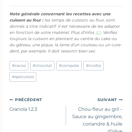
Note générale concernant les recettes avec une
cuisson au four :
les temps de cuisson, au four, sont
donnés à titre indicatif. Il est nécessaire de les adapter
en fonction de votre matériel. Plus d’infos
ICI
. Vérifiez
toujours la cuisson en plantant au centre du cake ou
du gâteau, une pique, la lame d’un couteau ou un cure-
dent, par exemple. Il doit ressortir bien sec.
Étiquettes
#
cacao
#
chocolat
#
compote
#
ricotta
de
la
#
spéculoos
publication :
Navigation
PRÉCÉDENT
SUIVANT
de
Granola 1.2.3
Chou-fleur au gril –
l’article
Sauce au gingembre,
coriandre & huile
d’olive