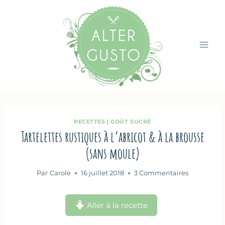
Aller
au
contenu
RECETTES
|
GOÛT SUCRÉ
Tartelettes rustiques à l’abricot & à la brousse
(sans moule)
Par
Carole
16 juillet 2018
3 Commentaires
Aller à la recette