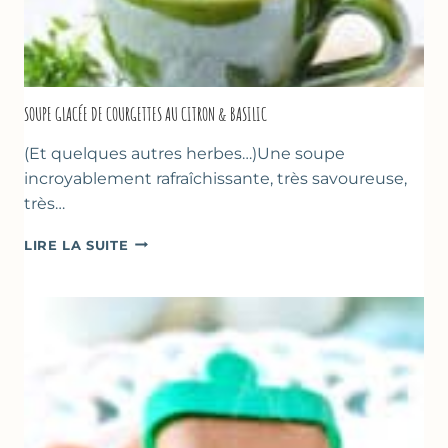
SOUPE GLACÉE DE COURGETTES AU CITRON & BASILIC
(Et quelques autres herbes…)Une soupe
incroyablement rafraîchissante, très savoureuse,
très…
SOUPE
LIRE LA SUITE
GLACÉE
DE
COURGETTES
AU
CITRON
&
BASILIC