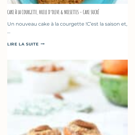
CAKE À LA COURGETTE, HUILE D’OLIVE & NOISETTES – CAKE SUCRÉ
Un nouveau cake à la courgette !C’est la saison et,
…
CAKE
LIRE LA SUITE
À
LA
COURGETTE,
HUILE
D’OLIVE
&
NOISETTES
–
CAKE
SUCRÉ