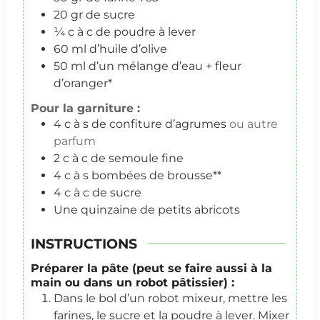
20
gr
de sucre
¼
c
à c de poudre à lever
60
ml
d’huile d’olive
50
ml
d’un mélange d’eau + fleur
d’oranger*
Pour la garniture :
4
c
à s de confiture d’agrumes
ou autre
parfum
2
c
à c de semoule fine
4
c
à s bombées de brousse**
4
c
à c de sucre
Une quinzaine de petits abricots
INSTRUCTIONS
Préparer la pâte (peut se faire aussi à la
main ou dans un robot pâtissier) :
Dans le bol d’un robot mixeur, mettre les
farines, le sucre et la poudre à lever. Mixer