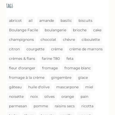
BROUSSE
tags
COMME
UN
GRATIN
abricot
ail
amande
basilic
biscuits
Boulange Facile
boulangerie
brioche
cake
champignons
chocolat
chèvre
ciboulette
citron
courgette
crème
crème de marrons
crèmes & flans
farine T80
feta
fleur d'oranger
fromage
fromage blanc
fromage à la crème
gingembre
glace
gâteau
huile d'olive
mascarpone
miel
noisette
noix
olives
orange
pain
parmesan
pomme
raisins secs
ricotta