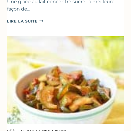
Une glace au lait concentré sucré, la meilleure
façon de…
GLACE
LIRE LA SUITE
VANILLE
&
FROMAGE
BLANC
(SANS
SORBETIÈRE)