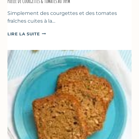
POÊLÉE DE COURGETTES & TOMATES AU THYM
Simplement des courgettes et des tomates
fraîches cuites à la…
POÊLÉE
LIRE LA SUITE
DE
COURGETTES
&
TOMATES
AU
THYM