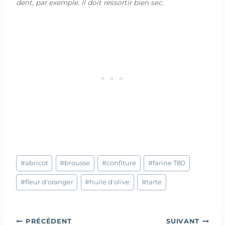
dent, par exemple. Il doit ressortir bien sec.
Étiquettes
#
abricot
#
brousse
#
confiture
#
farine T80
de
la
#
fleur d'oranger
#
huile d'olive
#
tarte
publication :
Navigation
PRÉCÉDENT
SUIVANT