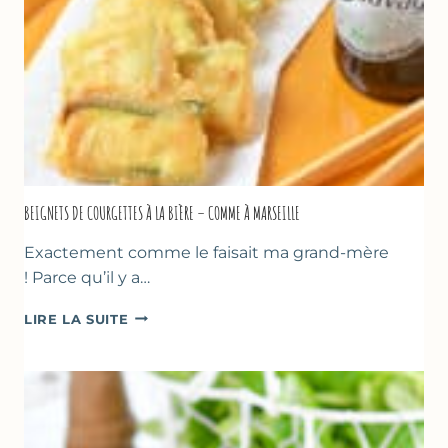
SORBETIÈRE
BEIGNETS DE COURGETTES À LA BIÈRE – COMME À MARSEILLE
Exactement comme le faisait ma grand-mère
! Parce qu’il y a…
BEIGNETS
LIRE LA SUITE
DE
COURGETTES
À
LA
BIÈRE
–