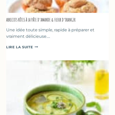
ABRICOTS RÔTIS À LA PÂTE D’AMANDE & FLEUR D’ORANGER
Une idée toute simple, rapide à préparer et
vraiment délicieuse….
ABRICOTS
LIRE LA SUITE
RÔTIS
À
LA
PÂTE
D’AMANDE
&
FLEUR
D’ORANGER