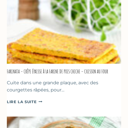
COMME
À
MARSEILLE
FARINATA – CRÊPE ÉPAISSE À LA FARINE DE POIS CHICHE – CUISSON AU FOUR
Cuite dans une grande plaque, avec des
courgettes râpées, pour…
FARINATA
LIRE LA SUITE
–
CRÊPE
ÉPAISSE
À