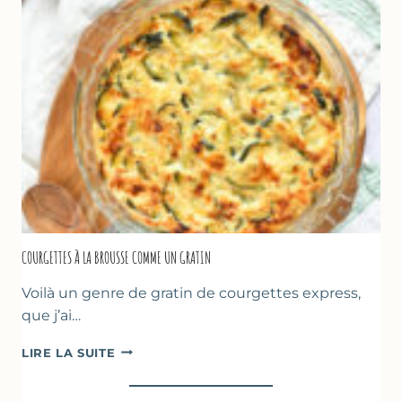
LA
FARINE
DE
POIS
CHICHE
–
CUISSON
AU
FOUR
COURGETTES À LA BROUSSE COMME UN GRATIN
Voilà un genre de gratin de courgettes express,
que j’ai…
COURGETTES
LIRE LA SUITE
À
LA