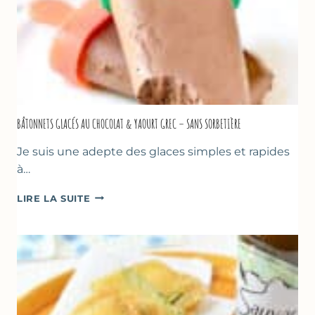
BÂTONNETS GLACÉS AU CHOCOLAT & YAOURT GREC – SANS SORBETIÈRE
Je suis une adepte des glaces simples et rapides
à…
BÂTONNETS
LIRE LA SUITE
GLACÉS
AU
CHOCOLAT
&
YAOURT
GREC
–
SANS