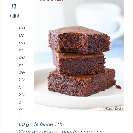
lait
ribot
Po
ur
un
m
ou
le
de
20
x
20
c
m
:
60 gr de farine T110
20 gr de cacao en poudre non sucré