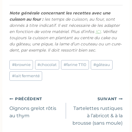
Note générale concernant les recettes avec une
cuisson au four :
les temps de cuisson, au four, sont
donnés à titre indicatif. Il est nécessaire de les adapter
en fonction de votre matériel. Plus d’infos
ICI
. Vérifiez
toujours la cuisson en plantant au centre du cake ou
du gâteau, une pique, la lame d’un couteau ou un cure-
dent, par exemple. Il doit ressortir bien sec.
Étiquettes
#
brownie
#
chocolat
#
farine T110
#
gâteau
de
la
#
lait fermenté
publication :
Navigation
PRÉCÉDENT
SUIVANT
de
Oignons grelot rôtis
Tartelettes rustiques
l’article
au thym
à l’abricot & à la
brousse (sans moule)