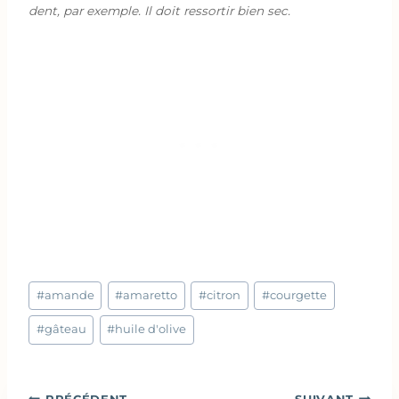
dent, par exemple. Il doit ressortir bien sec.
Étiquettes
#
amande
#
amaretto
#
citron
#
courgette
de
la
#
gâteau
#
huile d'olive
publication :