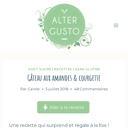
Aller
au
contenu
GOÛT SUCRÉ
|
RECETTES
|
SANS GLUTEN
Gâteau aux amandes & courgette
Par
Carole
5 juillet 2018
48 Commentaires
Aller à la recette
Une recette qui surprend et régale à la fois !