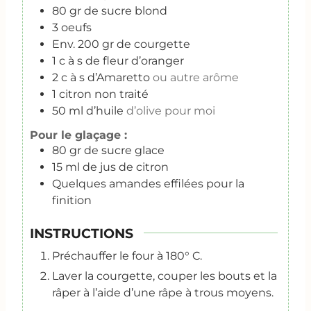
80
gr
de sucre blond
3
oeufs
Env. 200 gr de courgette
1
c
à s de fleur d’oranger
2
c
à s d’Amaretto
ou autre arôme
1
citron non traité
50
ml
d’huile
d’olive pour moi
Pour le glaçage :
80
gr
de sucre glace
15
ml
de jus de citron
Quelques amandes effilées pour la
finition
INSTRUCTIONS
Préchauffer le four à 180° C.
Laver la courgette, couper les bouts et la
râper à l’aide d’une râpe à trous moyens.