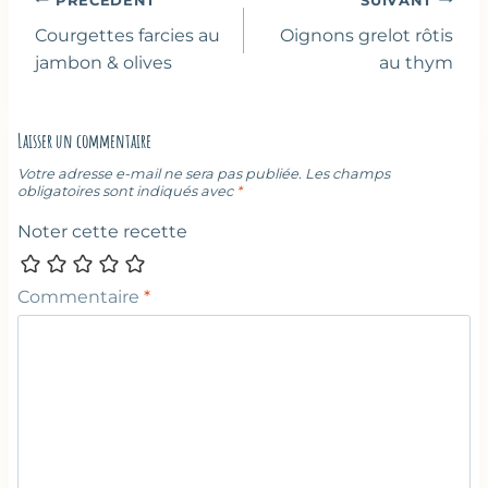
Navigation
PRÉCÉDENT
SUIVANT
de
Courgettes farcies au
Oignons grelot rôtis
l’article
jambon & olives
au thym
Laisser un commentaire
Votre adresse e-mail ne sera pas publiée.
Les champs
obligatoires sont indiqués avec
*
Noter cette recette
Commentaire
*