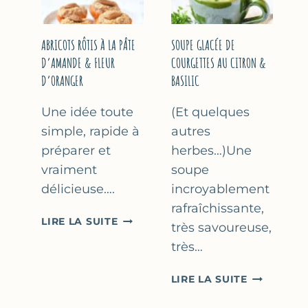
&
THYM
NOISETTES
–
ABRICOTS RÔTIS À LA PÂTE
SOUPE GLACÉE DE
CAKE
D’AMANDE & FLEUR
COURGETTES AU CITRON &
SUCRÉ
D’ORANGER
BASILIC
Une idée toute
(Et quelques
simple, rapide à
autres
préparer et
herbes…)Une
vraiment
soupe
délicieuse….
incroyablement
rafraîchissante,
ABRICOTS
LIRE LA SUITE
très savoureuse,
RÔTIS
très…
À
LA
SOUPE
LIRE LA SUITE
PÂTE
GLACÉE
D’AMANDE
DE