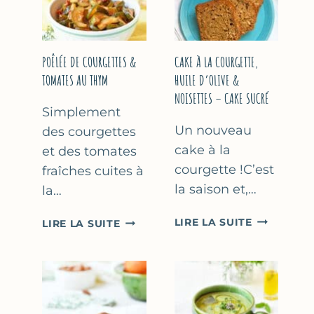
COURGETTE…
(SANS
SORBETIÈR
POÊLÉE DE COURGETTES &
CAKE À LA COURGETTE,
TOMATES AU THYM
HUILE D’OLIVE &
NOISETTES – CAKE SUCRÉ
Simplement
Un nouveau
des courgettes
cake à la
et des tomates
courgette !C’est
fraîches cuites à
la saison et,…
la…
CAKE
POÊLÉE
LIRE LA SUITE
LIRE LA SUITE
À
DE
LA
COURGETTES
COURGETT
&
HUILE
TOMATES
D’OLIVE
AU