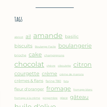
BROUSSE
–
COMME
CRÊPE
UN
ÉPAISSE
tags
GRATIN
À
LA
FARINE
amande
DE
ail
basilic
abricot
POIS
boulangerie
biscuits
CHICHE
Boulange Facile
–
cake
brioche
champignons
CUISSON
chocolat
AU
citron
chèvre
ciboulette
FOUR
courgette
crème
crème de marrons
crèmes & flans
farine T80
feta
fromage
fleur d'oranger
fromage blanc
gâteau
glace
fromage à la crème
gingembre
huile d'olive