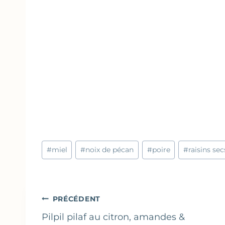
Étiquettes
#
miel
#
noix de pécan
#
poire
#
raisins sec
de
la
publication :
Navigation
PRÉCÉDENT
de
Pilpil pilaf au citron, amandes &