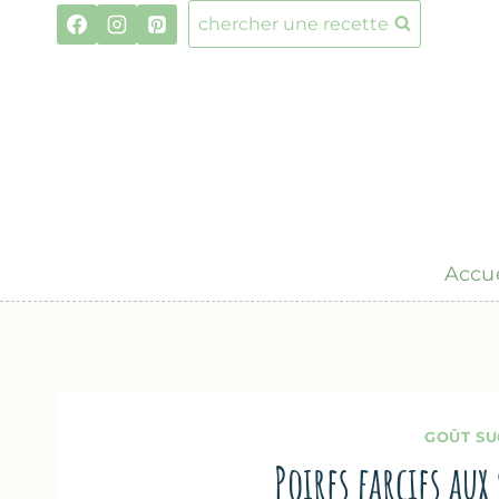
Aller
chercher une recette
au
contenu
Accue
GOÛT SU
Poires farcies aux