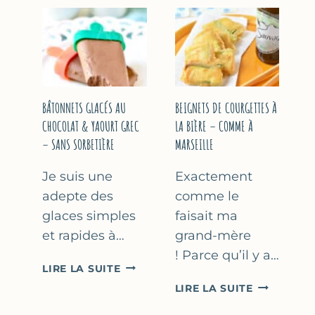
&
COURGETT
FLEUR
AU
D’ORANGER
CITRON
&
BASILIC
BÂTONNETS GLACÉS AU
BEIGNETS DE COURGETTES À
CHOCOLAT & YAOURT GREC
LA BIÈRE – COMME À
– SANS SORBETIÈRE
MARSEILLE
Je suis une
Exactement
adepte des
comme le
glaces simples
faisait ma
et rapides à…
grand-mère
! Parce qu’il y a…
BÂTONNETS
LIRE LA SUITE
GLACÉS
BEIGNETS
LIRE LA SUITE
AU
DE
CHOCOLAT