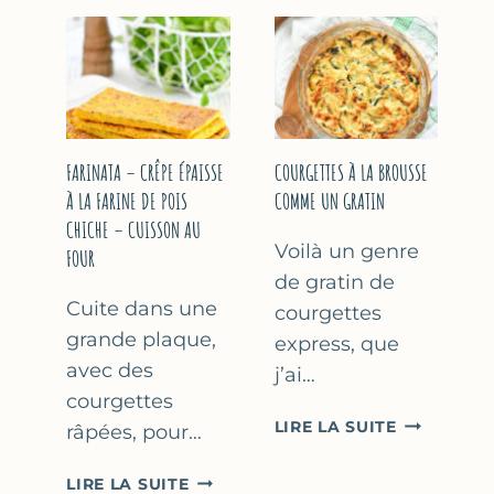
COURGETT
&
À
YAOURT
LA
GREC
BIÈRE
–
–
SANS
COMME
SORBETIÈRE
À
FARINATA – CRÊPE ÉPAISSE
COURGETTES À LA BROUSSE
MARSEILLE
À LA FARINE DE POIS
COMME UN GRATIN
CHICHE – CUISSON AU
Voilà un genre
FOUR
de gratin de
Cuite dans une
courgettes
grande plaque,
express, que
avec des
j’ai…
courgettes
COURGETT
LIRE LA SUITE
râpées, pour…
À
LA
FARINATA
LIRE LA SUITE