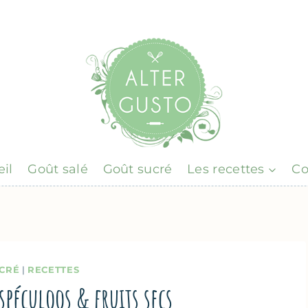
il
Goût salé
Goût sucré
Les recettes
Co
CRÉ
|
RECETTES
 spéculoos & fruits secs