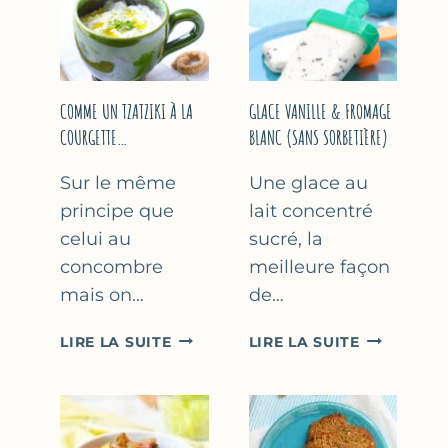
COMME UN TZATZIKI À LA
GLACE VANILLE & FROMAGE
COURGETTE…
BLANC (SANS SORBETIÈRE)
Sur le même
Une glace au
principe que
lait concentré
celui au
sucré, la
concombre
meilleure façon
mais on…
de…
COMME
GLACE
LIRE LA SUITE
LIRE LA SUITE
UN
VANILLE
TZATZIKI
&
À
FROMAGE
LA
BLANC