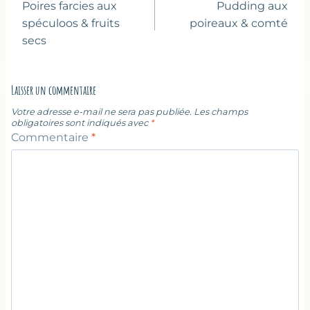
de
Poires farcies aux
Pudding aux
l’article
spéculoos & fruits
poireaux & comté
secs
Laisser un commentaire
Votre adresse e-mail ne sera pas publiée.
Les champs
obligatoires sont indiqués avec
*
Commentaire
*