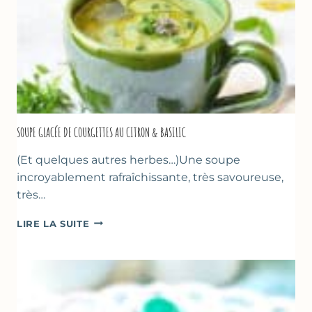
SOUPE GLACÉE DE COURGETTES AU CITRON & BASILIC
(Et quelques autres herbes…)Une soupe
incroyablement rafraîchissante, très savoureuse,
très…
SOUPE
LIRE LA SUITE
GLACÉE
DE
COURGETTES
AU
CITRON
&