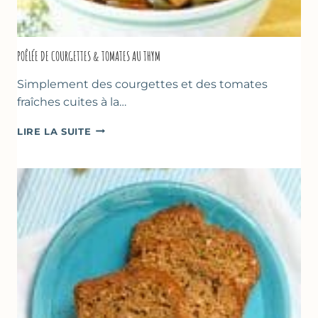
POÊLÉE DE COURGETTES & TOMATES AU THYM
Simplement des courgettes et des tomates
fraîches cuites à la…
POÊLÉE
LIRE LA SUITE
DE
COURGETTES
&
TOMATES
AU
THYM