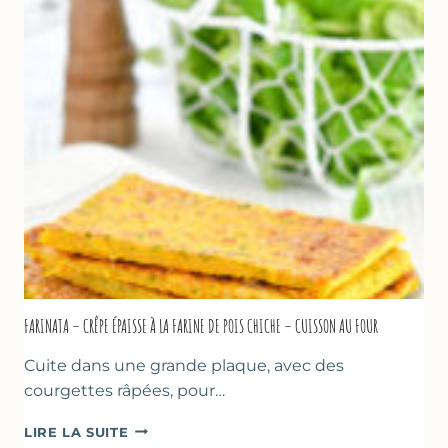
À
LA
BIÈRE
–
COMME
À
MARSEILLE
FARINATA – CRÊPE ÉPAISSE À LA FARINE DE POIS CHICHE – CUISSON AU FOUR
Cuite dans une grande plaque, avec des
courgettes râpées, pour…
FARINATA
LIRE LA SUITE
–