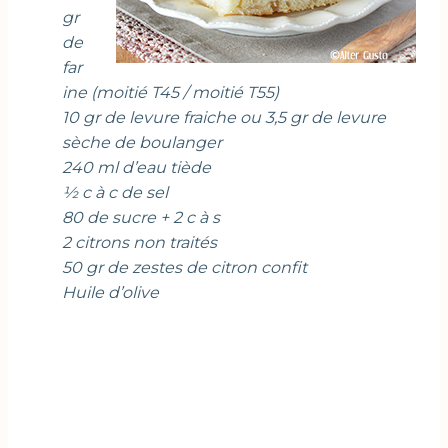
gr
de
far
ine (moitié T45 / moitié T55)
10 gr de levure fraiche ou 3,5 gr de levure
sèche de boulanger
240 ml d’eau tiède
½ c à c de sel
80 de sucre + 2 c à s
2 citrons non traités
50 gr de zestes de citron confit
Huile d’olive