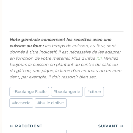
Note générale concernant les recettes avec une
cuisson au four :
les temps de cuisson, au four, sont
donnés à titre indicatif. Il est nécessaire de les adapter
en fonction de votre matériel. Plus d’infos
ICI
. Vérifiez
toujours la cuisson en plantant au centre du cake ou
du gâteau, une pique, la lame d’un couteau ou un cure-
dent, par exemple. Il doit ressortir bien sec.
Étiquettes
#
Boulange Facile
#
boulangerie
#
citron
de
la
#
focaccia
#
huile d'olive
publication :
Navigation
PRÉCÉDENT
SUIVANT