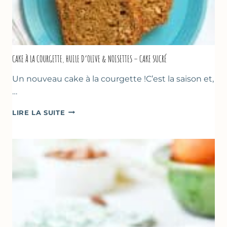
CAKE À LA COURGETTE, HUILE D’OLIVE & NOISETTES – CAKE SUCRÉ
Un nouveau cake à la courgette !C’est la saison et,
…
CAKE
LIRE LA SUITE
À
LA
COURGETTE,
HUILE
D’OLIVE
&
NOISETTES
–
CAKE
SUCRÉ