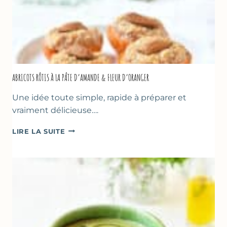
ABRICOTS RÔTIS À LA PÂTE D’AMANDE & FLEUR D’ORANGER
Une idée toute simple, rapide à préparer et
vraiment délicieuse….
ABRICOTS
LIRE LA SUITE
RÔTIS
À
LA
PÂTE
D’AMANDE
&
FLEUR
D’ORANGER