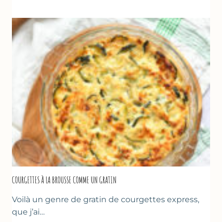
CRÊPE
ÉPAISSE
À
LA
FARINE
DE
POIS
CHICHE
–
CUISSON
AU
FOUR
COURGETTES À LA BROUSSE COMME UN GRATIN
Voilà un genre de gratin de courgettes express,
que j’ai…