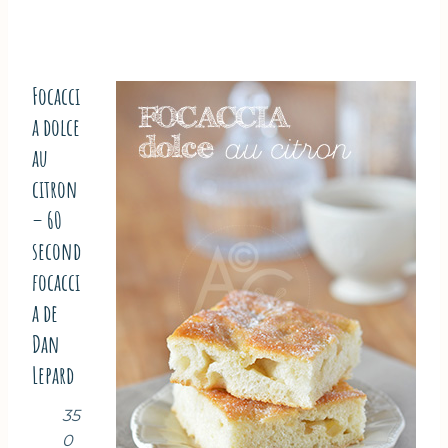
Focacci
a dolce
au
citron
– 60
second
focacci
a de
Dan
Lepard
35
0