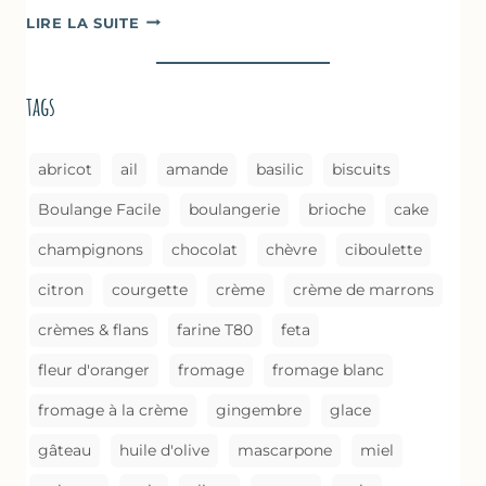
COURGETTES
LIRE LA SUITE
À
LA
BROUSSE
tags
COMME
UN
GRATIN
abricot
ail
amande
basilic
biscuits
Boulange Facile
boulangerie
brioche
cake
champignons
chocolat
chèvre
ciboulette
citron
courgette
crème
crème de marrons
crèmes & flans
farine T80
feta
fleur d'oranger
fromage
fromage blanc
fromage à la crème
gingembre
glace
gâteau
huile d'olive
mascarpone
miel