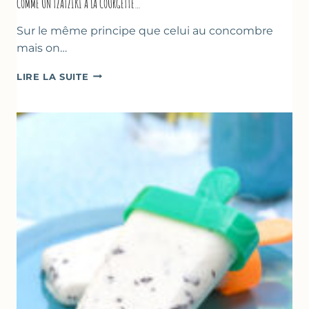
COMME UN TZATZIKI À LA COURGETTE…
Sur le même principe que celui au concombre
mais on…
COMME
LIRE LA SUITE
UN
TZATZIKI
À
LA
COURGETTE…