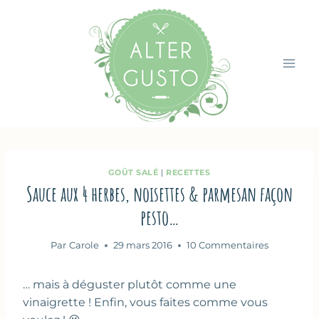
Aller
au
contenu
GOÛT SALÉ
|
RECETTES
Sauce aux 4 herbes, noisettes & parmesan façon
pesto…
Par
Carole
29 mars 2016
10 Commentaires
… mais à déguster plutôt comme une
vinaigrette ! Enfin, vous faites comme vous