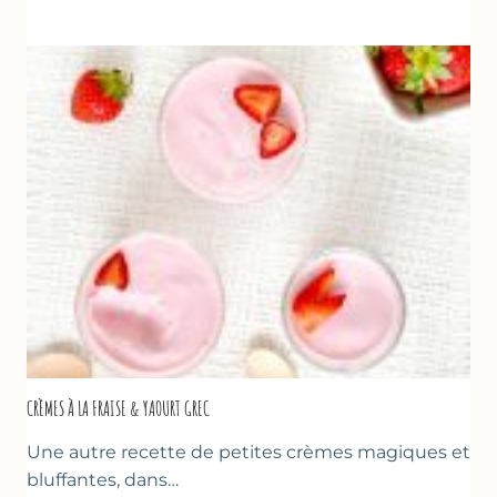
AUX
FRAISES
POUR
LA
FÊTE
DES
MÈRES
ET
DES
PÈRES
CRÈMES À LA FRAISE & YAOURT GREC
Une autre recette de petites crèmes magiques et
bluffantes, dans…