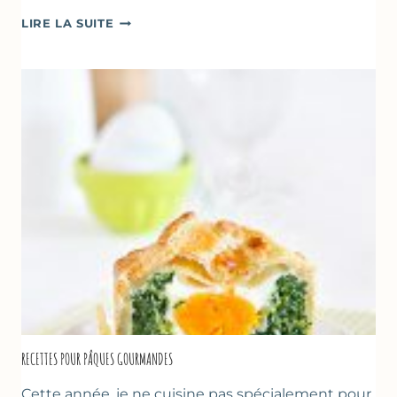
CRÈMES
LIRE LA SUITE
À
LA
FRAISE
&
YAOURT
GREC
RECETTES POUR PÂQUES GOURMANDES
Cette année, je ne cuisine pas spécialement pour