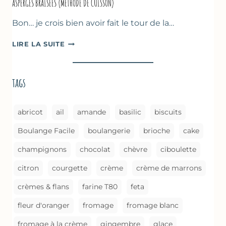
ASPERGES BRAISÉES (MÉTHODE DE CUISSON)
Bon… je crois bien avoir fait le tour de la…
ASPERGES
LIRE LA SUITE
BRAISÉES
(MÉTHODE
DE
tags
CUISSON)
abricot
ail
amande
basilic
biscuits
Boulange Facile
boulangerie
brioche
cake
champignons
chocolat
chèvre
ciboulette
citron
courgette
crème
crème de marrons
crèmes & flans
farine T80
feta
fleur d'oranger
fromage
fromage blanc
fromage à la crème
gingembre
glace