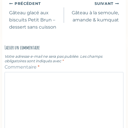
Navigation
PRÉCÉDENT
SUIVANT
de
Gâteau glacé aux
Gâteau à la semoule,
l’article
biscuits Petit Brun –
amande & kumquat
dessert sans cuisson
Laisser un commentaire
Votre adresse e-mail ne sera pas publiée.
Les champs
obligatoires sont indiqués avec
*
Commentaire
*