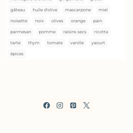
gâteau
huile d'olive
mascarpone
miel
noisette
noix
olives
orange
pain
parmesan
pomme
raisins secs
ricotta
tarte
thym
tomate
vanille
yaourt
épices