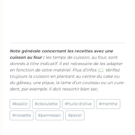
Note générale concernant les recettes avec une
cuisson au four :
les temps de cuisson, au four, sont
donnés à titre indicatif. Il est nécessaire de les adapter
en fonction de votre matériel. Plus d’infos
ICI
. Vérifiez
toujours la cuisson en plantant au centre du cake ou
du gâteau, une pique, la lame d’un couteau ou un cure-
dent, par exemple. Il doit ressortir bien sec.
Étiquettes
#
basilic
#
ciboulette
#
huile d'olive
#
menthe
de
la
#
noisette
#
parmesan
#
persil
publication :