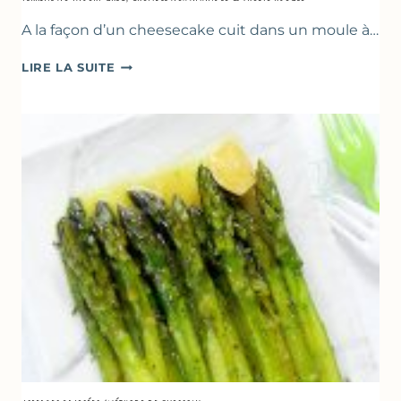
A la façon d’un cheesecake cuit dans un moule à…
TERRINE
LIRE LA SUITE
AU
YAOURT
GREC,
CRUMBLE
AUX
AMANDES
&
FRUITS
ROUGES