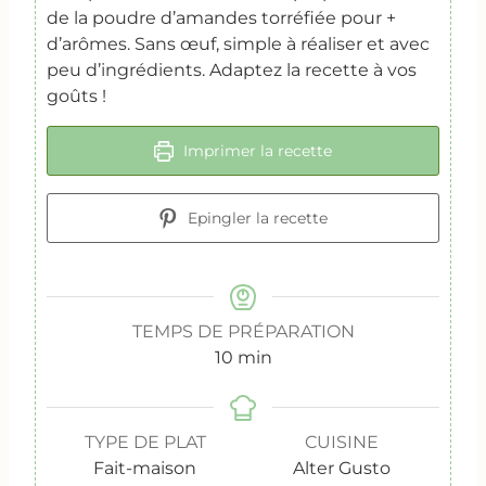
de la poudre d’amandes torréfiée pour +
d’arômes. Sans œuf, simple à réaliser et avec
peu d’ingrédients. Adaptez la recette à vos
goûts !
Imprimer la recette
Epingler la recette
TEMPS DE PRÉPARATION
m
10
min
i
n
u
TYPE DE PLAT
CUISINE
t
Fait-maison
Alter Gusto