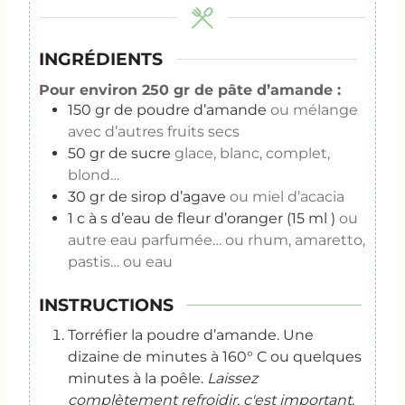
e
s
INGRÉDIENTS
Pour environ 250 gr de pâte d’amande :
150
gr
de poudre d’amande
ou mélange
avec d’autres fruits secs
50
gr
de sucre
glace, blanc, complet,
blond…
30
gr
de sirop d’agave
ou miel d’acacia
1
c à s
d’eau de fleur d’oranger (15 ml )
ou
autre eau parfumée… ou rhum, amaretto,
pastis… ou eau
INSTRUCTIONS
Torréfier la poudre d’amande. Une
dizaine de minutes à 160° C ou quelques
minutes à la poêle.
Laissez
complètement refroidir, c'est important.