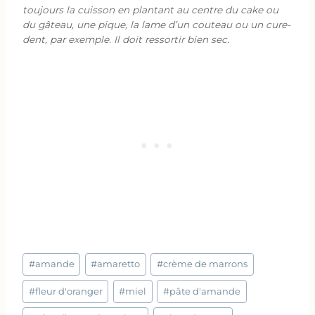
toujours la cuisson en plantant au centre du cake ou
du gâteau, une pique, la lame d’un couteau ou un cure-
dent, par exemple. Il doit ressortir bien sec.
Étiquettes
#
amande
#
amaretto
#
crème de marrons
de
la
#
fleur d'oranger
#
miel
#
pâte d'amande
publication :