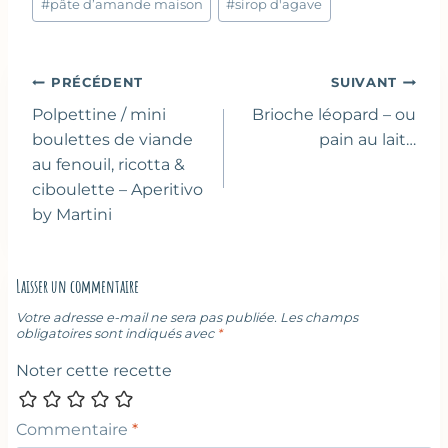
#
pâte d’amande maison
#
sirop d'agave
Navigation
PRÉCÉDENT
SUIVANT
de
Polpettine / mini
Brioche léopard – ou
l’article
boulettes de viande
pain au lait…
au fenouil, ricotta &
ciboulette – Aperitivo
by Martini
Laisser un commentaire
Votre adresse e-mail ne sera pas publiée.
Les champs
obligatoires sont indiqués avec
*
Noter cette recette
Commentaire
*