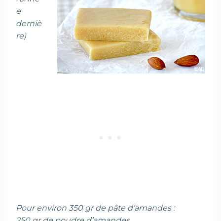
e
derniè
re)
Pour environ 350 gr de pâte d’amandes :
250 gr de poudre d’amandes