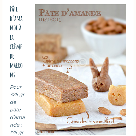
Pâte
d’ama
nde à
la
crème
de
marro
ns
Pour
325 gr
de
pâte
d’ama
nde :
175 gr