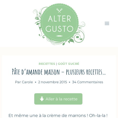
Aller
au
contenu
RECETTES
|
GOÛT SUCRÉ
Pâte d’amande maison – plusieurs recettes…
Par
Carole
2 novembre 2015
34 Commentaires
Aller à la recette
Et même une à la crème de marrons ! Oh-la-la !