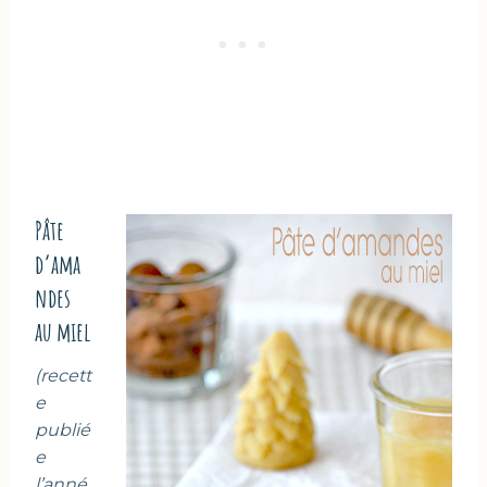
Pâte
d’ama
ndes
au miel
(recett
e
publié
e
l’anné