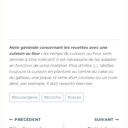
Note générale concernant les recettes avec une
cuisson au four :
les temps de cuisson, au four, sont
donnés à titre indicatif. Il est nécessaire de les adapter
en fonction de votre matériel. Plus d’infos
ICI
. Vérifiez
toujours la cuisson en plantant au centre du cake ou
du gâteau, une pique, la lame d’un couteau ou un cure-
dent, par exemple. Il doit ressortir bien sec.
Étiquettes
#
boulangerie
#
brioche
#
cacao
de
la
publication :
Navigation
PRÉCÉDENT
SUIVANT