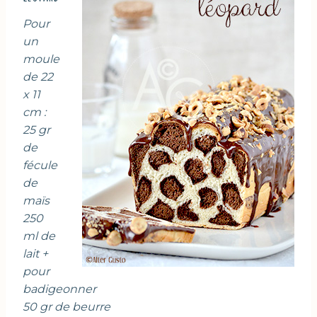
Pour
un
moule
de 22
x 11
cm :
25 gr
de
fécule
de
maïs
250
ml de
lait +
pour
badigeonner
50 gr de beurre