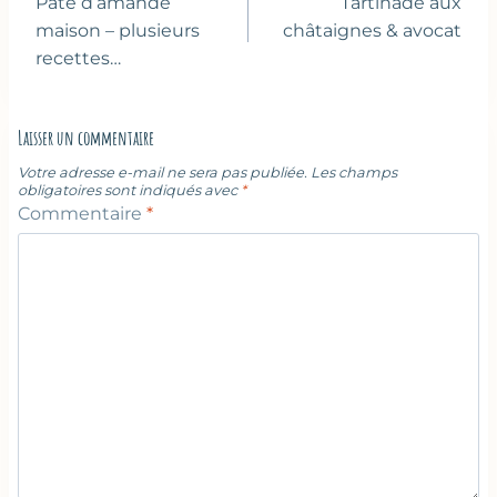
de
Pâte d’amande
Tartinade aux
l’article
maison – plusieurs
châtaignes & avocat
recettes…
Laisser un commentaire
Votre adresse e-mail ne sera pas publiée.
Les champs
obligatoires sont indiqués avec
*
Commentaire
*