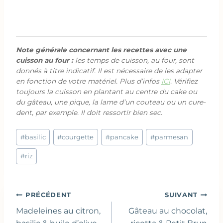
Note générale concernant les recettes avec une
cuisson au four :
les temps de cuisson, au four, sont
donnés à titre indicatif. Il est nécessaire de les adapter
en fonction de votre matériel. Plus d’infos
ICI
. Vérifiez
toujours la cuisson en plantant au centre du cake ou
du gâteau, une pique, la lame d’un couteau ou un cure-
dent, par exemple. Il doit ressortir bien sec.
Étiquettes
#
basilic
#
courgette
#
pancake
#
parmesan
de
la
#
riz
publication :
Navigation
PRÉCÉDENT
SUIVANT
de
Madeleines au citron,
Gâteau au chocolat,