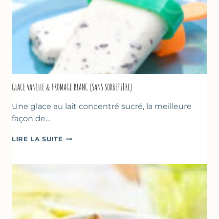
GLACE VANILLE & FROMAGE BLANC (SANS SORBETIÈRE)
Une glace au lait concentré sucré, la meilleure
façon de…
GLACE
LIRE LA SUITE
VANILLE
&
FROMAGE
BLANC
(SANS
SORBETIÈRE)