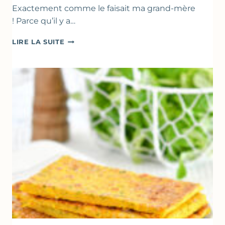
Exactement comme le faisait ma grand-mère
! Parce qu’il y a…
BEIGNETS
LIRE LA SUITE
DE
COURGETTES
À
LA
BIÈRE
–
COMME
À
MARSEILLE