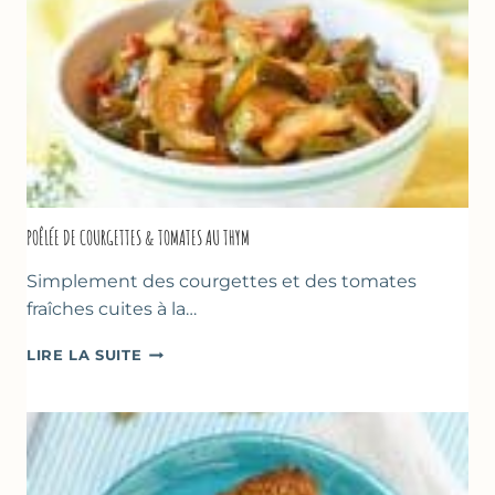
POÊLÉE DE COURGETTES & TOMATES AU THYM
Simplement des courgettes et des tomates
fraîches cuites à la…
POÊLÉE
LIRE LA SUITE
DE
COURGETTES
&
TOMATES
AU
THYM