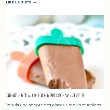
SOUPE
LIRE LA SUITE
GLACÉE
DE
COURGETTES
AU
CITRON
&
BASILIC
BÂTONNETS GLACÉS AU CHOCOLAT & YAOURT GREC – SANS SORBETIÈRE
Je suis une adepte des glaces simples et rapides