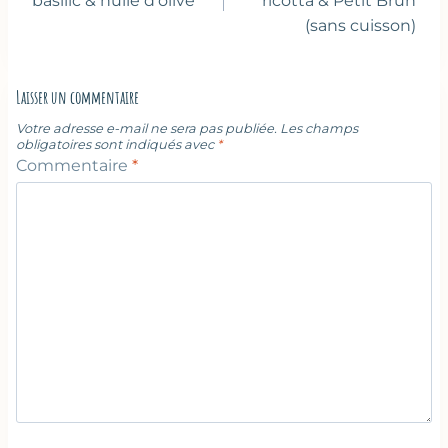
l’article
basilic & huile d’olive
ricotta & Petit Brun
(sans cuisson)
Laisser un commentaire
Votre adresse e-mail ne sera pas publiée.
Les champs
obligatoires sont indiqués avec
*
Commentaire
*