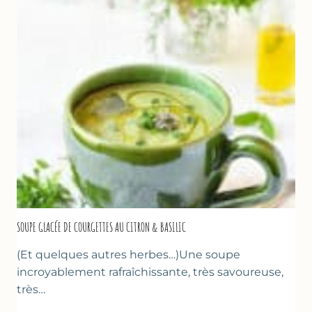
LA
PÂTE
D’AMANDE
&
FLEUR
D’ORANGER
SOUPE GLACÉE DE COURGETTES AU CITRON & BASILIC
(Et quelques autres herbes…)Une soupe
incroyablement rafraîchissante, très savoureuse,
très…