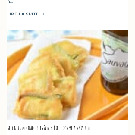
à…
BÂTONNETS
LIRE LA SUITE
GLACÉS
AU
CHOCOLAT
&
YAOURT
GREC
–
SANS
SORBETIÈRE
BEIGNETS DE COURGETTES À LA BIÈRE – COMME À MARSEILLE