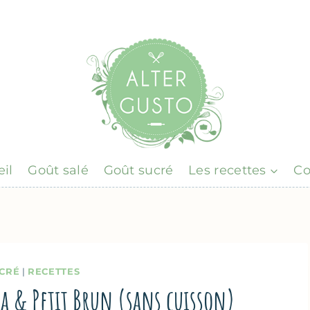
il
Goût salé
Goût sucré
Les recettes
Co
CRÉ
|
RECETTES
ta & Petit Brun (sans cuisson)