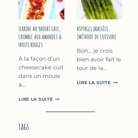
YAOURT
GREC
TERRINE AU YAOURT GREC,
ASPERGES BRAISÉES
CRUMBLE AUX AMANDES &
(MÉTHODE DE CUISSON)
FRUITS ROUGES
Bon… je crois
A la façon d’un
bien avoir fait le
cheesecake cuit
tour de la…
dans un moule
ASPERGES
LIRE LA SUITE
à…
BRAISÉES
(MÉTHODE
TERRINE
LIRE LA SUITE
DE
AU
CUISSON)
YAOURT
GREC,
tags
CRUMBLE
AUX