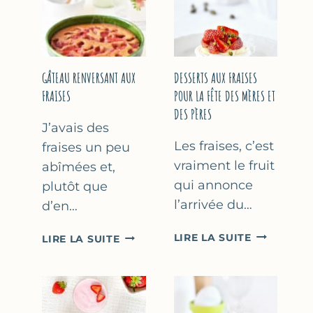
GÂTEAU RENVERSANT AUX
DESSERTS AUX FRAISES
FRAISES
POUR LA FÊTE DES MÈRES ET
DES PÈRES
J’avais des
Les fraises, c’est
fraises un peu
vraiment le fruit
abîmées et,
qui annonce
plutôt que
l’arrivée du…
d’en…
DESSERTS
GÂTEAU
LIRE LA SUITE
LIRE LA SUITE
AUX
RENVERSANT
FRAISES
AUX
POUR
FRAISES
LA