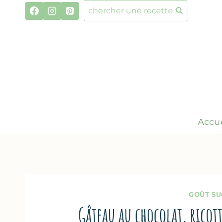
Aller
chercher une recette
au
contenu
Accue
GOÛT SU
Gâteau au chocolat, ricot