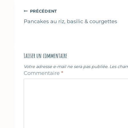
publication :
Navigation
PRÉCÉDENT
de
Pancakes au riz, basilic & courgettes
l’article
Laisser un commentaire
Votre adresse e-mail ne sera pas publiée.
Les cham
Commentaire
*