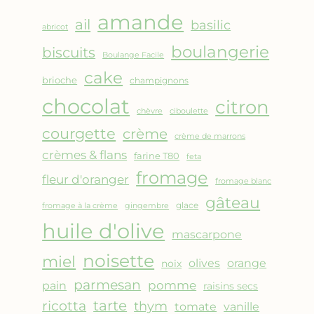
AMANDES
amande
&
ail
basilic
abricot
FRUITS
boulangerie
biscuits
ROUGES
Boulange Facile
cake
brioche
champignons
chocolat
citron
chèvre
ciboulette
courgette
crème
crème de marrons
crèmes & flans
farine T80
feta
fromage
fleur d'oranger
fromage blanc
gâteau
glace
fromage à la crème
gingembre
huile d'olive
mascarpone
noisette
miel
olives
orange
noix
parmesan
pomme
pain
raisins secs
ricotta
tarte
thym
vanille
tomate