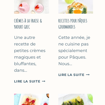
FÊTE
DES
MÈRES
ET
CRÈMES À LA FRAISE &
RECETTES POUR PÂQUES
DES
YAOURT GREC
GOURMANDES
PÈRES
Une autre
Cette année, je
recette de
ne cuisine pas
petites crèmes
spécialement
magiques et
pour Pâques.
bluffantes,
Nous…
dans…
RECETTES
LIRE LA SUITE
POUR
CRÈMES
LIRE LA SUITE
PÂQUES
À
GOURMAN
LA
FRAISE
&