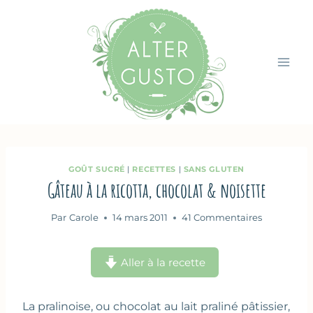
Aller
au
contenu
GOÛT SUCRÉ
|
RECETTES
|
SANS GLUTEN
Gâteau à la ricotta, chocolat & noisette
Par
Carole
14 mars 2011
41 Commentaires
Aller à la recette
La pralinoise, ou chocolat au lait praliné pâtissier,