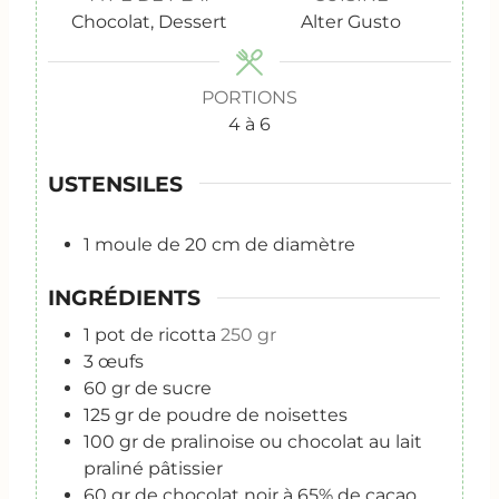
t
e
Chocolat, Dessert
Alter Gusto
e
s
s
PORTIONS
4
à 6
USTENSILES
1 moule de 20 cm de diamètre
INGRÉDIENTS
1
pot de ricotta
250 gr
3
œufs
60
gr
de sucre
125
gr
de poudre de noisettes
100
gr
de pralinoise ou chocolat au lait
praliné pâtissier
60
gr
de chocolat noir à 65% de cacao