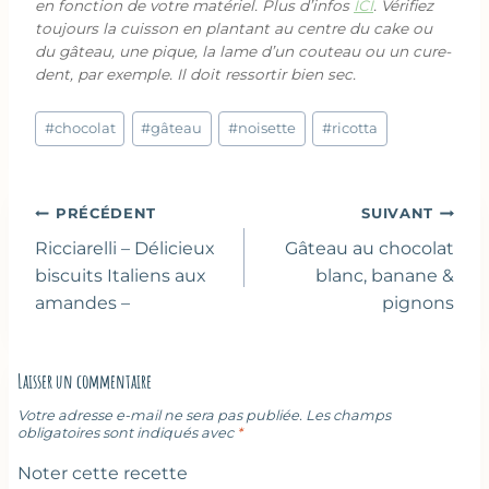
en fonction de votre matériel. Plus d’infos
ICI
. Vérifiez
toujours la cuisson en plantant au centre du cake ou
du gâteau, une pique, la lame d’un couteau ou un cure-
dent, par exemple. Il doit ressortir bien sec.
Étiquettes
#
chocolat
#
gâteau
#
noisette
#
ricotta
de
la
publication :
Navigation
PRÉCÉDENT
SUIVANT
de
Ricciarelli – Délicieux
Gâteau au chocolat
l’article
biscuits Italiens aux
blanc, banane &
amandes –
pignons
Laisser un commentaire
Votre adresse e-mail ne sera pas publiée.
Les champs
obligatoires sont indiqués avec
*
Noter cette recette