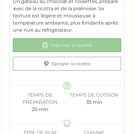
Un gâteau au chocolat et noisettes, préparé
avec de la ricotta et de la pralinoise. Sa
texture est légère et mousseuse à
température ambiante, plus fondante après
une nuit au réfrigérateur.
Imprimer la recette
Epingler la recette
TEMPS DE
TEMPS DE CUISSON
m
PRÉPARATION
35
min
m
i
20
min
i
n
n
u
u
t
TYPE DE PLAT
CUISINE